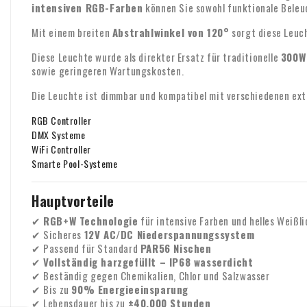
intensiven RGB-Farben
können Sie sowohl funktionale Beleu
Mit einem breiten
Abstrahlwinkel von 120°
sorgt diese Leuch
Diese Leuchte wurde als direkter Ersatz für traditionelle
300W
sowie geringeren Wartungskosten.
Die Leuchte ist dimmbar und kompatibel mit verschiedenen ex
RGB Controller
DMX Systeme
WiFi Controller
Smarte Pool-Systeme
Hauptvorteile
✔
RGB+W Technologie
für intensive Farben und helles Weißli
✔ Sicheres
12V AC/DC Niederspannungssystem
✔ Passend für Standard
PAR56 Nischen
✔
Vollständig harzgefüllt – IP68 wasserdicht
✔ Beständig gegen Chemikalien, Chlor und Salzwasser
✔ Bis zu
90% Energieeinsparung
✔ Lebensdauer bis zu
±40.000 Stunden