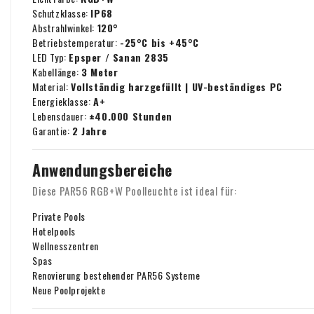
Schutzklasse:
IP68
Abstrahlwinkel:
120°
Betriebstemperatur:
-25°C bis +45°C
LED Typ:
Epsper / Sanan 2835
Kabellänge:
3 Meter
Material:
Vollständig harzgefüllt | UV-beständiges PC
Energieklasse:
A+
Lebensdauer:
±40.000 Stunden
Garantie:
2 Jahre
Anwendungsbereiche
Diese PAR56 RGB+W Poolleuchte ist ideal für:
Private Pools
Hotelpools
Wellnesszentren
Spas
Renovierung bestehender PAR56 Systeme
Neue Poolprojekte