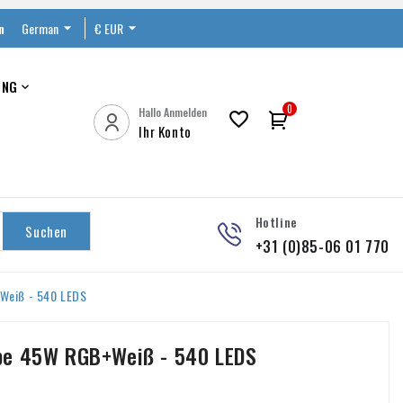
n
German

€ EUR

UNG

0
Hallo Anmelden

Ihr Konto
Hotline
Suchen
+31 (0)85-06 01 770
Weiß - 540 LEDS
pe 45W RGB+Weiß - 540 LEDS