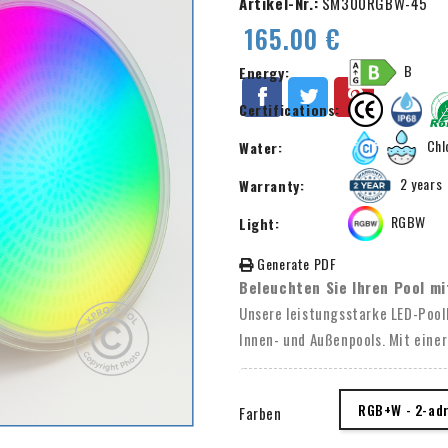
Artikel-Nr.:
SM300RGBW-45
165.00 €
B
Energy:
Certifications:
Chlo
Water:
2 years
Warranty:
RGBW
Light:
Generate PDF
Beleuchten Sie Ihren Pool m
Unsere leistungsstarke LED-Pool
Innen- und Außenpools. Mit einer
einladende Atmosphäre. Außerde
Ihren Wünschen einstellen könne
RGB+W - 2-adr
Farben
Poolbeleuchtungen, was die Insta