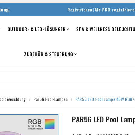
tung.
|
Registrieren
Als PRO registriere
OUTDOOR- & LED-LÖSUNGEN
SPA & WELLNESS BELEUCHT


ZUBEHÖR & STEUERUNG

oolbeleuchtung
Par56 Pool-Lampen
PAR56 LED Pool Lampe 45W RGB+
PAR56 LED Pool Lam