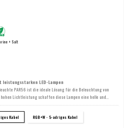
rine + Salt
it leistungsstarken LED-Lampen
leuchte PAR56 ist die ideale Lösung für die Beleuchtung von
 hohen Lichtleistung schaffen diese Lampen eine helle und
m sind unsere Lampen dimmbar, so dass Sie die Beleuchtung nach
n. Sie passen außerdem in fast alle handelsüblichen
iges Kabel
RGB+W - 5-adriges Kabel
llation vereinfacht.