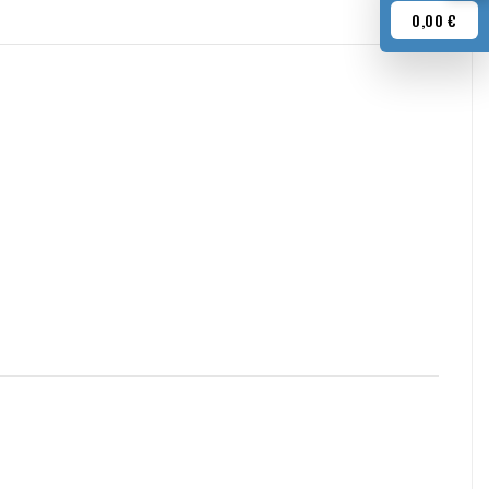
0,00 €
mer nicht? Bitte kontaktieren Sie uns in diesem Fall.
anderen Themen können Sie sich jederzeit unverbindlich per E-
ool.com