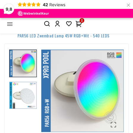
×
42
Reviews
9,8
0


Home
Zwembadverlichting
Par56 Zwembadlampen
PAR56 LED Zwembad Lamp 45W RGB+Wit - 540 LEDS
