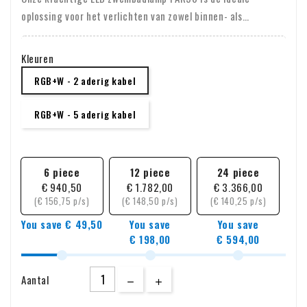
oplossing voor het verlichten van zowel binnen- als
buitenzwembaden. Met een hoge lichtopbrengst zorgen
deze lampen voor een heldere en uitnodigende sfeer.
Kleuren
Bovendien zijn onze lampen dimbaar, waardoor je de
RGB+W - 2 aderig kabel
verlichting naar wens kunt aanpassen. Ze passen ook op
bijna alle standaard zwembadarmaturen die momenteel op
RGB+W - 5 aderig kabel
de markt zijn, wat de installatie vereenvoudigt.
6 piece
12 piece
24 piece
€ 940,50
€ 1.782,00
€ 3.366,00
(€ 156,75 p/s)
(€ 148,50 p/s)
(€ 140,25 p/s)
You save € 49,50
You save
You save
€ 198,00
€ 594,00
Aantal