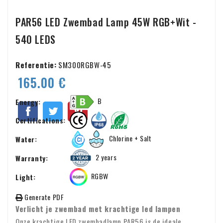
PAR56 LED Zwembad Lamp 45W RGB+Wit -
540 LEDS
Referentie:
SM300RGBW-45
165.00 €
B
Energy:
Certifications:
Chlorine + Salt
Water:
2 years
Warranty:
RGBW
Light:
Generate PDF
Verlicht je zwembad met krachtige led lampen
Onze krachtige LED zwembadlamp PAR56 is de ideale