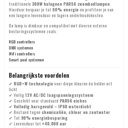
traditionele
300W halogeen PAR56 zwembadlampen
.
Garantie : Op al onze producten geven wij twee jaar garantie
Ontbreken er onderdelen of zijn producten beschadigd
Hierdoor bespaar je tot
90% energie
en profiteer je van
aangekomen? Stuur ons dan meteen een e-mail met uw
een langere levensduur en lagere onderhoudskosten.
Identiteit ondernemen
bestelnummer en eventuele foto's van de schade.
BTW-verlegging voor zakelijke klanten
De lamp is dimbaar en compatibel met diverse externe
besturingssystemen zoals:
Bestelt u vanuit Europa voor zakelijke doeleinden? Dan is
het mogelijk om de BTW te verleggen. In dat geval rekenen
RGB controllers
DMX systemen
wij geen BTW over de factuur. Uw BTW-nummer wordt
WiFi controllers
automatisch gecontroleerd. Werkt uw BTW-nummer niet?
Smart pool systemen
Voor vragen over verzending of andere zaken kunt u altijd
Neem dan even contact met ons op.
vrijblijvend contact opnemen via e-mail:
info@xpropool.com
Belangrijkste voordelen
✔
RGB+W technologie
voor diepe kleuren én helder wit
licht
✔ Veilig
12V AC/DC laagspanningssysteem
✔ Geschikt voor standaard
PAR56 niches
✔
Volledig harsgevuld – IP68 waterdicht
✔ Bestand tegen
chemicaliën, chloor en zoutwater
✔ Tot
90% energiebesparing
✔ Levensduur tot
±40.000 uur