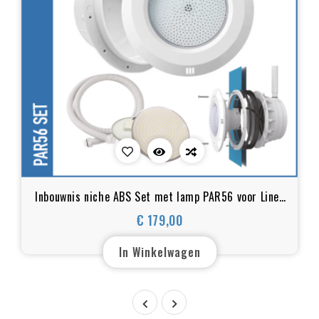
Inbouwnis niche ABS Set met lamp PAR56 voor Liner
zwembaden
€ 179,00
Prijs
In Winkelwagen

