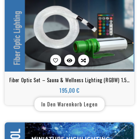
Fiber Optic Set – Sauna & Wellness Lighting (RGBW) 1.50
mm
195,00 €
Preis
In Den Warenkorb Legen