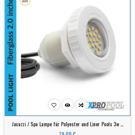
Jacuzzi / Spa Lampe für Polyester und Liner Pools 3w 2
Zoll | warm weiß
79,00 €