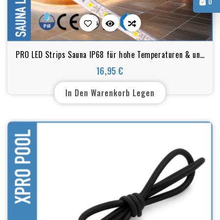
0
PRO LED Strips Sauna IP68 für hohe Temperaturen & und
feuchte Umgebungen UL Zertifikat
16,95 €
Preis
In Den Warenkorb Legen