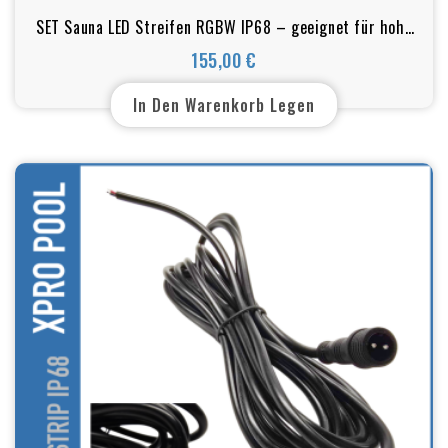
SET Sauna LED Streifen RGBW IP68 – geeignet für hohe
Temperaturen bis 105 °C und feuchte Umgebungen (UL-
155,00 €
Preis
zertifiziert)
In Den Warenkorb Legen