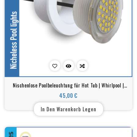
Nischenlose Poolbeleuchtung für Hot Tub | Whirlpool |
Jacuzzi | 1,5 Zoll | 54x46x25 mm
45,00 €
Preis
In Den Warenkorb Legen