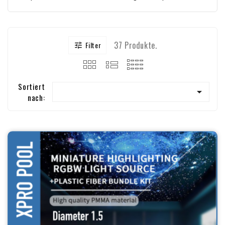
Whirlpool-
Transformatoren
Beleuchtung
37 Produkte.
Filter

Sortiert

nach: