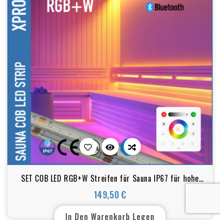
SET COB LED RGB+W Streifen für Sauna IP67 für hohe
Temperaturen und feuchte Umgebungen bis zu 105 °C
149,50 €
Preis
UL-Zertifikat
In Den Warenkorb Legen