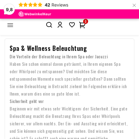
×
42
Reviews
9,8
0


Startseite
Spa & Wellness Beleuchtung
Spa & Wellness Beleuchtung
Die Vorteile der Beleuchtung in Ihrem Spa oder Jacuzzi
Haben Sie schon einmal davon geträumt, in Ihrem eigenen Spa
oder Whirlpool zu entspannen? Und möchten Sie diese
entspannenden Momente noch spezieller gestalten? Dann sollten
Sie eine Beleuchtung in Betracht ziehen! Im Folgenden erkläre ich
Ihnen, warum dies eine so gute Idee ist.
Sicherheit geht vor
Beginnen wir mit etwas sehr Wichtigem: der Sicherheit. Eine gute
Beleuchtung macht die Benutzung Ihres Spas oder Whirlpools
sicherer, vor allem nachts. Der Ein- und Ausstieg wird erleichtert,
und Sie können sich gegenseitig gut sehen. Und wissen Sie, was
schön ist? Es schafft auch eine warme und gemütliche