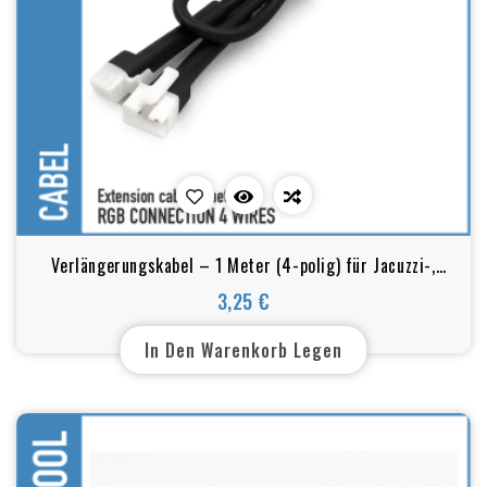
Verlängerungskabel – 1 Meter (4-polig) für Jacuzzi-,
Spa- und Whirlpool-Leuchten
3,25 €
Preis
In Den Warenkorb Legen