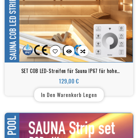
SET COB LED-Streifen für Sauna IP67 für hohe
Temperaturen & und feuchte Umgebungen bis zu 105 C
129,00 €
Preis
In Den Warenkorb Legen