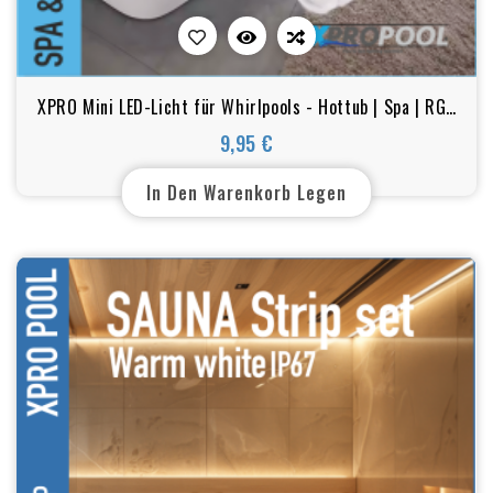
XPRO Mini LED-Licht für Whirlpools - Hottub | Spa | RGB
| 17-37mm
9,95 €
Preis
In Den Warenkorb Legen