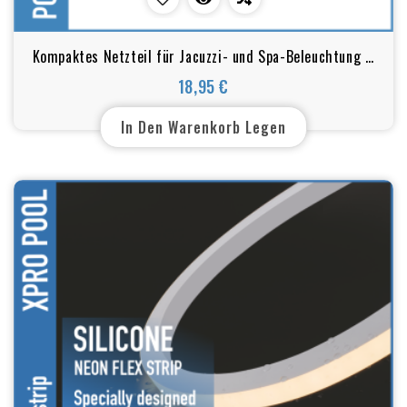
Kompaktes Netzteil für Jacuzzi- und Spa-Beleuchtung –
12V AC
18,95 €
Preis
In Den Warenkorb Legen