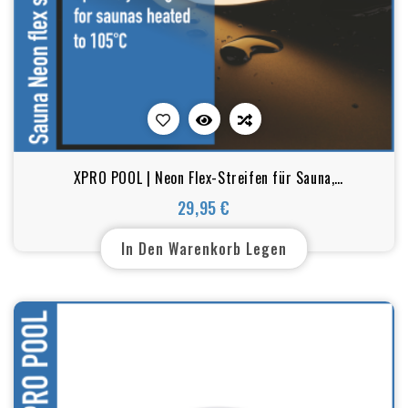
XPRO POOL | Neon Flex-Streifen für Sauna,
hitzebeständig bis 105 °C - IP67
29,95 €
Preis
In Den Warenkorb Legen