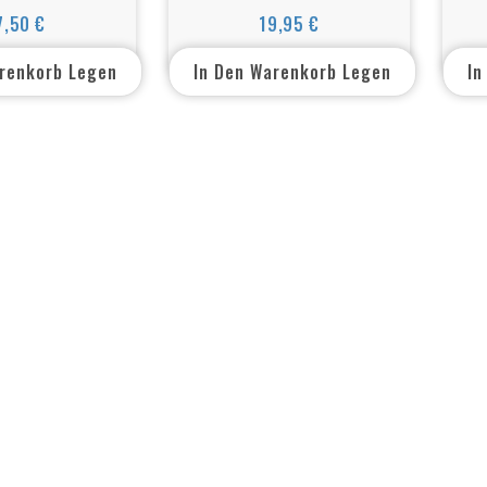
hführung 1½”
| transparant
Gl
7,50 €
19,95 €
Preis
Preis
winde – Für
u
chtung (50–63
arenkorb Legen
In Den Warenkorb Legen
In
mm)