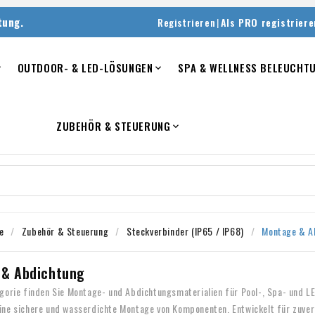
tung.
|
Registrieren
Als PRO registriere
OUTDOOR- & LED-LÖSUNGEN
SPA & WELLNESS BELEUCHT


ZUBEHÖR & STEUERUNG

e
Zubehör & Steuerung
Steckverbinder (IP65 / IP68)
Montage & A
& Abdichtung
egorie finden Sie Montage- und Abdichtungsmaterialien für Pool-, Spa- und L
ine sichere und wasserdichte Montage von Komponenten. Entwickelt für zuverl