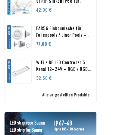
STRIP Silikon IP68 für
Schwimmbad 13.5X13.5 MM
Preis
42,00 €
nach Maß
PAR56 Einbaunische für
Folienpools / Liner Pools –
Ø280 mm – IP68 – ABS
Preis
77,00 €
WiFi + RF LED Controller 5
Kanal 12–24V – RGB / RGBW
/ RGB+CCT Dimmer (Tuya
Preis
32,50 €
Smart)
Alle vorgestellten Produkte