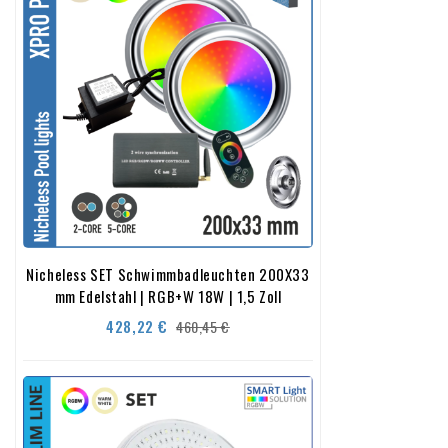
Nicheless SET Schwimmbadleuchten 200X33
mm Edelstahl | RGB+W 18W | 1,5 Zoll
Verkaufspreis
Preis
428,22 €
460,45 €