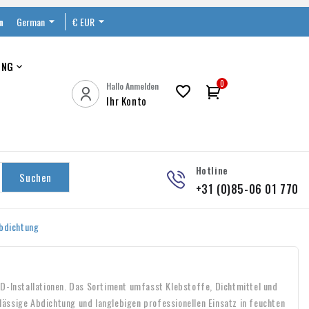
n
German

€ EUR

UNG

0
Hallo Anmelden

Ihr Konto
Hotline
Suchen
+31 (0)85-06 01 770
bdichtung
ED-Installationen. Das Sortiment umfasst Klebstoffe, Dichtmittel und
ässige Abdichtung und langlebigen professionellen Einsatz in feuchten