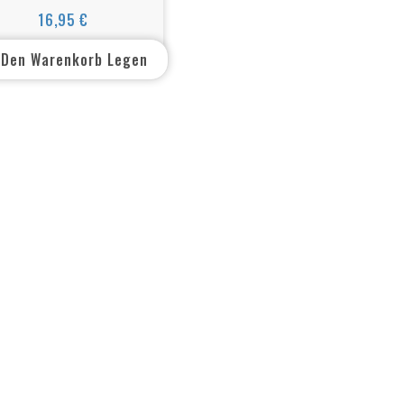
ue – MS-Polymer Kleb-
16,95 €
Preis
nd Dichtstoff (290 ml)
 Den Warenkorb Legen