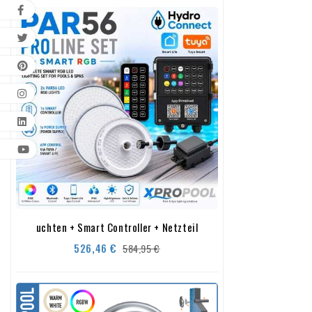
uchten + Smart Controller + Netzteil
Verkaufspreis
Preis
526,46 €
584,95 €