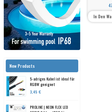
Wanddurc
4
Innenge
Poolbeleu
In Den W
New Products
5-adriges Kabel ist ideal für
RGBW geeignet
Preis
3,45 €
PROLINE | NEON FLEX LED