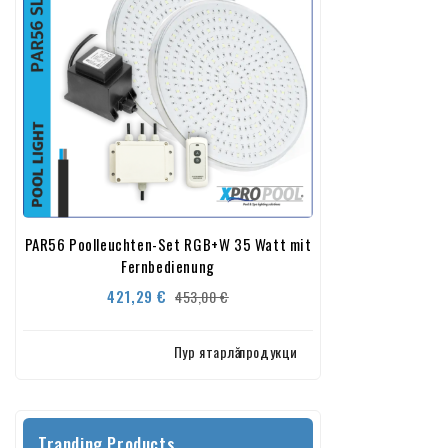
PAR56 Poolleuchten-Set RGB+W 35 Watt mit
Fernbedienung
Verkaufspreis
Preis
421,29 €
453,00 €
Пур ятарлӑ продукци
Tranding Products