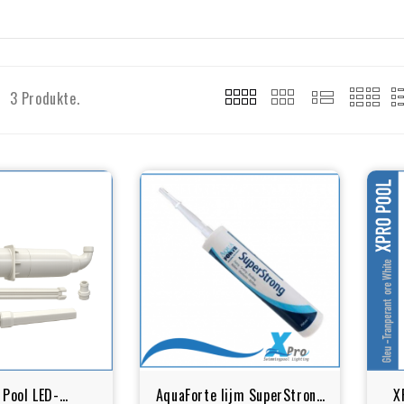
3 Produkte.
Pool LED-
AquaForte lijm SuperStrong
X