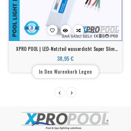
XPRO POOL | LED-Netzteil wasserdicht Super Slim
IP68 12v 100w
38,95 €
Preis
In Den Warenkorb Legen

