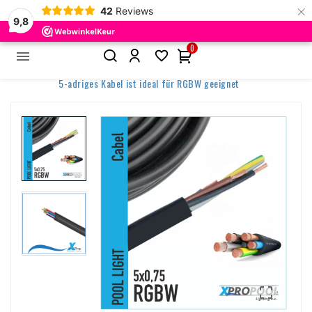
×
42
Reviews
9,8
0


Startseite
Zubehör für die Poolbeleuchtung
5-adriges Kabel ist ideal für RGBW geeignet
