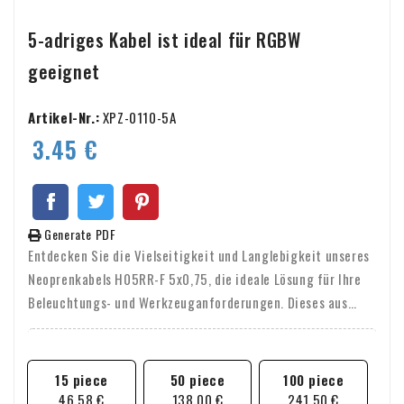
5-adriges Kabel ist ideal für RGBW
geeignet
Artikel-Nr.:
XPZ-0110-5A
3.45 €
Generate PDF
Entdecken Sie die Vielseitigkeit und Langlebigkeit unseres
Neoprenkabels H05RR-F 5x0,75, die ideale Lösung für Ihre
Beleuchtungs- und Werkzeuganforderungen. Dieses aus
hochwertigem Neopren gefertigte Kabel ist für seine
außergewöhnliche Flexibilität und Widerstandsfähigkeit
gegenüber extremen Bedingungen bekannt. Egal, ob Sie
15 piece
50 piece
100 piece
RGBW-LED-Leuchten oder Elektrowerkzeuge anschließen
46,58 €
138,00 €
241,50 €