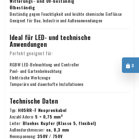
Witterungs- und UV-beständig
berechnen wir keine Mehrwertsteuer auf der Rechnung. Ihre
Ölbeständig
Umsatzsteuer-Identifikationsnummer wird automatisch
Beständig gegen Feuchtigkeit und leichte chemische Einflüsse
Bei Fragen zum Versand oder zu anderen Themen können Sie
überprüft. Funktioniert Ihre Umsatzsteuer-
Geeignet für Bau, Industrie und Außenanwendungen
sich jederzeit unverbindlich per E-Mail an uns wenden:
Identifikationsnummer nicht? Bitte kontaktieren Sie uns in
info@xpropool.com
diesem Fall.
Ideal für LED- und technische
Anwendungen
Perfekt geeignet für:
RGBW LED-Beleuchtung und Controller
0
Pool- und Gartenbeleuchtung
Elektrische Werkzeuge
Temporäre und dauerhafte Installationen
Technische Daten
Typ:
H05RR-F Neoprenkabel
Anzahl Adern:
5 × 0,75 mm²
Leiter:
Blankes Kupfer (Klasse 5, flexibel)
Außendurchmesser:
ca. 8,3 mm
Nennspannung:
350V / 750V