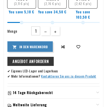
möchten, dieses Kabel bietet die Zuverlässigkeit, die Sie
(3,11 € p/s)
(2,76 € p/s)
(2,42 € p/s)
benötigen.
You save 5,18 €
You save 34,50 €
You save
103,50 €
Menge
IN DEN WARENKORB

ANGEBOT ANFORDERN
✔ Eigenes LED-Lager und Lagerhaus
✔ Mehr Informationen?
Kontaktieren Sie uns zu diesem Produkt
14 Tage Rückgaberecht
Informationen zu Garantie und Rückgabe
Weltweite Lieferung