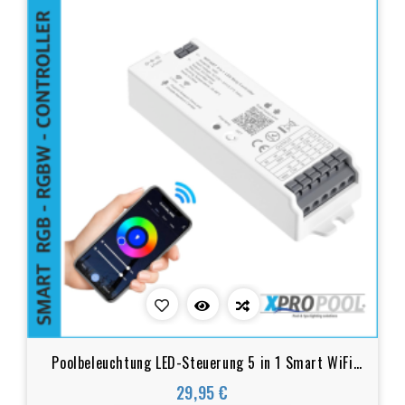
Poolbeleuchtung LED-Steuerung 5 in 1 Smart WiFi
und Bluetooth für RGB, RGBW, RGB+CCT, WW+CW,
29,95 €
Preis