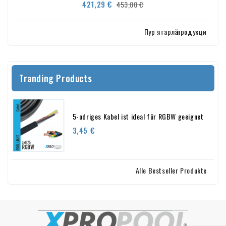
Verkaufspreis
Preis
421,29 €
453,00 €
Пур ятарлӑ продукци
Tranding Products
5-adriges Kabel ist ideal für RGBW geeignet
Preis
3,45 €
Alle Bestseller Produkte