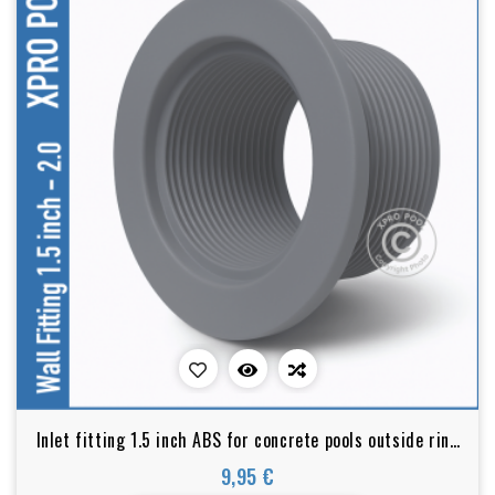
Inlet fitting 1.5 inch ABS for concrete pools outside ring
2 inch Grau
9,95 €
Preis