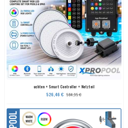
uchten + Smart Controller + Netzteil
Verkaufspreis
Preis
526,46 €
584,95 €