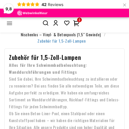
×
42
Reviews
9,8
0


Startseite
Poolbeleuchtung
Nischenlose Poollampen
Nischenlos – Vinyl- & Betonpools (1,5″ Gewinde)
Zubehör für 1,5-Zoll-Lampen
Zubehör für 1,5-Zoll-Lampen
Alles für Ihre Schwimmbadbeleuchtung:
Wanddurchführungen und Fittings
Sind Sie dabei, Ihre Schwimmbadbeleuchtung zu installieren oder
zu renovieren? Bei uns finden Sie alle notwendigen Teile, um diese
Aufgabe perfekt zu erledigen. Wir haben ein umfangreiches
Sortiment an Wanddurchführungen, Rücklauf-Fittings und Einlass-
Fittings für jeden Schwimmbadtyp.
Ob Sie einen Beton-Liner-Pool, einen Stahlpool oder einen
Kunststoffpool haben – wir haben die richtigen Materialien für
Ihre Situation. Alle unsere Produkte sind von hoher Qualität und