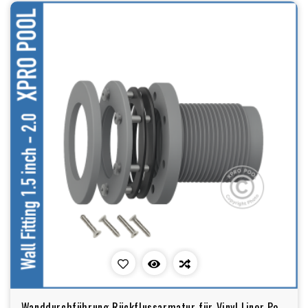
Wanddurchführung Rückflussarmatur für Vinyl Liner Pool