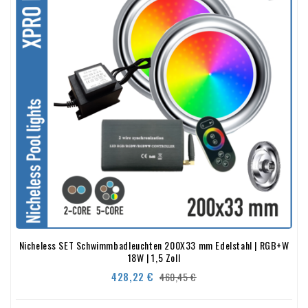
Nicheless SET Schwimmbadleuchten 200X33 mm Edelstahl | RGB+W
18W | 1,5 Zoll
Verkaufspreis
Preis
428,22 €
460,45 €