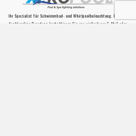
Ihr Spezialist für Schwimmbad- und Whirlpoolbeleuchtung. Für eine
fachkundige Beratung kontaktieren Sie uns einfach per E-Mail oder
Telefon. E-Mail :info@xpropool.com
KONTAKTDETAILS

IHR KONTO

INFORMATION

SCHWIMMBADBELEUCHTUNG

LINKS

De waardering van www.xpropool.com bij
WebwinkelKeur Reviews
is
9.8/10 gebaseerd op 42 reviews.