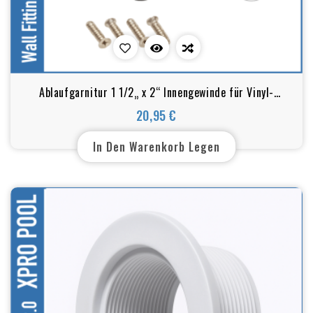
Ablaufgarnitur 1 1/2„ x 2“ Innengewinde für Vinyl-
Schwimmbecken, grau
20,95 €
Preis
In Den Warenkorb Legen