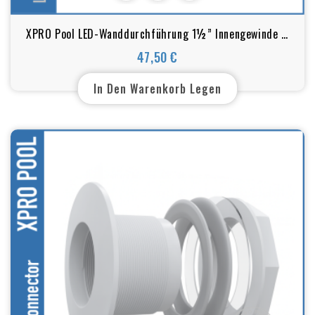
XPRO Pool LED-Wanddurchführung 1½” Innengewinde –
Für Poolbeleuchtung (50–63 mm)
47,50 €
Preis
In Den Warenkorb Legen