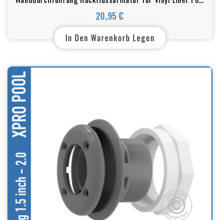
Grau
20,95 €
Preis
In Den Warenkorb Legen