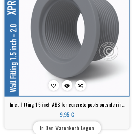
Inlet fitting 1.5 inch ABS for concrete pools outside ring
2 inch Grau
9,95 €
Preis
In Den Warenkorb Legen