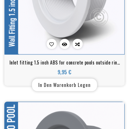
Inlet fitting 1.5 inch ABS for concrete pools outside ring
2 inch
9,95 €
Preis
In Den Warenkorb Legen