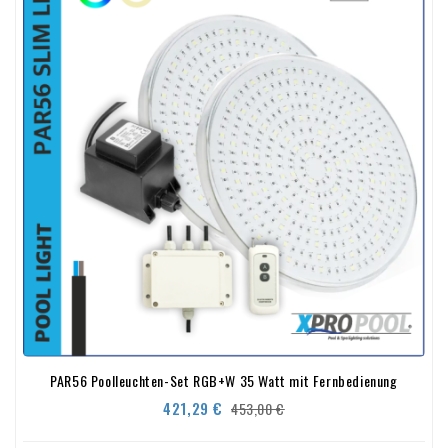
PAR56 Poolleuchten-Set RGB+W 35 Watt mit Fernbedienung
Verkaufspreis
Preis
421,29 €
453,00 €