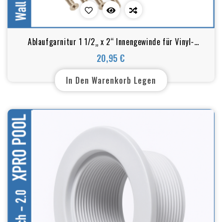
Ablaufgarnitur 1 1/2„ x 2“ Innengewinde für Vinyl-
Schwimmbecken, grau
20,95 €
Preis
In Den Warenkorb Legen