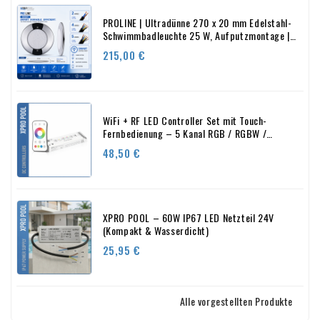
PROLINE | Ultradünne 270 x 20 mm Edelstahl-
Schwimmbadleuchte 25 W, Aufputzmontage |
WEISS – RGB
Preis
215,00 €
WiFi + RF LED Controller Set mit Touch-
Fernbedienung – 5 Kanal RGB / RGBW /
RGB+CCT 12–24V
Preis
48,50 €
XPRO POOL – 60W IP67 LED Netzteil 24V
(Kompakt & Wasserdicht)
Preis
25,95 €
Alle vorgestellten Produkte