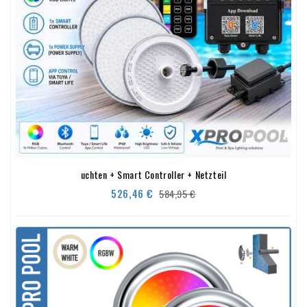
uchten + Smart Controller + Netzteil
Verkaufspreis
Preis
526,46 €
584,95 €