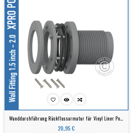
Wanddurchführung Rückflussarmatur für Vinyl Liner Pool
Grau
20,95 €
Preis