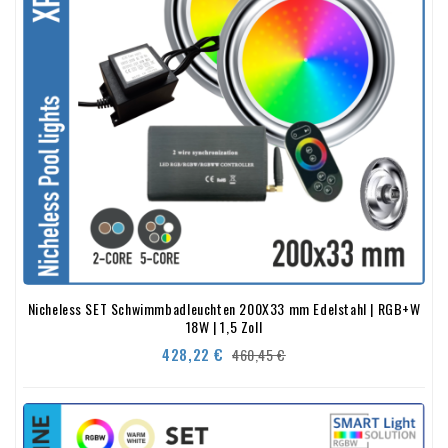
Nicheless SET Schwimmbadleuchten 200X33 mm Edelstahl | RGB+W
18W | 1,5 Zoll
Verkaufspreis
Preis
428,22 €
460,45 €