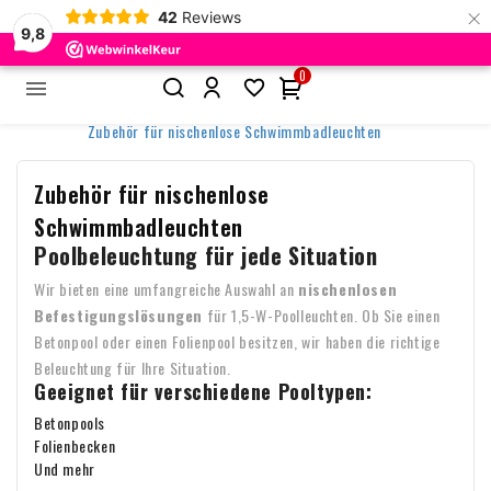
×
42
Reviews
9,8
0


Startseite
Poolbeleuchtung
Nischenlose Poollampen
Zubehör für nischenlose Schwimmbadleuchten
Zubehör für nischenlose
Schwimmbadleuchten
Poolbeleuchtung für jede Situation
Wir bieten eine umfangreiche Auswahl an
nischenlosen
Befestigungslösungen
für 1,5-W-Poolleuchten. Ob Sie einen
Betonpool oder einen Folienpool besitzen, wir haben die richtige
Beleuchtung für Ihre Situation.
Geeignet für verschiedene Pooltypen:
Betonpools
Folienbecken
Und mehr