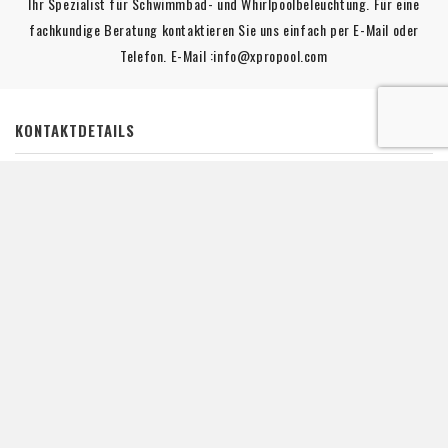
Ihr Spezialist für Schwimmbad- und Whirlpoolbeleuchtung. Für eine
fachkundige Beratung kontaktieren Sie uns einfach per E-Mail oder
Telefon. E-Mail :info@xpropool.com
KONTAKTDETAILS

IHR KONTO

INFORMATION

SCHWIMMBADBELEUCHTUNG

LINKS

De waardering van www.xpropool.com bij
WebwinkelKeur Reviews
is
9.8/10 gebaseerd op 42 reviews.
NEWSLETTER