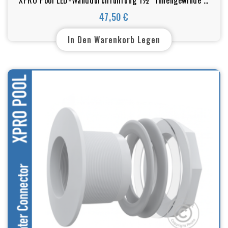
Für Poolbeleuchtung (50–63 mm)
47,50 €
Preis
In Den Warenkorb Legen