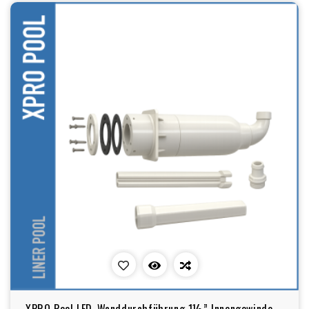
XPRO Pool LED-Wanddurchführung 1½” Innengewinde –