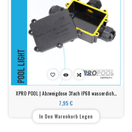
XPRO POOL | Abzweigdose 3fach IP68 wasserdicht
Kabelstecker schwarz
7,95 €
Preis
In Den Warenkorb Legen