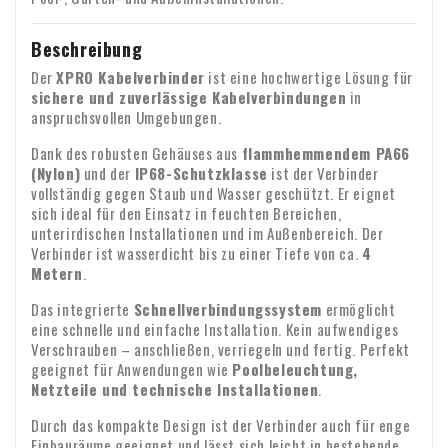
Mollie tun. Bitte nehmen Sie keine Änderungen am
Spanien: 11,00 €
Hier finden Sie alle Zahlungsmöglichkeiten
bei uns eingegangen ist.
Verwendungszweck vor, da Ihre Zahlung sonst verloren
Wir versenden auch in Länder außerhalb Europas. Für die
e. die schnell verderben oder veralten können;
Beschreibung
gehen könnte.
entsprechenden Preise kontaktieren Sie uns bitte per E-
Der
XPRO Kabelverbinder
ist eine hochwertige Lösung für
f. deren Preis von Schwankungen auf dem Finanzmarkt
Mail:
info@xpropool.com
sichere und zuverlässige Kabelverbindungen
in
abhängt, auf die der Unternehmer keinen Einfluss hat;
anspruchsvollen Umgebungen.
Lieferung
Hier finden Sie alle Zahlungsmöglichkeiten
g. für lose Zeitungen und Zeitschriften;
Dank des robusten Gehäuses aus
flammhemmendem PA66
Die Lieferung erfolgt durch den Postboten oder durch
(Nylon)
und der
IP68-Schutzklasse
ist der Verbinder
verschiedene Paketdienste. In der Regel erfolgt die
h. für Audio- und Videoaufnahmen und Computersoftware,
vollständig gegen Staub und Wasser geschützt. Er eignet
Zustellung am nächsten Werktag zwischen 9:00 und 18:00
sich ideal für den Einsatz in feuchten Bereichen,
deren Versiegelung der Verbraucher gebrochen hat.
Uhr. Leider können wir den genauen Zeitpunkt der
unterirdischen Installationen und im Außenbereich. Der
Kontrolle bei Erhalt
Garantie: Auf alle unsere Produkte gewähren wir zwei Jahre
Verbinder ist wasserdicht bis zu einer Tiefe von ca.
4
Zustellung nicht garantieren.
Garantie. Identität des Unternehmens
Metern
.
Bitte überprüfen Sie den Inhalt Ihres Pakets sofort nach
Erhalt. Fehlen Teile oder sind Produkte beschädigt
Das integrierte
Schnellverbindungssystem
ermöglicht
eine schnelle und einfache Installation. Kein aufwendiges
angekommen? Dann senden Sie uns bitte umgehend eine E-
Verschrauben – anschließen, verriegeln und fertig. Perfekt
Mail mit Ihrer Bestellnummer und gegebenenfalls Fotos der
Umsatzsteuerausweis für
geeignet für Anwendungen wie
Poolbeleuchtung,
Beschädigung.
Geschäftskunden
Netzteile und technische Installationen
.
Bestellen Sie aus Europa für geschäftliche Zwecke? Dann
Durch das kompakte Design ist der Verbinder auch für enge
Einbauräume geeignet und lässt sich leicht in bestehende