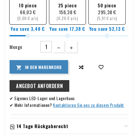
flammhemmenden Nylongehäuse und der Schutzklasse IP68
10 piece
25 piece
50 piece
ist dieser Stecker absolut wasserdicht und hält auch den
66,03 €
156,38 €
295,38 €
härtesten Bedingungen stand. Egal, ob Sie in einem
(6,60 € p/s)
(6,26 € p/s)
(5,91 € p/s)
feuchten Keller oder draußen im Regen arbeiten, dieser
You save 3,48 €
You save 17,38 €
You save 52,13 €
Stecker hält Ihre Verbindungen bis zu einer Tiefe von 4
Metern sicher und trocken.
Menge
IN DEN WARENKORB

ANGEBOT ANFORDERN
✔ Eigenes LED-Lager und Lagerhaus
✔ Mehr Informationen?
Kontaktieren Sie uns zu diesem Produkt
14 Tage Rückgaberecht
Informationen zu Garantie und Rückgabe