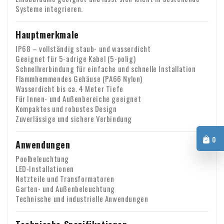
ist eine Umsatzsteuerverlagerung möglich. In diesem Fall
Systeme integrieren.
berechnen wir keine Mehrwertsteuer auf der Rechnung. Ihre
Umsatzsteuer-Identifikationsnummer wird automatisch
Hauptmerkmale
Bei Fragen zum Versand oder zu anderen Themen können Sie
überprüft. Funktioniert Ihre Umsatzsteuer-
sich jederzeit unverbindlich per E-Mail an uns wenden:
IP68 – vollständig staub- und wasserdicht
Identifikationsnummer nicht? Bitte kontaktieren Sie uns in
Geeignet für 5-adrige Kabel (5-polig)
info@xpropool.com
diesem Fall.
Schnellverbindung für einfache und schnelle Installation
Flammhemmendes Gehäuse (PA66 Nylon)
Wasserdicht bis ca. 4 Meter Tiefe
Für Innen- und Außenbereiche geeignet
Kompaktes und robustes Design
Zuverlässige und sichere Verbindung
0
Anwendungen
Poolbeleuchtung
LED-Installationen
Netzteile und Transformatoren
Garten- und Außenbeleuchtung
Technische und industrielle Anwendungen