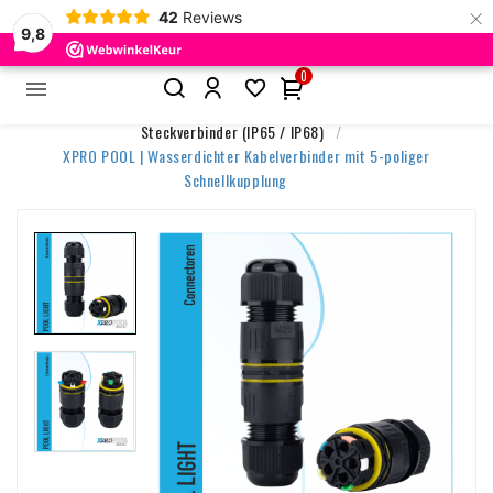
×
42
Reviews
9,8
0


Startseite
Zubehör & Steuerung
Steckverbinder (IP65 / IP68)
XPRO POOL | Wasserdichter Kabelverbinder mit 5-poliger
Schnellkupplung