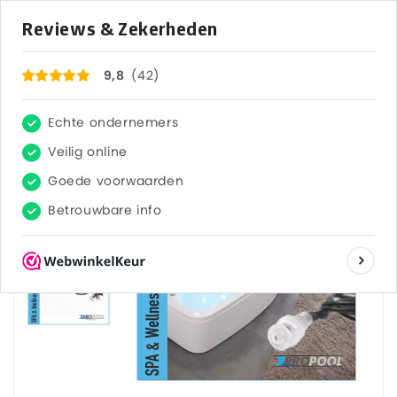
×
42
Reviews
9,8
0


Inicio
Spa y bienestar
XPRO Mini luz LED para Jacuzzi - Hottub | Spa | RGB | 17-37mm
