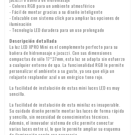
financiero sobre las que el empresario no tiene influencia;
La entrega se realiza a través del cartero o del servicio de
- Colores RGB para un ambiente atmosférico
- Fácil de montar gracias a su diseño inteligente
paquetería de diferentes empresas de mensajería. Por lo
g. para periódicos y revistas sueltos;
- Enlazable con sistema click para ampliar las opciones de
general, la entrega se realiza el siguiente día laborable
iluminación
Vea aquí todas las opciones de pago
entre las 9:00 y las 18:00 horas. Lamentablemente, no
h. para grabaciones de audio y vídeo y software informático
- Tecnología LED duradera para un uso prolongado
Comprobación al recibir el pedido
podemos garantizar la hora exacta de la entrega.
cuyo precinto haya sido roto por el consumidor.
Descripción detallada
Compruebe el contenido de su paquete inmediatamente
La luz LED XPRO Mini es el complemento perfecto para su
Garantía: todos nuestros productos tienen una garantía de
después de recibirlo. ¿Falta algún artículo o han llegado
bañera de hidromasaje o jacuzzi. Con sus dimensiones
dos años
productos dañados? Envíenos inmediatamente un correo
compactas de sólo 17*37mm, esta luz se adapta sin esfuerzo
a cualquier entorno de spa. La funcionalidad RGB le permite
electrónico con su número de pedido y, si es posible, fotos
Transferencia del IVA para clientes
Identidad empresarial
personalizar el ambiente a su gusto, ya sea que elija un
de los daños.
empresariales
relajante resplandor azul o un enérgico tono rojo.
¿Realiza un pedido desde Europa con fines comerciales? En
La facilidad de instalación de estas mini luces LED es muy
sencilla.
ese caso, es posible transferir el IVA. En ese caso, no le
cobraremos el IVA en la factura. Su número de IVA se
La facilidad de instalación de esta miniluz es insuperable.
comprobará automáticamente. ¿Su número de IVA no
Su cuidado diseño permite montar las luces de forma rápida
Si tiene alguna pregunta sobre el envío u otros asuntos, no
y sencilla, sin necesidad de conocimientos técnicos.
funciona? Póngase en contacto con nosotros.
dude en ponerse en contacto con nosotros por correo
Además, el innovador sistema de clic permite conectar
varias luces entre sí, lo que le permite ampliar su esquema
electrónico:
info@xpropool.com
de iluminación según sea necesario.