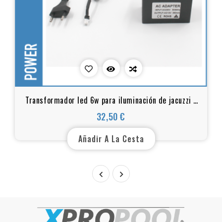
Transformador led 6w para iluminación de jacuzzi y
sauna
32,50 €
Precio
Añadir A La Cesta

