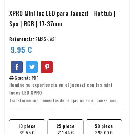
XPRO Mini luz LED para Jacuzzi - Hottub |
Spa | RGB | 17-37mm
Referencia:
SM25-JA31
9.95 €
Generate PDF
Ilumine su experiencia en el jacuzzi con las mini
luces LED XPRO
Transforme sus momentos de relajación en el jacuzzi con
nuestras innovadoras mini luces LED XPRO.
10 piece
25 piece
50 piece
89,55 €
211,44 €
398,00 €