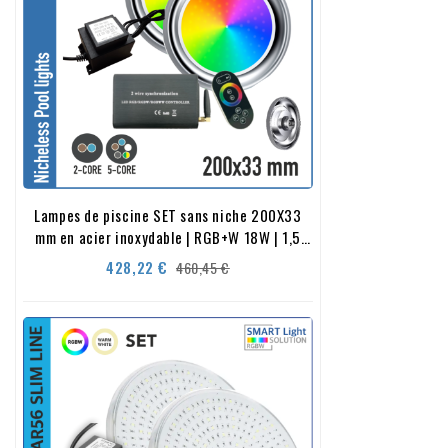
Lampes de piscine SET sans niche 200X33
mm en acier inoxydable | RGB+W 18W | 1,5
pouces
Precio
Precio
428,22 €
460,45 €
base