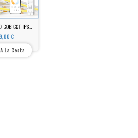
ED COB CCT IP65
5 m – Blanco
9,00 €
Precio
 2700K–6000K –
 Controlador
 A La Cesta