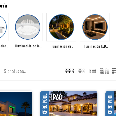
oría
Iluminación de la
solar
Iluminación LED
Iluminación de
zona de la piscina
nas
Interior IP65
Jardín
5 productos.