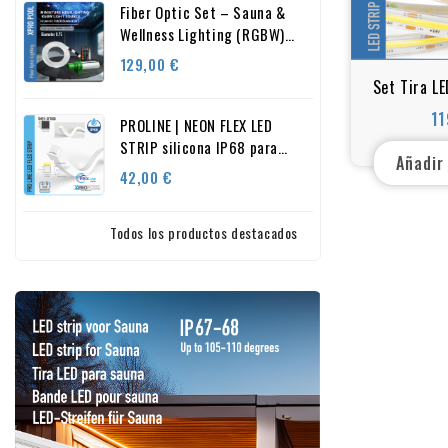
Fiber Optic Set – Sauna &
Wellness Lighting (RGBW)
0.75 mm
Precio
129,00 €
Set Tira L
– Rollo 
11
PROLINE | NEON FLEX LED
Regulable
STRIP silicona IP68 para
Incluye
Añadir
piscina 13.5X13.5 MM a
Precio
42,00 €
medida
Todos los productos destacados