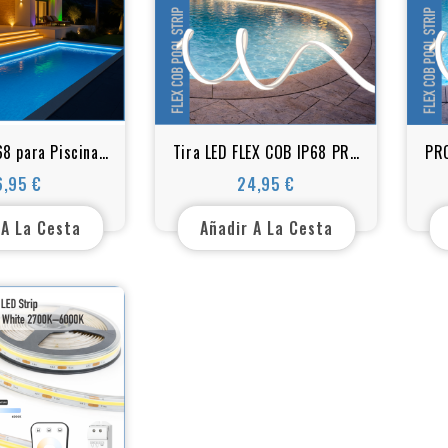
68 para Piscinas
Tira LED FLEX COB IP68 PRO
PRO
de Silicona 24 V
LINE Blanco Cálido 3000K |
RGB
6,95 €
24,95 €
Precio
Precio
álido 2700 K /
10x5mm y 14x6mm |
m
 – 2700 K)
Fabricación a medida
 A La Cesta
Añadir A La Cesta