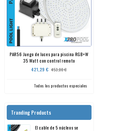
PAR56 Juego de luces para piscina RGB+W
35 Watt con control remoto
Precio
Precio
421,29 €
453,00 €
base
Todos los productos especiales
Tranding Products
El cable de 5 núcleos se