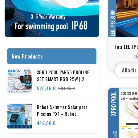
Tira LED IP
– Tira LED 
New Products
1
(Blanco C
RGB+W
Añadir
XPRO POOL PAR56 PROLINE
SET SMART RGB 25W | 2
Focos de Piscina +
Precio
Precio
526,46 €
584,95 €
Controlador Smart + Fuente
base
de Alimentación
Robot Skimmer Solar para
Piscina PX1 – Robot
Inteligente Automático con
Precio
449,00 €
Control por App – Limpieza
24/7