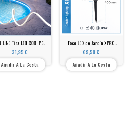
 LINE Tira LED COB IP68
Foco LED de Jardín XPRO
+W para Piscina – 14×6
con Piqueta 20W – AC 85-
31,95 €
69,50 €
Precio
Precio
m – 24V – 18W/m – A
265V – IP65 – Carcasa de
medida o en rollo
Aluminio Fundido
Añadir A La Cesta
Añadir A La Cesta