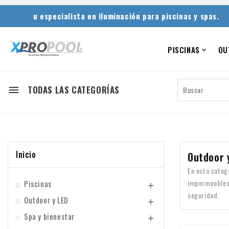
u especialista en iluminación para piscinas y spas.
PISCINAS
OU

TODAS LAS CATEGORÍAS

Inicio
Outdoor 
En esta categ
impermeables,
Piscinas

seguridad.
Outdoor y LED

Spa y bienestar
