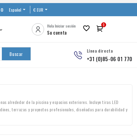
RO
Español

€ EUR

0
Hola Iniciar sesión


Su cuenta
Línea directa
Buscar
+31 (0)85-06 01 770
as alrededor de la piscina y espacios exteriores. Incluye tiras LED
dines, terrazas y proyectos profesionales, diseñadas para durabilidad y