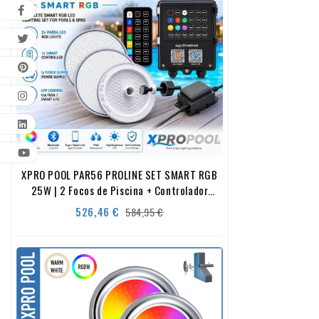
XPRO POOL PAR56 PROLINE SET SMART RGB
25W | 2 Focos de Piscina + Controlador
Smart + Fuente de Alimentación
Precio
Precio
526,46 €
584,95 €
base