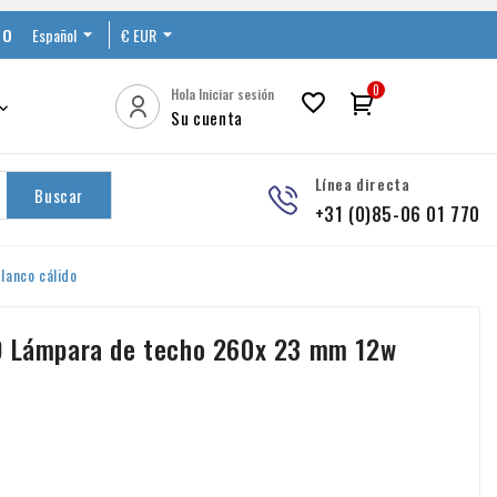
RO
Español

€ EUR

0
Hola Iniciar sesión


Su cuenta
Línea directa
Buscar
+31 (0)85-06 01 770
lanco cálido
D Lámpara de techo 260x 23 mm 12w