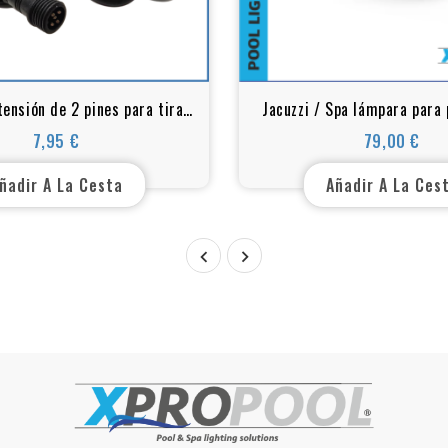
tensión de 2 pines para tiras
Jacuzzi / Spa lámpara para 
LED de sauna
poliéster y Liner 3w 2 pulga
7,95 €
79,00 €
Precio
Precio
cálido
ñadir A La Cesta
Añadir A La Ces

