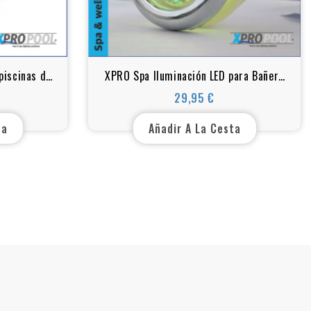
piscinas de
XPRO Spa Iluminación LED para Bañera
das | blanco
de hidromasaje | Spa | Cristal | RGB
29,95 €
Precio
ta
Añadir A La Cesta