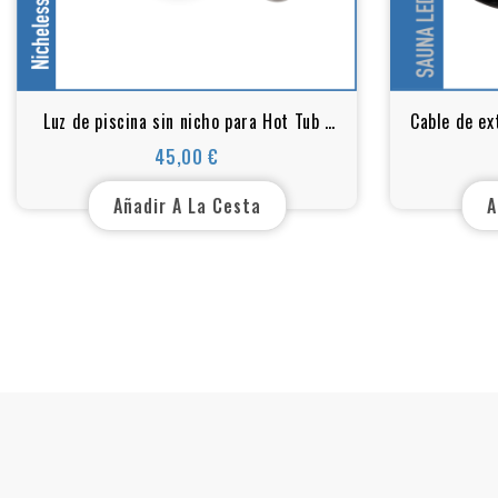
Luz de piscina sin nicho para Hot Tub |
Cable de ex
Bañera de hidromasaje | Jacuzzi | 1,5
45,00 €
Precio
pulgadas | 54x46x25 mm
Añadir A La Cesta
A