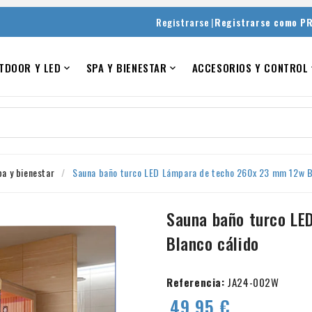
|
Registrarse
Registrarse como P
TDOOR Y LED
SPA Y BIENESTAR
ACCESORIOS Y CONTROL


pa y bienestar
Sauna baño turco LED Lámpara de techo 260x 23 mm 12w B
Sauna baño turco LE
Blanco cálido
Referencia:
JA24-002W
49.95 €