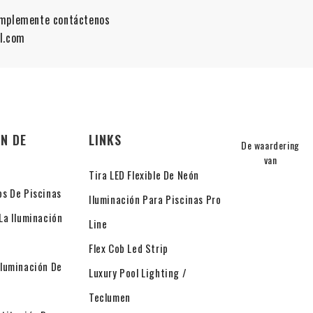
simplemente contáctenos
ol.com
N DE
LINKS
De waardering
van
Tira LED Flexible De Neón
os De Piscinas
Iluminación Para Piscinas Pro
La Iluminación
Line
Flex Cob Led Strip
Iluminación De
Luxury Pool Lighting /
Teclumen