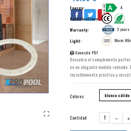
A
Energy:
Certifications:
2 years
Warranty:
Warm Whi
Light:
Generate PDF
Descubra el complemento perfect
en un elegante modelo redondo. E
increíblemente práctica y versát
RGB, ofrece la oportunidad de p
en plástico de alta calidad, esta
blanco cálido
Colores
no sólo se limita a su sauna o sa
habitaciones que podrían utiliza
vatios, proporciona suficiente l

Cantidad