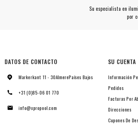
Su especialista en ilu
por c
DATOS DE CONTACTO
SU CUENTA
Markerkant 11 - 30
Almere
Países Bajos
Información Pe
Pedidos
+31 (0)85-06 01 770
Facturas Por A
info@xpropool.com

Direcciones
Cupones De De