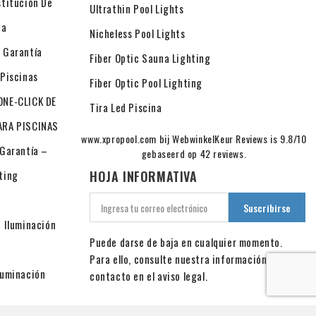
stitución De
Ultrathin Pool Lights
na
Nicheless Pool Lights
 Garantía
Fiber Optic Sauna Lighting
 Piscinas
Fiber Optic Pool Lighting
ONE-CLICK DE
Tira Led Piscina
ARA PISCINAS
www.xpropool.com bij
WebwinkelKeur Reviews
is 9.8/10
 Garantía –
gebaseerd op 42 reviews.
ting
HOJA INFORMATIVA
e Iluminación
Puede darse de baja en cualquier momento.
Para ello, consulte nuestra información de
luminación
contacto en el aviso legal.