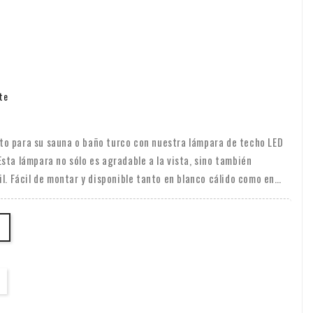
te
o para su sauna o baño turco con nuestra lámpara de techo LED
sta lámpara no sólo es agradable a la vista, sino también
il. Fácil de montar y disponible tanto en blanco cálido como en
ersonalizar completamente el ambiente de su espacio. Fabricada
 lámpara promete durabilidad y estilo. Con una clasificación IP68,
la de vapor; esta lámpara también puede brillar en otras
r un poco de luz ambiental. Además, con una potencia de 12
uz sin ser abrumadora.