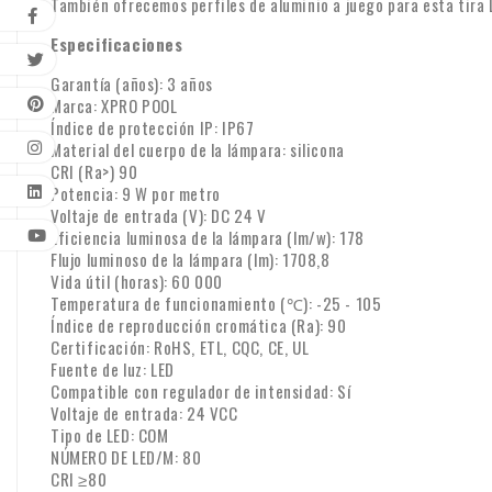
También ofrecemos perfiles de aluminio a juego para esta tira 
Especificaciones
Garantía (años): 3 años
Marca: XPRO POOL
Índice de protección IP: IP67
Material del cuerpo de la lámpara: silicona
CRI (Ra>) 90
Potencia: 9 W por metro
Voltaje de entrada (V): DC 24 V
Eficiencia luminosa de la lámpara (lm/w): 178
Flujo luminoso de la lámpara (lm): 1708,8
Vida útil (horas): 60 000
Temperatura de funcionamiento (℃): -25 - 105
Índice de reproducción cromática (Ra): 90
Certificación: RoHS, ETL, CQC, CE, UL
Fuente de luz: LED
Compatible con regulador de intensidad: Sí
Voltaje de entrada: 24 VCC
Tipo de LED: COM
NÚMERO DE LED/M: 80
CRI ≥80