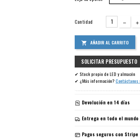
Cantidad
AÑADIR AL CARRITO

SOLICITAR PRESUPUESTO
✔ Stock propio de LED y almacén
✔ ¿Más información?
Contáctanos 
Devolución en 14 días
Información sobre garantía y
Entrega en todo el mundo
Devoluciones
Envíos y devolucione
Tiene derecho a cancelar su pedi
Pagos seguros con Stripe
indicar el motivo. Tras la cancel