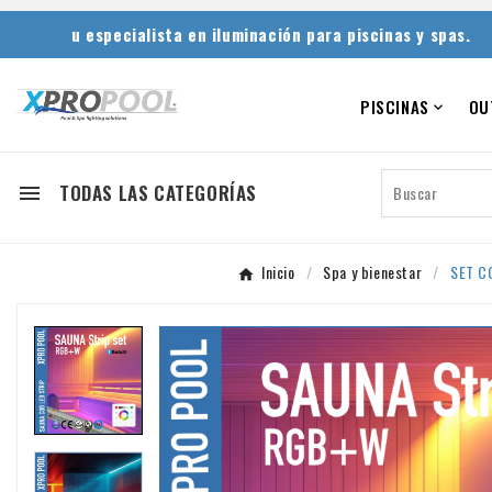
u especialista en iluminación para piscinas y spas.
PISCINAS
OU

TODAS LAS CATEGORÍAS

Inicio
Spa y bienestar
SET CO