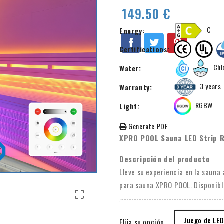
149.50 €
C
Energy:
Certifications:
Chlo
Water:
3 years
Warranty:
RGBW
Light:
Generate PDF
XPRO POOL Sauna LED Strip 
Descripción del producto
Lleve su experiencia en la sauna
para sauna XPRO POOL. Disponible

calidad ha sido especialmente de
resistencia a temperaturas de h
Juego de LE
Elija su opción