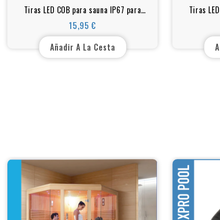
Tiras LED COB para sauna IP67 para
Tiras LED
altas temperaturas y ambientes
altas t
15,95 €
Precio
húmedos
Añadir A La Cesta
A