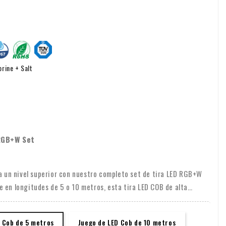
rine + Salt
RGB+W Set
 a un nivel superior con nuestro completo set de tira LED RGB+W
 en longitudes de 5 o 10 metros, esta tira LED COB de alta
sarrollada para soportar el calor extremo de las saunas, con una
asta 105 grados centígrados.
D Cob de 5 metros
Juego de LED Cob de 10 metros