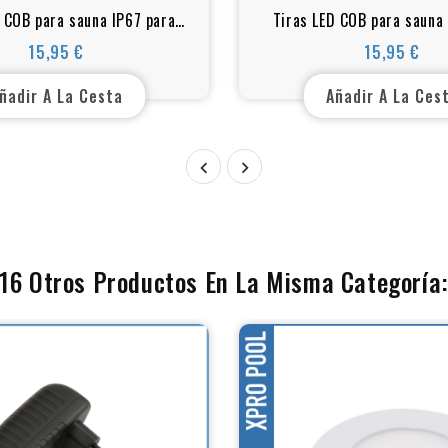
 COB para sauna IP67 para
Tiras LED COB para sauna
emperaturas y ambientes
altas temperaturas y a
15,95 €
15,95 €
Precio
Precio
húmedos
húmedos
ñadir A La Cesta
Añadir A La Ces


16 Otros Productos En La Misma Categoría