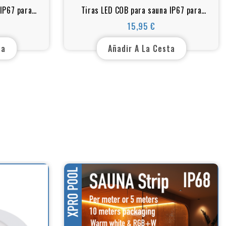
 IP67 para
Tiras LED COB para sauna IP67 para
mbientes
altas temperaturas y ambientes
15,95 €
Precio
húmedos
ta
Añadir A La Cesta
: