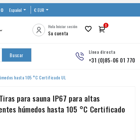
RO
Español

€ EUR

0
Hola Iniciar sesión


Su cuenta
Línea directa
Buscar
+31 (0)85-06 01 770
úmedos hasta 105 °C Certificado UL
iras para sauna IP67 para altas
entes húmedos hasta 105 °C Certificado