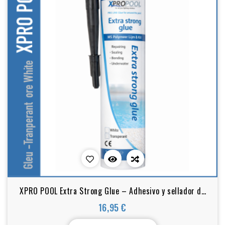
XPRO POOL Extra Strong Glue – Adhesivo y sellador de
polímero MS (290 ml)
16,95 €
Precio