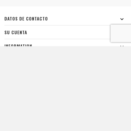
DATOS DE CONTACTO

SU CUENTA

INFORMATION

ILUMINACIÓN DE PISCINAS

LINKS

De waardering van www.xpropool.com bij
WebwinkelKeur Reviews
is
9.8/10 gebaseerd op 42 reviews.
HOJA INFORMATIVA