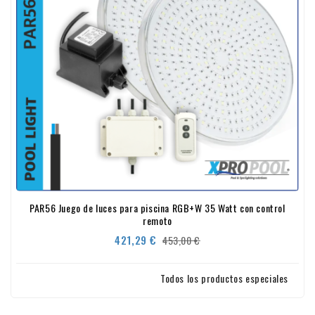
PAR56 Juego de luces para piscina RGB+W 35 Watt con control
remoto
Precio
Precio
421,29 €
453,00 €
base
Todos los productos especiales