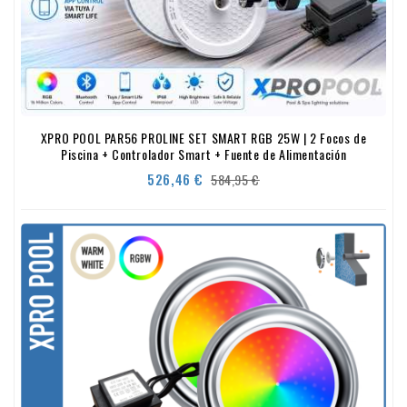
XPRO POOL PAR56 PROLINE SET SMART RGB 25W | 2 Focos de
Piscina + Controlador Smart + Fuente de Alimentación
Precio
Precio
526,46 €
584,95 €
base