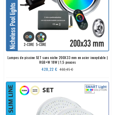
Lampes de piscine SET sans niche 200X33 mm en acier inoxydable |
RGB+W 18W | 1,5 pouces
Precio
Precio
428,22 €
460,45 €
base