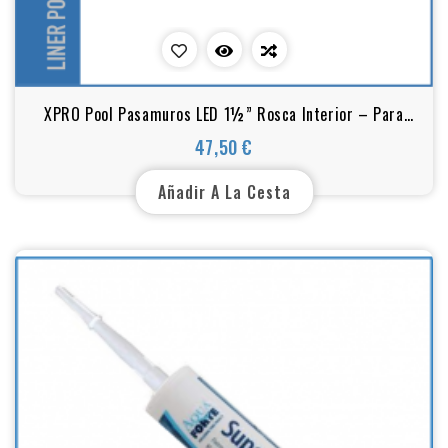
XPRO Pool Pasamuros LED 1½” Rosca Interior – Para
Iluminación de Piscinas (50–63 mm)
47,50 €
Precio
Añadir A La Cesta