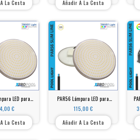
inoxidable
 A La Cesta
Añadir A La Cesta
para LED para
PAR56 Lámpara LED para
PA
Blanco - LED -35
piscinas - Blanco - 324 LED
pis
4,00 €
115,00 €
3
Precio
Precio
vatios
-25 vatios
 A La Cesta
Añadir A La Cesta