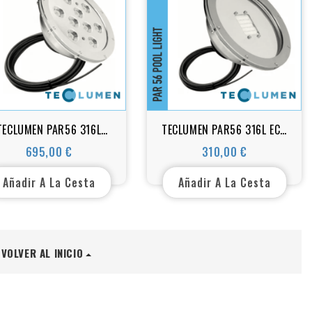
TECLUMEN PAR56 316L
TECLUMEN PAR56 316L ECO
WER monocolor y RGB+W
monocolor y RGB+W
695,00 €
310,00 €
Precio
Precio
Añadir A La Cesta
Añadir A La Cesta
VOLVER AL INICIO