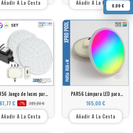
Ø260 mm | XPRO POOL
XPRO POOL
Añadir A La Cesta
Añadir A La Cesta
0,00 €
R56 Juego de luces para
PAR56 Lámpara LED para
cina RGB+W 25 Watt con
piscinas - RGB+W (blanco) -
61,77 €
165,00 €
389,00 €
-7%
Precio
Precio
Precio
control remoto
530 LED -45 vatios
base
Añadir A La Cesta
Añadir A La Cesta