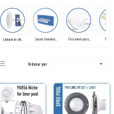
Tiras 
Luces lineales
Tira neon para
Lámparas de
imperme
empotradas para
piscina
Piscina sin Nicho
piscina

Ordenar por: