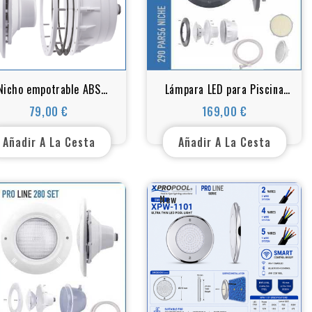
Nicho empotrable ABS
Lámpara LED para Piscina
R56 para piscinas liner
(Blanca) + Set de Empotrar
79,00 €
169,00 €
Precio
Precio
290
– Antracita – PAR56 – Set
Completo
Añadir A La Cesta
Añadir A La Cesta
New