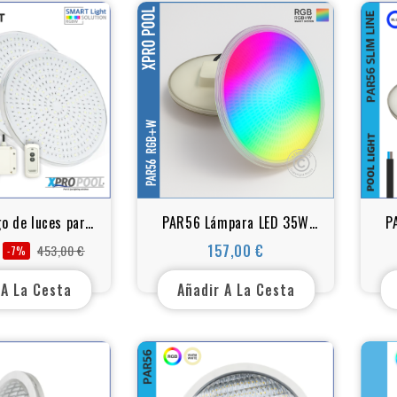
o de luces para
PAR56 Lámpara LED 35W
P
B+W 35 Watt con
para piscinas - RGB+W
P
157,00 €
453,00 €
-7%
Precio
Precio
Precio
ol remoto
(blanco) - 441 LED
base
 A La Cesta
Añadir A La Cesta