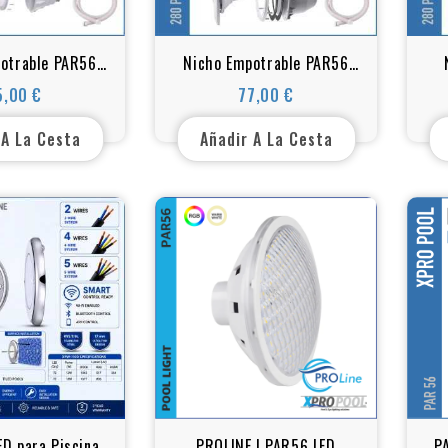
otrable PAR56
Nicho Empotrable PAR56
nas de Hormigón
para Piscinas de Liner /
P
5,00 €
77,00 €
Precio
Precio
 – IP68 – ABS
Vinilo – Ø280 mm – IP68 –
ABS
 A La Cesta
Añadir A La Cesta
D para Piscina
PROLINE | PAR56 LED
P