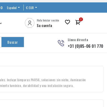
RO
Español

€ EUR

0
Hola Iniciar sesión


Su cuenta
Línea directa
Buscar
+31 (0)85-06 01 770
les. Incluye lámparas PAR56, soluciones sin nicho, iluminación
miento lumínico, durabilidad y una instalación segura.