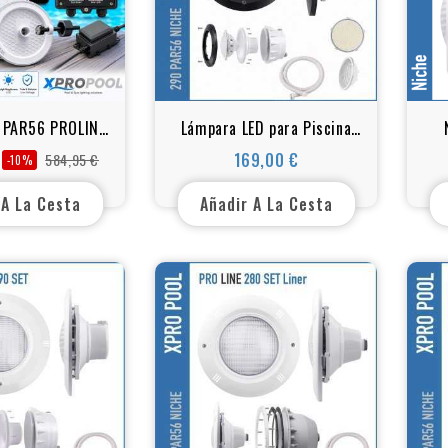
 PAR56 PROLINE
Lámpara LED para Piscina
T RGB 25W | 2
(Blanca) + Set de Empotrar
PA
169,00 €
584,95 €
-10%
Precio
Precio
Precio
de Piscina +
– Negro – PAR56 – Set
base
 Smart + Fuente
Completo
 A La Cesta
Añadir A La Cesta
imentación