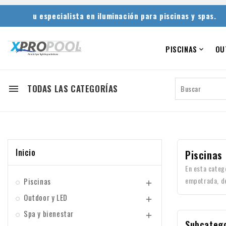
u especialista en iluminación para piscinas y spas.
PISCINAS
OU

TODAS LAS CATEGORÍAS

Inicio
Piscinas
En esta categ
empotrada, de 
Piscinas

Outdoor y LED

Spa y bienestar

Subcateg