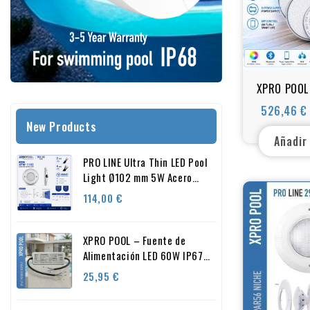
XPRO POOL
SET SMAR
526,46 €
Focos 
New Products
Controlador
Añadir
de Al
PRO LINE Ultra Thin LED Pool
Light Ø102 mm 5W Acero
Inoxidable 316L | XPRO POOL
Precio
114,00 €
XPRO POOL – Fuente de
Alimentación LED 60W IP67
24V (Compacta e
Precio
25,95 €
Impermeable)