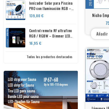
Ionizador Solar para Piscina
PRO con Iluminación RGB –
Hasta un 80% menos cloro |
Nicho Emp
Precio
139,00 €
Solución ecológica para
para Pisci
7
piscinas
– Ø290 mm
Control remoto RF ultrafino
Añadir
RGB / RGBW – Dimmer LED
con rueda táctil 12V
Precio
16,95 €
inalámbrico
New
Todos los productos destacados
Lámpara LE