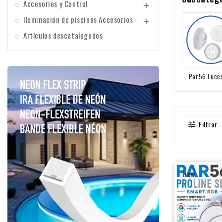
Accesorios y Control

Iluminación de piscinas Accesorios

Artículos descatalogados
Par56 Luce
piscina
Filtrar

New