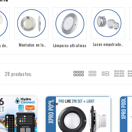
Luces empotradas
Montadas en la
s de
Lámparas ultrafinas
en la piscina
superficie
28 productos.
New