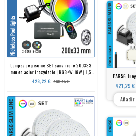
Lampes de piscine SET sans niche 200X33
mm en acier inoxydable | RGB+W 18W | 1,5
PAR56 Jueg
pouces
Precio
Precio
428,22 €
460,45 €
piscina RG
421,29 €
base
contr
Añadir