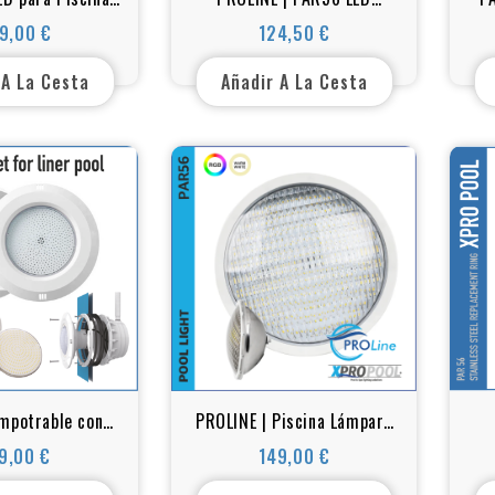
Ultra Thin – 17
Lámpara de piscina | LEDs
Lám
9,00 €
124,50 €
Precio
Precio
noxidable 316L
de alta potencia | 25-35-
W I
50W
 A La Cesta
Añadir A La Cesta
mpotrable con
PROLINE | Piscina Lámpara
 PAR56 para
de repuesto PAR56 RGB -
Ult
9,00 €
149,00 €
Precio
Precio
inas Liner
RGB-W 25W-35WLED acero
A