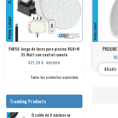
PROLINE 
PAR56 Juego de luces para piscina RGB+W
35 Watt con control remoto
piscina LED
10
blanco
Precio
Precio
421,29 €
453,00 €
base
Añadir
Todos los productos especiales
Tranding Products
El cable de 5 núcleos se