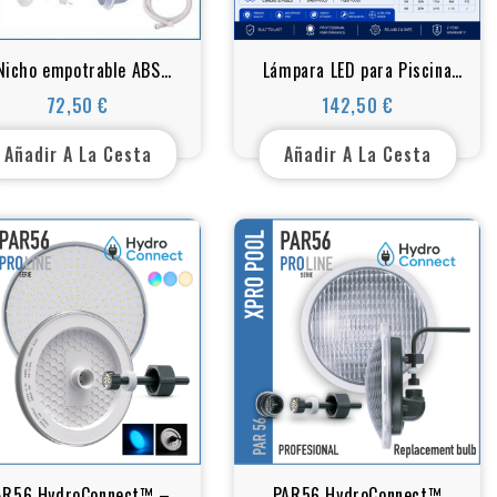
Nicho empotrable ABS
Lámpara LED para Piscina
AR56 para piscinas de
PRO LINE Ultra Thin – 15
72,50 €
142,50 €
Precio
Precio
hormigón.
mm Acero Inoxidable 316L
Añadir A La Cesta
Añadir A La Cesta
AR56 HydroConnect™ –
PAR56 HydroConnect™