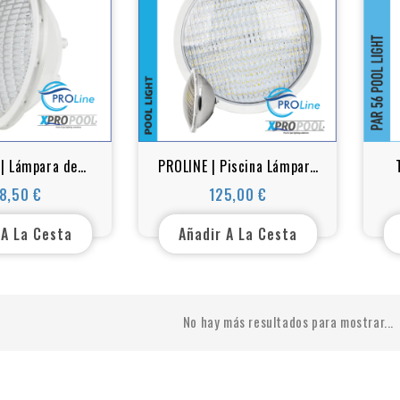
| Lámpara de
PROLINE | Piscina Lámpara
 IP68 12V PAR56
de repuesto PAR56 blanco
PO
8,50 €
125,00 €
Precio
Precio
 cálido 25W
cálido 18w - 25w - 35w LED
acero inoxidable
 A La Cesta
Añadir A La Cesta
No hay más resultados para mostrar...