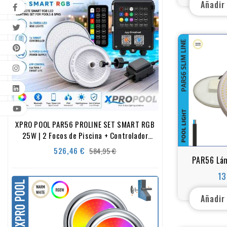
Añadir
XPRO POOL PAR56 PROLINE SET SMART RGB
25W | 2 Focos de Piscina + Controlador
Smart + Fuente de Alimentación
Precio
Precio
526,46 €
584,95 €
PAR56 Lám
base
piscinas - 
13
Añadir