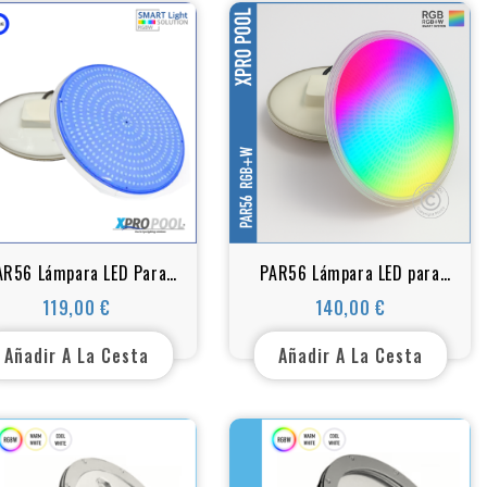
AR56 Lámpara LED Para
PAR56 Lámpara LED para
iscinas - Azul - 25 - 35
piscinas - RGB+BLANCO -
119,00 €
140,00 €
Precio
Precio
Vatios
324 LED -25 vatios
Añadir A La Cesta
Añadir A La Cesta