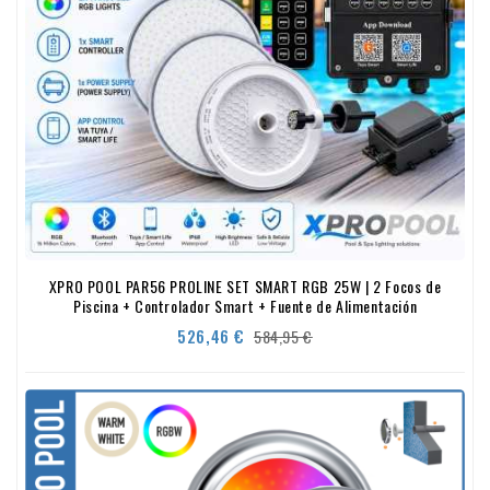
XPRO POOL PAR56 PROLINE SET SMART RGB 25W | 2 Focos de
Piscina + Controlador Smart + Fuente de Alimentación
Precio
Precio
526,46 €
584,95 €
base