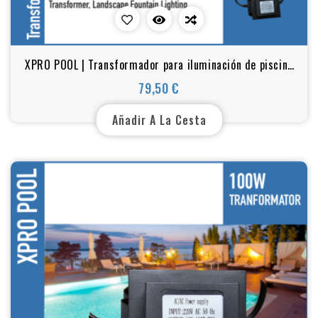
XPRO POOL | Transformador para iluminación de piscina
150 W, 12 V CA
79,50 €
Precio
Añadir A La Cesta