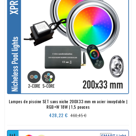
Lampes de piscine SET sans niche 200X33 mm en acier inoxydable |
RGB+W 18W | 1,5 pouces
Precio
Precio
428,22 €
460,45 €
base