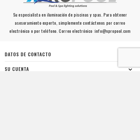
Su especialista en iluminación de piscinas y spas. Para obtener
asesoramiento experto, simplemente contáctenos por correo
electrónico o por teléfono. Correo electrónico :info@xpropool.com
DATOS DE CONTACTO

SU CUENTA

INFORMATION

ILUMINACIÓN DE PISCINAS

LINKS

De waardering van www.xpropool.com bij
WebwinkelKeur Reviews
is
9.8/10 gebaseerd op 42 reviews.