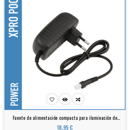
Fuente de alimentación compacta para iluminación de
jacuzzi y spa – 12V AC
18,95 €
Precio