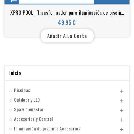
XPRO POOL | Transformador para iluminación de piscina
60 W, 12 V CA
49,95 €
Precio
Añadir A La Cesta
Inicio
Piscinas

Outdoor y LED

Spa y bienestar

Accesorios y Control

Iluminación de piscinas Accesorios
