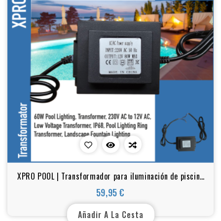
XPRO POOL | Transformador para iluminación de piscina
80 W, 12 V CA
59,95 €
Precio
Añadir A La Cesta