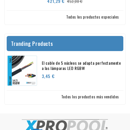
Precio
Precio
421,29 €
453,00 €
base
Todos los productos especiales
Tranding Products
El cable de 5 núcleos se adapta perfectamente
a las lámparas LED RGBW
Precio
3,45 €
Todos los productos más vendidos