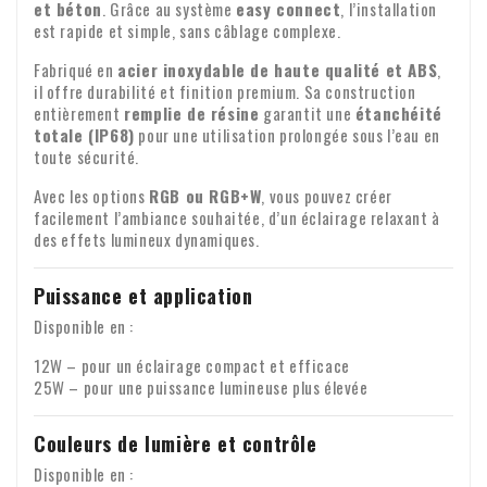
Malheureusement, nous ne pouvons garantir l'heure exacte
et béton
. Grâce au système
easy connect
, l’installation
Contrôle à la réception
Garantie : Nous accordons une garantie de deux ans sur tous
de la livraison.
est rapide et simple, sans câblage complexe.
nos produits. Identité de l'entreprise
Veuillez vérifier le contenu de votre colis dès réception. Il
Fabriqué en
acier inoxydable de haute qualité et ABS
,
manque des pièces ou des produits sont endommagés ?
il offre durabilité et finition premium. Sa construction
Veuillez nous envoyer immédiatement un e-mail avec votre
entièrement
remplie de résine
garantit une
étanchéité
numéro de commande et, le cas échéant, des photos des
totale (IP68)
pour une utilisation prolongée sous l’eau en
Transfert de TVA pour les clients
toute sécurité.
dommages.
professionnels
Avec les options
RGB ou RGB+W
, vous pouvez créer
Vous passez une commande depuis l'Europe à des fins
facilement l’ambiance souhaitée, d’un éclairage relaxant à
professionnelles ? Dans ce cas, il est possible de transférer
des effets lumineux dynamiques.
la TVA. Nous ne facturerons alors pas la TVA sur la facture.
Votre numéro de TVA sera automatiquement vérifié. Votre
Puissance et application
Pour toute question concernant l'expédition ou d'autres
numéro de TVA ne fonctionne pas ? Veuillez nous contacter.
Disponible en :
sujets, n'hésitez pas à nous contacter par e-mail :
12W – pour un éclairage compact et efficace
info@xpropool.com
25W – pour une puissance lumineuse plus élevée
Couleurs de lumière et contrôle
Disponible en :