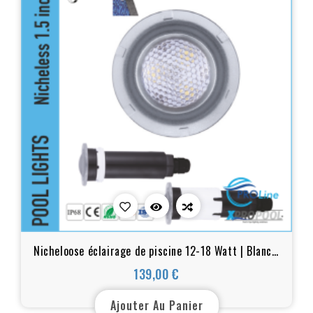
Nicheloose éclairage de piscine 12-18 Watt | Blanc -
Couleur LED pour piscine et spa
139,00 €
Prix
Ajouter Au Panier