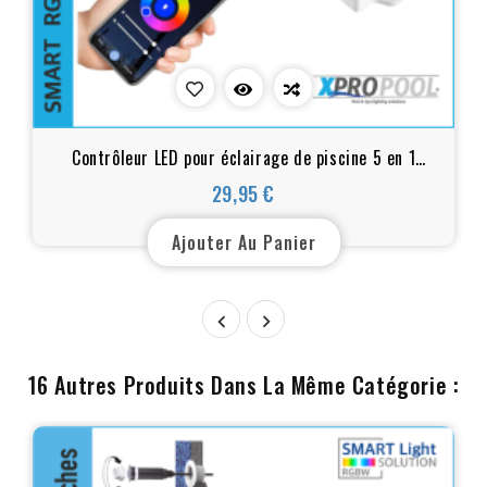
Contrôleur LED pour éclairage de piscine 5 en 1
Smart WiFi et Bluetooth pour LED RGB, RGBW,
29,95 €
Prix
RGB+CCT, WW+CW, CCT
Ajouter Au Panier


16 Autres Produits Dans La Même Catégorie :