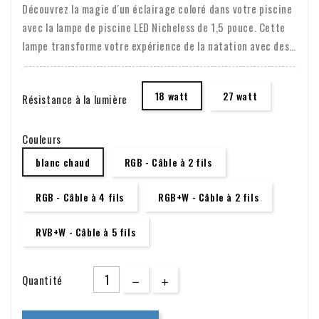
Découvrez la magie d'un éclairage coloré dans votre piscine
avec la lampe de piscine LED Nicheless de 1,5 pouce. Cette
lampe transforme votre expérience de la natation avec des
couleurs RVB et RVW étincelantes. La technologie LED
économe en énergie offre une ambiance vibrante sans coûts
18 watt
27 watt
Résistance à la lumière
énergétiques élevés. La lampe s'adapte parfaitement aux
encastrements/murs de 1,5" et est facile à installer. Avec
une durée de vie impressionnante de 40 000 heures et une
Couleurs
fonction de mémoire intelligente, cette lampe est pratique
blanc chaud
RGB - Câble à 2 fils
et durable. Le système à basse tension garantit votre
sécurité et celle de vos proches. La lampe de piscine LED
RGB - Câble à 4 fils
RGB+W - Câble à 2 fils
Nicheless est facile à installer grâce au système de
connexion facile, qui vous permet de connecter le câble
RVB+W - Câble à 5 fils
rapidement et sans problème.
Quantité