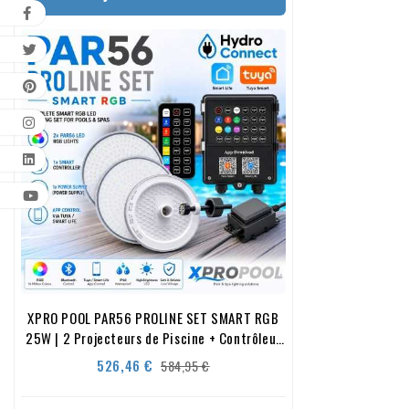
XPRO POOL PAR56 PROLINE SET SMART RGB
25W | 2 Projecteurs de Piscine + Contrôleur
Smart + Alimentation
Prix
Prix
526,46 €
584,95 €
de
base