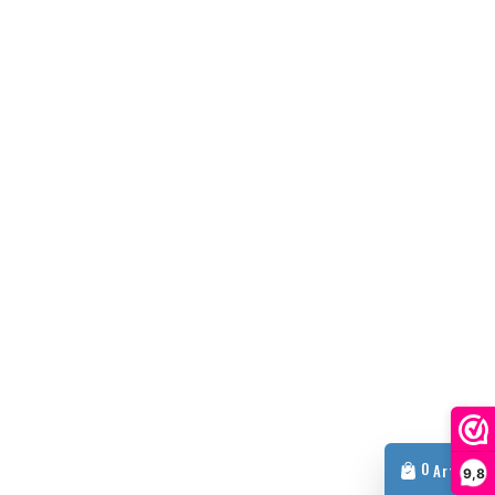
0
Article
9,8