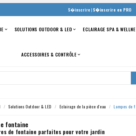
|
S�inscrire
S�inscrire en PRO
NE
SOLUTIONS OUTDOOR & LED
ECLAIRAGE SPA & WELLNE


ACCESSOIRES & CONTRÔLE

l
Solutions Outdoor & LED
Eclairage de la pièce d'eau
Lampes de f
e fontaine
res de fontaine parfaites pour votre jardin