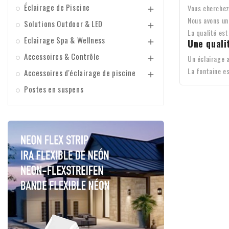
Éclairage de Piscine
Vous cherchez 

Nous avons un
Solutions Outdoor & LED

La qualité est
Eclairage Spa & Wellness
Une quali

Accessoires & Contrôle
Un éclairage 

La fontaine es
Accessoires d'éclairage de piscine

Postes en suspens