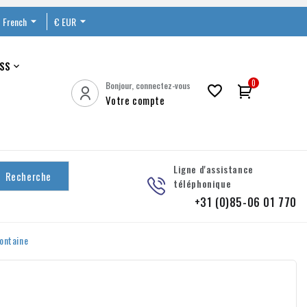
French

€ EUR

SS

0
Bonjour, connectez-vous

Votre compte
Ligne d'assistance
Recherche
téléphonique
+31 (0)85-06 01 770
ontaine