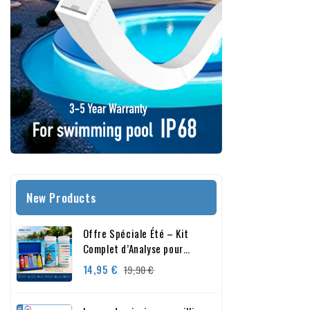
New Products
Offre Spéciale Été – Kit
Complet d’Analyse pour
Piscine et Spa
Prix
Prix
14,95 €
19,90 €
de
base