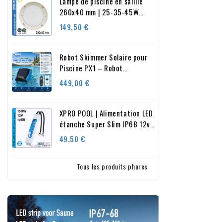
Lampe de piscine en saillie
260x40 mm | 25-35-45W
RGB+Blanc
Prix
149,50 €
Robot Skimmer Solaire pour
Piscine PX1 – Robot
Intelligent Automatique avec
Prix
449,00 €
Contrôle par Application –
Nettoyage 24/7
XPRO POOL | Alimentation LED
étanche Super Slim IP68 12v
150w
Prix
49,50 €
Tous les produits phares