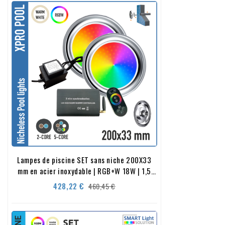
Lampes de piscine SET sans niche 200X33
mm en acier inoxydable | RGB+W 18W | 1,5
pouces
Prix
Prix
428,22 €
460,45 €
de
base