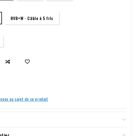
RVB+W - Câble à 5 fils
nous au sujet de ce produit
tie et aux retours
ntier