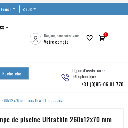
French

€ EUR

SS

0
Bonjour, connectez-vous

Votre compte
Ligne d'assistance
Recherche
téléphonique
+31 (0)85-06 01 770
in 260x12x70 mm inox 18W | 1.5 pouces
ampe de piscine Ultrathin 260x12x70 mm