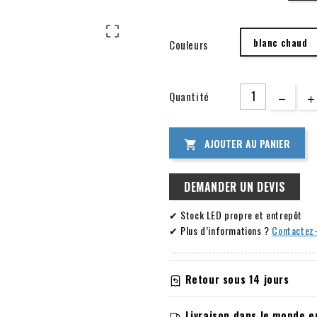

blanc chaud
Couleurs
Quantité
AJOUTER AU PANIER

DEMANDER UN DEVIS
✔ Stock LED propre et entrepôt
✔ Plus d’informations ?
Contactez-
Retour sous 14 jours
Informations relatives à la garan
Livraison dans le monde e