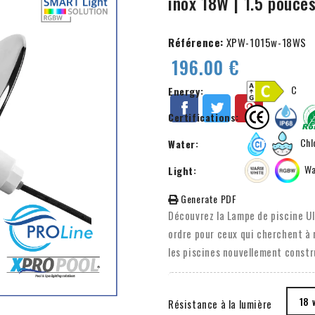
inox 18W | 1.5 pouce
Référence:
XPW-1015w-18WS
196.00 €
C
Energy:
Certifications:
Chlo
Water:
Wa
Light:
Generate PDF
Découvrez la Lampe de piscine Ul
ordre pour ceux qui cherchent à 
les piscines nouvellement constr
fois en couleur unique et en RVB
Grâce à la conception intelligent
18 
Résistance à la lumière
sur l'éclairage en quelques clics