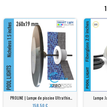
PROLINE | Lampe de piscine Ultrathin
Lampe Ja
260x19x88 mm ABS | 1.5 pouces | Gris
polyester
158,50 €