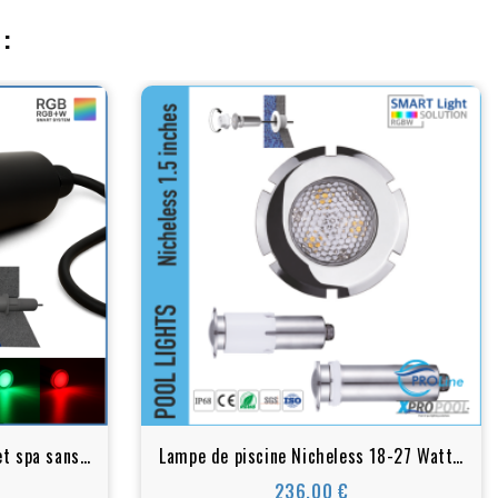
:
et spa sans
Lampe de piscine Nicheless 18-27 Watt |
de couleurs
inox | blanc - LED couleur pour piscine et
236,00 €