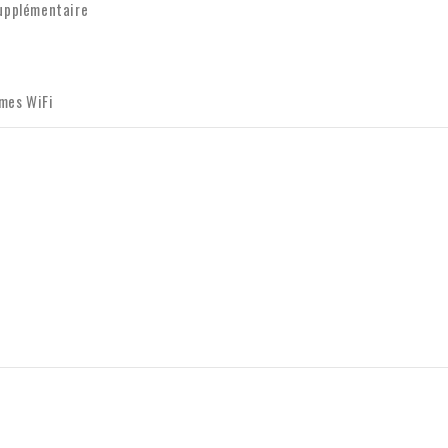
upplémentaire
e-mail :
info@xpropool.com
èmes WiFi