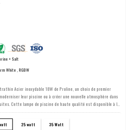
s
rine + Salt
rm White , RGBW
trathin Acier inoxydable 18W de Proline, un choix de premier
moderniser leur piscine ou à créer une nouvelle atmosphère dans
uites. Cette lampe de piscine de haute qualité est disponible à la
+W, ce qui vous permet de toujours créer la bonne ambiance.
e, qui est à la fois à 2 et à 5 noyaux, vous avez un contrôle total
watt
25 watt
35 Watt
 sur votre smartphone ou votre tablette.