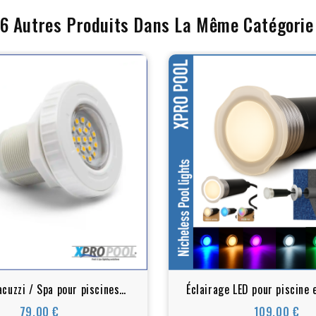
16 Autres Produits Dans La Même Catégorie 
cuzzi / Spa pour piscines
Éclairage LED pour piscine 
 et Liner 3w 2 inch | blanc
niche - Plusieurs options 
79,00 €
109,00 €