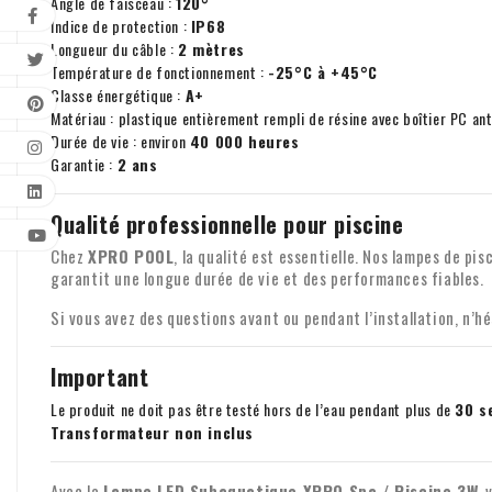
Angle de faisceau :
120°
Indice de protection :
IP68
Longueur du câble :
2 mètres
Température de fonctionnement :
-25°C à +45°C
Classe énergétique :
A+
Matériau : plastique entièrement rempli de résine avec boîtier PC an
Durée de vie : environ
40 000 heures
Garantie :
2 ans
Qualité professionnelle pour piscine
Chez
XPRO POOL
, la qualité est essentielle. Nos lampes de p
garantit une longue durée de vie et des performances fiables.
Si vous avez des questions avant ou pendant l’installation, n’
Important
Le produit ne doit pas être testé hors de l’eau pendant plus de
30 s
Transformateur non inclus
Avec la
Lampe LED Subaquatique XPRO Spa / Piscine 3W
, 