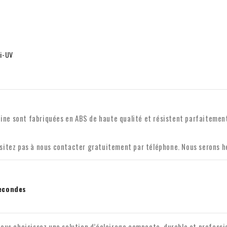
ti-UV
iscine sont fabriquées en ABS de haute qualité et résistent parfaitemen
hésitez pas à nous contacter gratuitement par téléphone. Nous serons h
econdes
vous choisissez une solution d’éclairage compacte, durable et professio