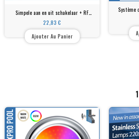
Système d
Simpele aan en uit schakelaar + RF
pi
afstandsbediening
22,83 €
Prix
A
Ajouter Au Panier