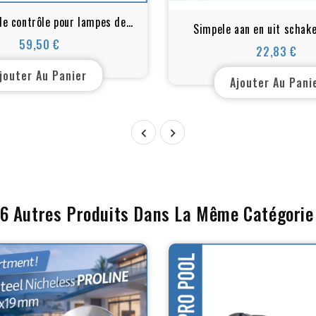
e contrôle pour lampes de
Simpele aan en uit schake
scine RGB ET RGBW
59,50 €
afstandsbedienin
22,83 €
Prix
Prix
jouter Au Panier
Ajouter Au Pani


16 Autres Produits Dans La Même Catégorie 