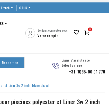
French

€ EUR

SS

0
Bonjour, connectez-vous

Votre compte
Ligne d'assistance
Recherche
téléphonique
+31 (0)85-06 01 770
er et Liner 3w 2 inch | blanc chaud
pour piscines polyester et Liner 3w 2 inch