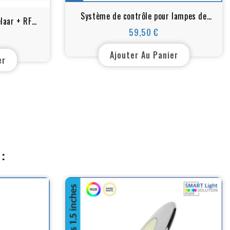
Système de contrôle pour lampes de
laar + RF
piscine RGB ET RGBW
59,50 €
g
Prix
Ajouter Au Panier
er
: