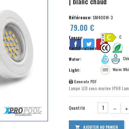
| blanc chaud
Référence:
SM400W-3
79.00 €
C
Energy:
Certifications:
Chlo
Water:
Warm Whi
Light:
Generate PDF
Lampe LED sous-marine IP68 Lamp
Quantité
AJOUTER AU PANIER
