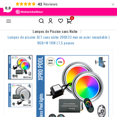
×
42
Reviews
9,8
0


Accueil
Éclairage de Piscine
Lampes de Piscine sans Niche
Lampes de piscine SET sans niche 200X33 mm en acier inoxydable |
RGB+W 18W | 1,5 pouces
-7%