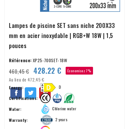

Lampes de piscine SET sans niche 200X33
mm en acier inoxydable | RGB+W 18W | 1,5
pouces
Référence:
XP25-700SET-18W
428.22 €
460,45 €
Économisez 7%
Au lieu de 472,45 €
D
Energy:
Certifications:
Chlorine water
Water:
2 years
Warranty: