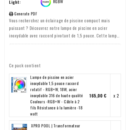
RGBW
Light:
Generate PDF
Vous recherchez un éclairage de piscine compact mais
puissant ? Découvrez notre lampe de piscine en acier
inoxydable avec raccord pivotant de 1,5 pouce. Cette lampe
est fabriquée en acier inoxydable 316 V4A de haute qualité,
ce qui lui garantit une longue durée de vie et une excellente
résistance à la corrosion. Avec ses dimensions de seulement
Ce pack contient
200 x 33 mm, cette lampe est discrète et élégante,
parfaite pour toute piscine moderne. La lampe est
Lampe de piscine en acier
disponible en couleurs simples et RGB+W et a une puissance
inoxydable 1,5 pouce raccord
de 18 W, idéale pour un éclairage clair et atmosphérique. De
rotatif - RGB+W, 18W, acier
165,00 €
x 2
inoxydable 316 de haute qualité
plus, la lampe est facile à installer, ce qui vous permet de
Couleurs -RGB+W - Câble à 2
profiter rapidement de votre piscine éclairée.
fils Résistance à la lumière -18
watt
XPRO POOL | Transformateur