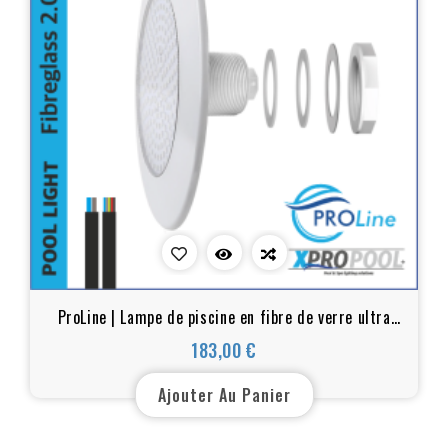
ProLine | Lampe de piscine en fibre de verre ultra
mince blanc chaud et RGB 18W/25W
183,00 €
Prix
Ajouter Au Panier