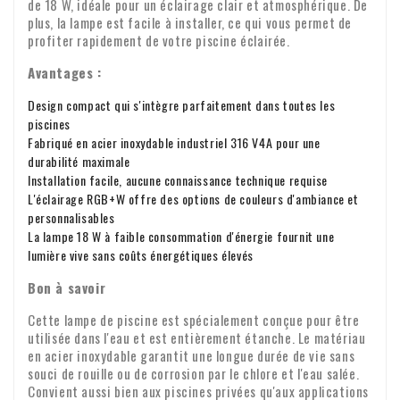
de 18 W, idéale pour un éclairage clair et atmosphérique. De
Veuillez nous envoyer immédiatement un e-mail avec votre
plus, la lampe est facile à installer, ce qui vous permet de
profiter rapidement de votre piscine éclairée.
numéro de commande et, le cas échéant, des photos des
Transfert de TVA pour les clients
dommages.
professionnels
Avantages :
Vous passez une commande depuis l'Europe à des fins
Design compact qui s'intègre parfaitement dans toutes les
piscines
professionnelles ? Dans ce cas, il est possible de transférer
Fabriqué en acier inoxydable industriel 316 V4A pour une
la TVA. Nous ne facturerons alors pas la TVA sur la facture.
durabilité maximale
Votre numéro de TVA sera automatiquement vérifié. Votre
Installation facile, aucune connaissance technique requise
Pour toute question concernant l'expédition ou d'autres
numéro de TVA ne fonctionne pas ? Veuillez nous contacter.
L'éclairage RGB+W offre des options de couleurs d'ambiance et
sujets, n'hésitez pas à nous contacter par e-mail :
personnalisables
info@xpropool.com
La lampe 18 W à faible consommation d'énergie fournit une
lumière vive sans coûts énergétiques élevés
Bon à savoir
Cette lampe de piscine est spécialement conçue pour être
utilisée dans l'eau et est entièrement étanche. Le matériau
en acier inoxydable garantit une longue durée de vie sans
souci de rouille ou de corrosion par le chlore et l'eau salée.
Convient aussi bien aux piscines privées qu'aux applications