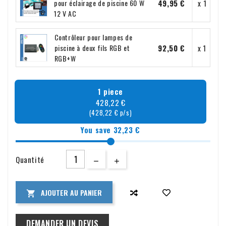
49,95 €
x 1
pour éclairage de piscine 60 W
12 V AC
Contrôleur pour lampes de
92,50 €
x 1
piscine à deux fils RGB et
RGB+W
1 piece
428,22 €
(428,22 € p/s)
You save 32,23 €
Quantité
AJOUTER AU PANIER

DEMANDER UN DEVIS