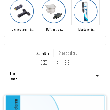
Boîtiers de
Montage &
Connecteurs &
Raccordement &
Étanchéité
Raccords
Junction Box
12 produits.
Filtrer

Trier

par :