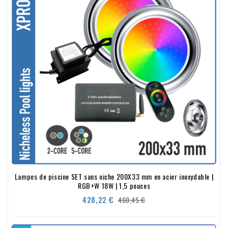
Lampes de piscine SET sans niche 200X33 mm en acier inoxydable |
RGB+W 18W | 1,5 pouces
Prix
Prix
428,22 €
460,45 €
de
base