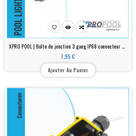
XPRO POOL | Boîte de jonction 3 gang IP68 connecteur de
câble étanche noir
7,95 €
Prix
Ajouter Au Panier