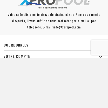
Votre spécialiste en éclairage de piscine et spa. Pour des conseils
d'experts, il vous suffit de nous contacter par e-mail ou par
téléphone. E-mail :info@xpropool.com
COORDONNÉES

VOTRE COMPTE

INFORMATION

ÉCLAIRAGE DE PISCINE

LINKS

De waardering van www.xpropool.com bij
WebwinkelKeur Reviews
is