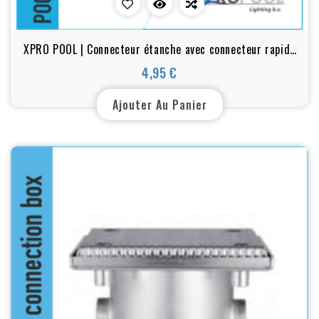
XPRO POOL | Connecteur étanche avec connecteur rapide
à 3 broches IP68
4,95 €
Prix
Ajouter Au Panier