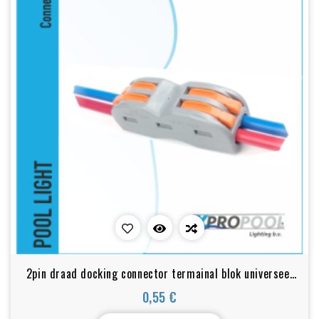
2pin draad docking connector termainal blok universeel
snel klemmenblok
0,55 €
Prix