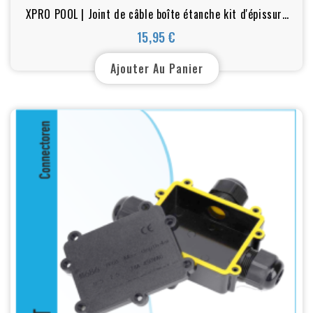
XPRO POOL | Joint de câble boîte étanche kit d'épissure
de câble
15,95 €
Prix
Ajouter Au Panier