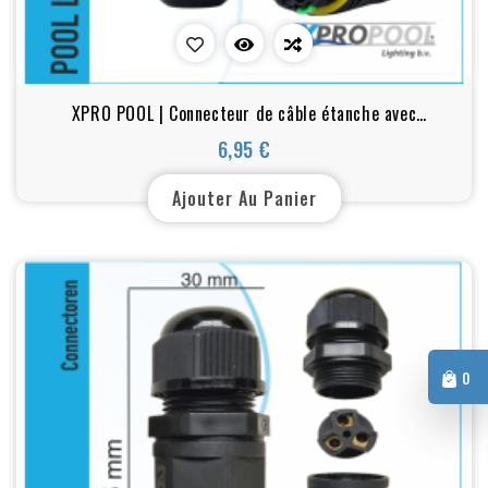
XPRO POOL | Connecteur de câble étanche avec
connecteur rapide à 5 broches
6,95 €
Prix
Ajouter Au Panier
0