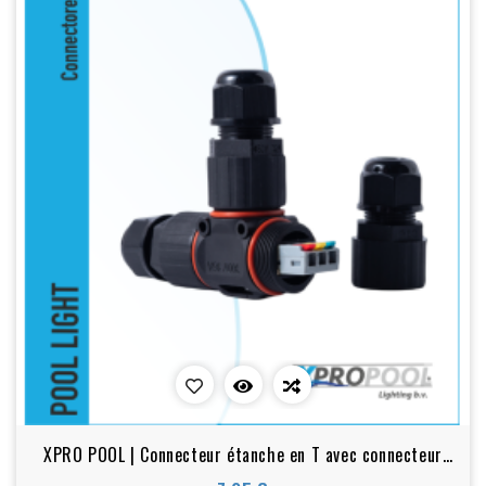
XPRO POOL | Connecteur étanche en T avec connecteur
rapide à 3 broches