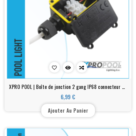
XPRO POOL | Boîte de jonction 2 gang IP68 connecteur de
câble étanche noir
6,99 €
Prix
Ajouter Au Panier