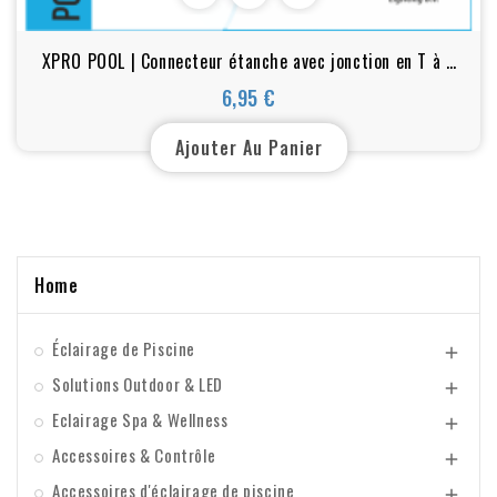
XPRO POOL | Connecteur étanche avec jonction en T à 5
broches 5 conducteurs IP 68
6,95 €
Prix
Ajouter Au Panier
Home
Éclairage de Piscine

Solutions Outdoor & LED

Eclairage Spa & Wellness

Accessoires & Contrôle

Accessoires d'éclairage de piscine
