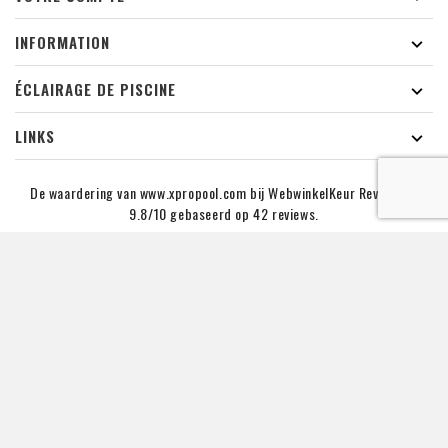
INFORMATION

ÉCLAIRAGE DE PISCINE

LINKS

De waardering van www.xpropool.com bij
WebwinkelKeur Reviews
is
9.8/10 gebaseerd op 42 reviews.
BULLETIN
Vous pouvez vous désinscrire à tout moment. Vous
trouverez pour cela nos informations de contact dans les
conditions d'utilisation du site.
Copyright © 2019 - 2026 XPRO POOL Lighting B.V. | KVK NR :