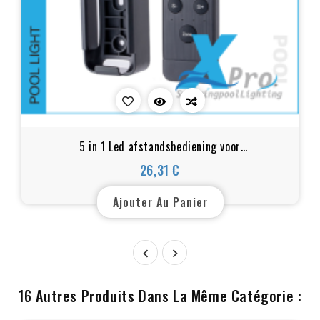
5 in 1 Led afstandsbediening voor
DIM/CCT/RGB/RGBW/RGB+CCT Controller
26,31 €
Prix
Ajouter Au Panier


16 Autres Produits Dans La Même Catégorie :