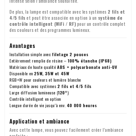
intense selon l’ambiance souhaitée.
Transfert de TVA pour les clients
dommages.
professionnels
De plus, la lampe est compatible avec les systèmes
2 fils et
4/5 fils
et peut être associée en option à un
système de
Vous passez une commande depuis l'Europe à des fins
contrôle intelligent (WiFi / RF)
pour un contrôle complet
professionnelles ? Dans ce cas, il est possible de transférer
des couleurs et des programmes lumineux.
la TVA. Nous ne facturerons alors pas la TVA sur la facture.
Votre numéro de TVA sera automatiquement vérifié. Votre
Avantages
Pour toute question concernant l'expédition ou d'autres
numéro de TVA ne fonctionne pas ? Veuillez nous contacter.
Installation simple avec
filetage 2 pouces
sujets, n'hésitez pas à nous contacter par e-mail :
Entièrement remplie de résine –
100% étanche (IP68)
info@xpropool.com
Matériaux de haute qualité
ABS + polycarbonate anti-UV
Disponible en
25W, 35W et 45W
RGB+W pour couleurs et lumière blanche
Compatible avec systèmes
2 fils et 4/5 fils
Large diffusion lumineuse (
120°
)
Contrôle intelligent en option
Longue durée de vie jusqu’à env.
40 000 heures
Application et ambiance
Avec cette lampe, vous pouvez facilement créer l’ambiance
parfaite :