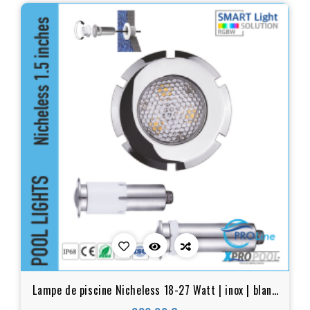
Lampe de piscine Nicheless 18-27 Watt | inox | blanc
- LED couleur pour piscine et spa