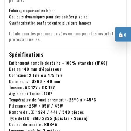
Éclairage apaisant en blanc
Couleurs dynamiques pour des soirées piscine
Synchronisation parfaite entre plusieurs lampes
Idéale pour les piscines privées comme pour les installations
0
professionnelles.
Spécifications
Entièrement remplie de résine –
100% étanche (IP68)
Design :
40 mm d’épaisseur
Connexion :
2 fils ou 4/5 fils
Dimensions :
Ø260 × 40 mm
Tension :
AC 12V / DC 12V
Angle de diffusion :
120°
Température de fonctionnement :
-25°C à +45°C
Puissance :
25W / 35W / 45W
Nombre de LED :
324 / 441 / 540 pièces
Type de LED :
SMD 2835 (Epistar / Sanan)
Couleur de lumière :
RGB+W
Longueur du câble :
3 mètres