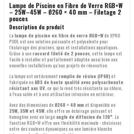
les méthodes de sécurité spécifiques de votre banque. Si
info@xpropool.com. Nous vous rembourserons alors le
Livraison gratuite
à partir de 100 € (dans toute l'Europe)
Lampe de Piscine en Fibre de Verre RGB+W
c. Produits clairement personnalisés.
Mollie s'effectue selon une procédure SSL sécurisée.
vous utilisez déjà les services bancaires en ligne, vous
montant de la commande dans les 14 jours suivant la
Pays-Bas : 6,95 €
Virement bancaire
– 25W–45W – Ø260 × 40 mm – Filetage 2
Belgique : 7,89 €
pouvez utiliser iDEAL immédiatement, sans avoir à vous
notification de votre retour, à condition que le produit ait
d. qui, de par leur nature, ne peuvent être renvoyés ;
pouces
Si vous souhaitez payer par virement bancaire, vous pouvez
Allemagne : 8,11
inscrire.
été retourné en bon état.
également le faire directement via la procédure SSL
Description du produit
Espagne : 11,00
e. qui peuvent se détériorer ou se périmer rapidement ;
sécurisée de Mollie. Veuillez ne pas modifier la référence du
Nous livrons également dans les pays hors d'Europe. Pour
La
lampe de piscine en fibre de verre RGB+W
de XPRO
Découvrez ci-dessous toutes les options de paiement
paiement, sinon votre paiement risque d'être perdu.
POOL est une solution puissante et polyvalente pour
f. dont le prix est soumis à des fluctuations du marché
connaître les tarifs applicables, veuillez nous contacter par
l’éclairage des piscines, spas et installations aquatiques.
financier sur lesquelles le professionnel n'a aucune
e-mail à l'adresse
info@xpropool.com
Grâce à son
raccord fileté de 2 pouces
, cette lampe est
influence ;
facile à installer et parfaitement adaptée aussi bien aux
Livraison
nouvelles installations qu’aux projets de rénovation.
g. pour les journaux et magazines vendus à l'unité ;
La livraison est effectuée par le facteur ou par différents
Découvrez ci-dessous toutes les options de paiement
La lampe est entièrement
remplie de résine (IP68)
et
services de livraison de colis. En règle générale, la livraison
fabriquée en
ABS de haute qualité avec polycarbonate
h. pour les enregistrements audio et vidéo et les logiciels
a lieu le jour ouvrable suivant entre 9h00 et 18h00.
résistant aux UV
, ce qui la rend très résistante au chlore,
informatiques dont le consommateur a brisé le sceau.
à l’eau salée et à une utilisation intensive en extérieur.
Malheureusement, nous ne pouvons garantir l'heure exacte
Contrôle à la réception
Garantie : Nous accordons une garantie de deux ans sur tous
de la livraison.
Avec des dimensions de
Ø260 × 40 mm
et disponible en
nos produits. Identité de l'entreprise
Veuillez vérifier le contenu de votre colis dès réception. Il
25W, 35W et 45W
, elle offre un éclairage puissant et
manque des pièces ou des produits sont endommagés ?
homogène avec un large
angle de diffusion de 120°
. La
fonction RGB+W offre une flexibilité maximale : choisissez
Veuillez nous envoyer immédiatement un e-mail avec votre
entre des couleurs dynamiques ou une lumière blanche
numéro de commande et, le cas échéant, des photos des