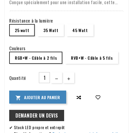
Conçue spécialement pour une installation facile, cette
lampe s'adapte parfaitement à votre piscine grâce à son
filetage de 2 pouces. Fabriquée en plastique ABS durable,
Résistance à la lumière
cette lampe résiste aux défis des piscines extérieures.
25 watt
35 Watt
45 Watt
Mesurant 260 x 40 mm, c'est un ajout subtil qui fait une
grande différence. Choisissez une couleur unique ou optez
Couleurs
pour l'option dynamique RVB+W pour plonger votre piscine
dans une lumière atmosphérique. Disponible en 25w, 35w et
RGB+W - Câble à 2 fils
RVB+W - Câble à 5 fils
45w, il y a toujours une option qui convient à votre piscine.
Quantité
AJOUTER AU PANIER

DEMANDER UN DEVIS
✔ Stock LED propre et entrepôt