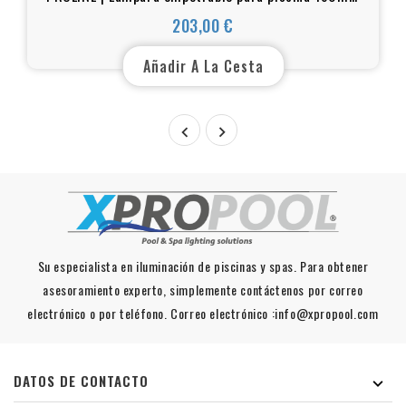
acero inoxidable 316L | Blanco cálido - RGB
203,00 €
Precio
Añadir A La Cesta


Su especialista en iluminación de piscinas y spas. Para obtener
asesoramiento experto, simplemente contáctenos por correo
electrónico o por teléfono. Correo electrónico :info@xpropool.com
DATOS DE CONTACTO
