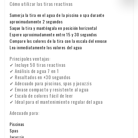
funciona? Póngase en contacto con nosotros.
Cómo utilizar las tiras reactivas
dude en ponerse en contacto con nosotros por correo
electrónico:
info@xpropool.com
Sumerja la tira en el agua de la piscina o spa durante
aproximadamente 2 segundos
Saque la tira y manténgala en posición horizontal
Espere aproximadamente entre 15 y 30 segundos
Compare los colores de la tira con la escala del envase
Lea inmediatamente los valores del agua
Principales ventajas:
✔ Incluye 50 tiras reactivas
✔ Análisis de agua 7 en 1
✔ Resultados en ±30 segundos
✔ Adecuado para piscinas, spas y jacuzzis
✔ Envase compacto y resistente al agua
✔ Escala de colores fácil de leer
✔ Ideal para el mantenimiento regular del agua
Adecuado para:
Piscinas
Spas
Jacuzzis