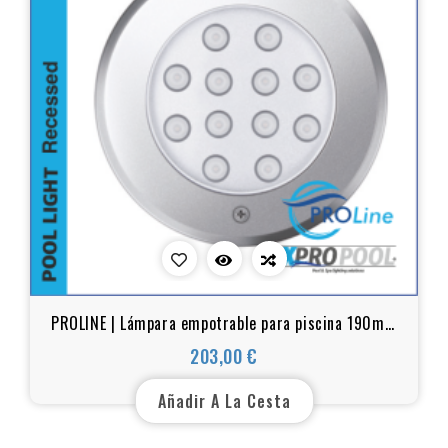
PROLINE | Lámpara empotrable para piscina 190mm
acero inoxidable 316L | Blanco cálido - RGB
203,00 €
Precio
Añadir A La Cesta