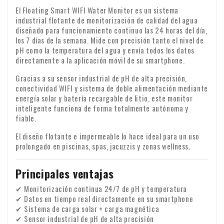
entre las 9:00 y las 18:00 horas. Lamentablemente, no
h. para grabaciones de audio y vídeo y software informático
Comprobación al recibir el pedido
El Floating Smart WIFI Water Monitor es un sistema
podemos garantizar la hora exacta de la entrega.
cuyo precinto haya sido roto por el consumidor.
industrial flotante de monitorización de calidad del agua
Compruebe el contenido de su paquete inmediatamente
diseñado para funcionamiento continuo las 24 horas del día,
Garantía: todos nuestros productos tienen una garantía de
después de recibirlo. ¿Falta algún artículo o han llegado
los 7 días de la semana. Mide con precisión tanto el nivel de
dos años
productos dañados? Envíenos inmediatamente un correo
pH como la temperatura del agua y envía todos los datos
directamente a la aplicación móvil de su smartphone.
electrónico con su número de pedido y, si es posible, fotos
Transferencia del IVA para clientes
Identidad empresarial
de los daños.
empresariales
Gracias a su sensor industrial de pH de alta precisión,
conectividad WIFI y sistema de doble alimentación mediante
¿Realiza un pedido desde Europa con fines comerciales? En
energía solar y batería recargable de litio, este monitor
inteligente funciona de forma totalmente autónoma y
ese caso, es posible transferir el IVA. En ese caso, no le
fiable.
cobraremos el IVA en la factura. Su número de IVA se
comprobará automáticamente. ¿Su número de IVA no
El diseño flotante e impermeable lo hace ideal para un uso
Si tiene alguna pregunta sobre el envío u otros asuntos, no
prolongado en piscinas, spas, jacuzzis y zonas wellness.
funciona? Póngase en contacto con nosotros.
dude en ponerse en contacto con nosotros por correo
electrónico:
info@xpropool.com
Principales ventajas
✔ Monitorización continua 24/7 de pH y temperatura
✔ Datos en tiempo real directamente en su smartphone
✔ Sistema de carga solar + carga magnética
✔ Sensor industrial de pH de alta precisión