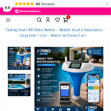
×
42
Reviews
9,8
0


Inicio
Floating Smart WIFI Water Monitor – Medidor de pH y Temperatura –
Carga Solar + Litio – Monitor de Piscina 2 en 1
New
