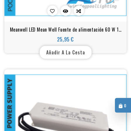
Meanwell LED Mean Well Fuente de alimentación 60 W 12
V 5 A LPV
25,95 €
Precio
Añadir A La Cesta
0