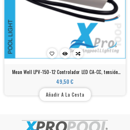
Mean Well LPV-150-12 Controlador LED CA-CC, tensión
constante LPV-150-12
49,50 €
Precio
Añadir A La Cesta