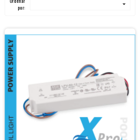
Ordenar

por: