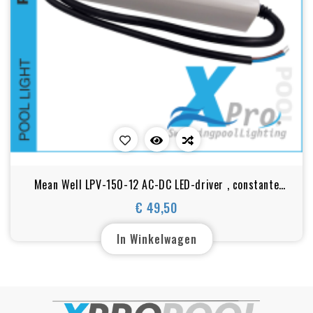
Mean Well LPV-150-12 AC-DC LED-driver , constante
spanning LPV-150-12
€ 49,50
Prijs
In Winkelwagen