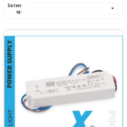
Sorteer

op: