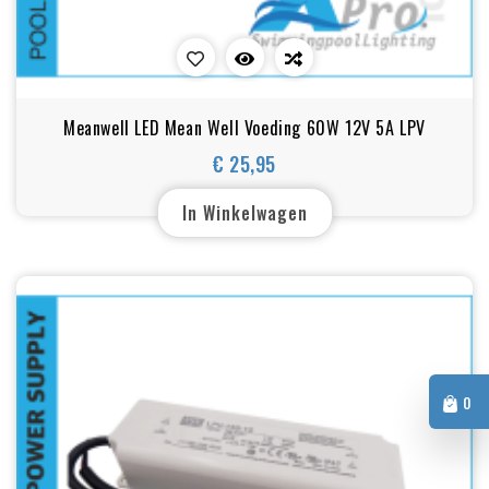
Meanwell LED Mean Well Voeding 60W 12V 5A LPV
€ 25,95
Prijs
In Winkelwagen
0