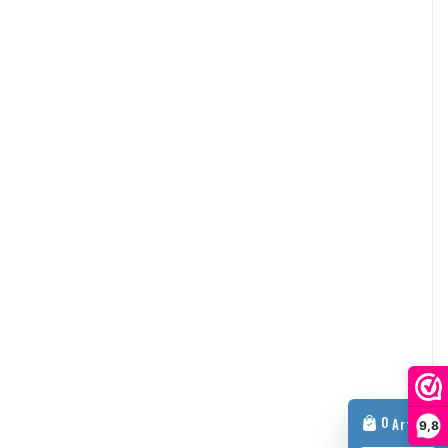
schäftliche Zwecke? Dann ist eine Umsatzsteuerverlagerung
en wir keine Mehrwertsteuer auf der Rechnung. Ihre
mer wird automatisch überprüft. Funktioniert Ihre
mer nicht? Bitte kontaktieren Sie uns in diesem Fall.
anderen Themen können Sie sich jederzeit unverbindlich per E-
ool.com
0
Artikel
9,8