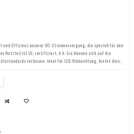
t und Effizienz unserer DC-Stromversorgung, die speziell für den
 Netzteil ist UL-zertifiziert, d.h. Sie können sich auf die
ätsstandards verlassen. Ideal für LED-Beleuchtung, bietet dieses
stente Stromversorgung, die Ihrer Beleuchtung optimale Leistung
nnungssystem von 100-240VAC ist dieses Netzteil vielseitig und
en geeignet. Trotz seiner starken Leistung ist es kompakt und
in jede Installation, ohne viel Platz zu beanspruchen. Außerdem
Jahres-Garantie, so dass Sie beruhigt in Qualität investieren
s