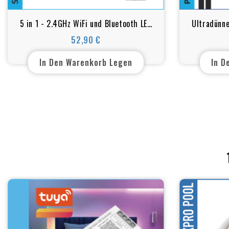
5 in 1 - 2.4GHz WiFi und Bluetooth LED
Ultradünn
Controller Steuersystem für
35W 
52,90 €
Preis
Schwimmbadbeleuchtung RGB - RGB+W
+ Fernsteuerung
In Den Warenkorb Legen
In D