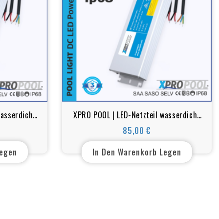
wasserdicht
XPRO POOL | LED-Netzteil wasserdicht
 400w
Super Slim IP68 12v 300w
85,00 €
Preis
Legen
In Den Warenkorb Legen