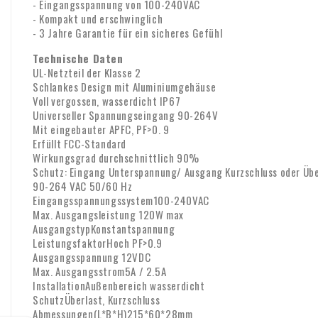
- Eingangsspannung von 100-240VAC
- Kompakt und erschwinglich
- 3 Jahre Garantie für ein sicheres Gefühl
Technische Daten
UL-Netzteil der Klasse 2
Schlankes Design mit Aluminiumgehäuse
Voll vergossen, wasserdicht IP67
Universeller Spannungseingang 90-264V
Mit eingebauter APFC, PF>0. 9
Erfüllt FCC-Standard
Wirkungsgrad durchschnittlich 90%
Schutz: Eingang Unterspannung/ Ausgang Kurzschluss oder Üb
90-264 VAC 50/60 Hz
Eingangsspannungssystem100-240VAC
Max. Ausgangsleistung 120W max
AusgangstypKonstantspannung
LeistungsfaktorHoch PF>0.9
Ausgangsspannung 12VDC
Max. Ausgangsstrom5A / 2.5A
InstallationAußenbereich wasserdicht
SchutzÜberlast, Kurzschluss
Abmessungen(L*B*H)215*60*28mm