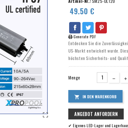
Artikel-Nr.:
SM25-UL120
49.50 €
Generate PDF
Entdecken Sie die Zuverlässigkei
US-Markt entwickelt wurde. Dieses
höchsten Sicherheits- und Qualit
Netzteil eine stabile und konsi
verleiht. Mit einem Eingangsspa
Menge
für eine Vielzahl von Anwendung
erschwinglich und passt perfekt 
genießen Sie eine beruhigende 3-
IN DEN WARENKORB

können.
ANGEBOT ANFORDERN

✔ Eigenes LED-Lager und Lagerhau