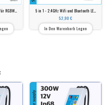
l für RGBW
5 in 1 - 2.4GHz WiFi und Bluetooth LED
Controller Steuersystem für
52,90 €
Preis
Schwimmbadbeleuchtung RGB - RGB+W
+ Fernsteuerung
Legen
In Den Warenkorb Legen
: