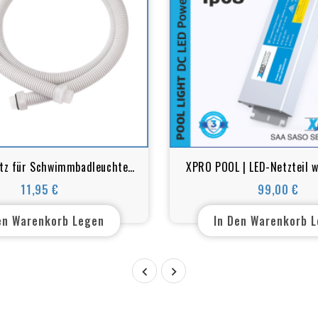
tz für Schwimmbadleuchte
XPRO POOL | LED-Netzteil 
3/4“ (1.5 Meter)
Super Slim IP68 12v
11,95 €
99,00 €
Preis
Preis
en Warenkorb Legen
In Den Warenkorb 

