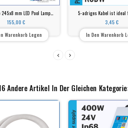
e 245x8 mm LED Pool Lampe
5-adriges Kabel ist idea
316L | WHITE - RGB+W
geeignet
155,00 €
3,45 €
Preis
Preis
en Warenkorb Legen
In Den Warenkorb 


16 Andere Artikel In Der Gleichen Kategorie