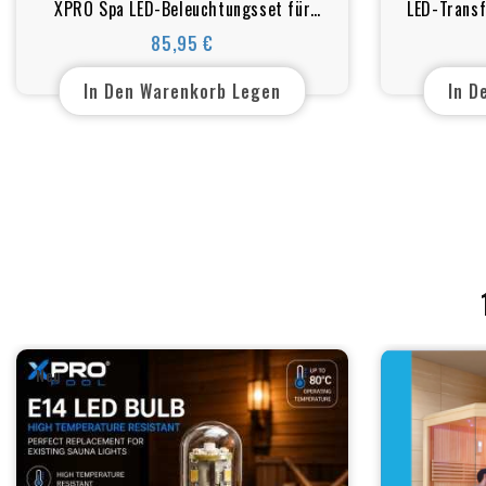
XPRO Spa LED-Beleuchtungsset für
LED-Transf
Whirlpool | Whirlwanne | Spa | RGB
S
85,95 €
Preis
In Den Warenkorb Legen
In D
Neu