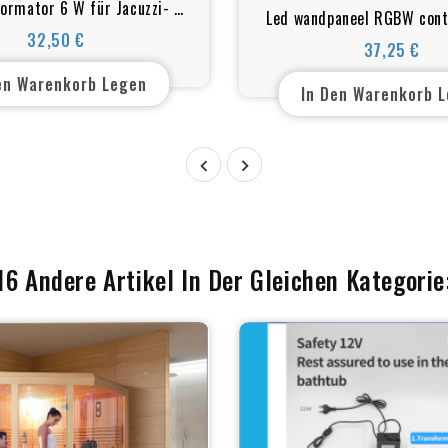
ormator 6 W für Jacuzzi- &
Led wandpaneel RGBW cont
auna-Beleuchtung
32,50 €
meest geavanceerde
37,25 €
Preis
Preis
en Warenkorb Legen
In Den Warenkorb 


16 Andere Artikel In Der Gleichen Kategorie