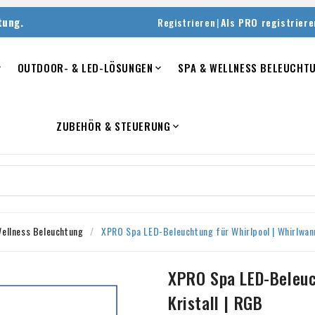
tung.
|
Registrieren
Als PRO registriere
OUTDOOR- & LED-LÖSUNGEN
SPA & WELLNESS BELEUCHT


ZUBEHÖR & STEUERUNG

ellness Beleuchtung
XPRO Spa LED-Beleuchtung für Whirlpool | Whirlwanne
XPRO Spa LED-Beleuch
Kristall | RGB