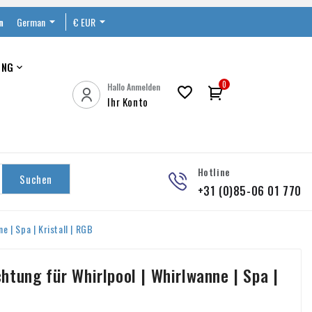
n
German

€ EUR

UNG

0
Hallo Anmelden

Ihr Konto
Hotline
Suchen
+31 (0)85-06 01 770
 | Spa | Kristall | RGB
tung für Whirlpool | Whirlwanne | Spa |