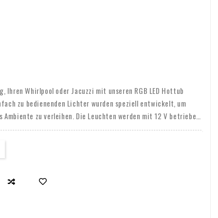
, Ihren Whirlpool oder Jacuzzi mit unseren RGB LED Hottub
nfach zu bedienenden Lichter wurden speziell entwickelt, um
 Ambiente zu verleihen. Die Leuchten werden mit 12 V betrieben
ieren. Dank des praktischen Verbindungssystems können Sie die
binden, egal wie viele Sie verwenden möchten.