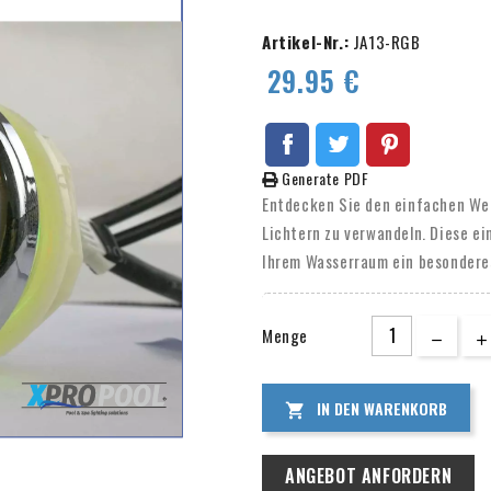
Artikel-Nr.:
JA13-RGB
29.95 €
Generate PDF
Entdecken Sie den einfachen Weg
Lichtern zu verwandeln. Diese ei
Ihrem Wasserraum ein besonderes
und lassen sich mühelos install
Lichter einfach miteinander ver
Menge
IN DEN WARENKORB

ANGEBOT ANFORDERN