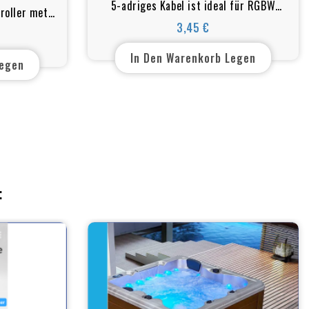
5-adriges Kabel ist ideal für RGBW
roller met
geeignet
3,45 €
 PWM
Preis
In Den Warenkorb Legen
Legen
: