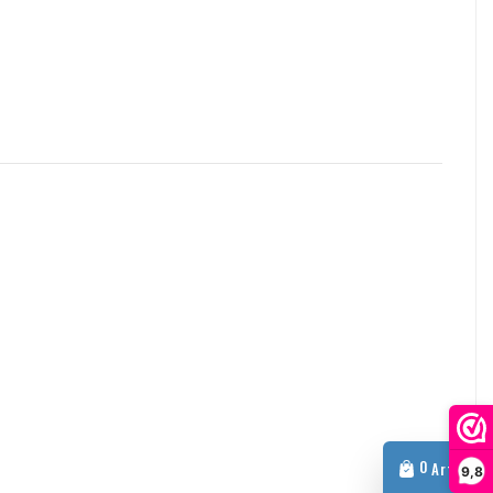
ür Geschäftskunden
schäftliche Zwecke? Dann ist eine Umsatzsteuerverlagerung
en wir keine Mehrwertsteuer auf der Rechnung. Ihre
mer wird automatisch überprüft. Funktioniert Ihre
mer nicht? Bitte kontaktieren Sie uns in diesem Fall.
anderen Themen können Sie sich jederzeit unverbindlich per E-
ool.com
0
Artikel
9,8