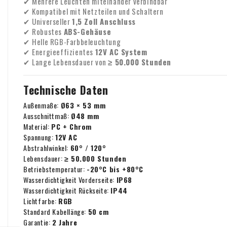
✔ Mehrere Leuchten miteinander verbindbar
✔ Kompatibel mit Netzteilen und Schaltern
✔ Universeller
1,5 Zoll Anschluss
✔ Robustes
ABS-Gehäuse
✔ Helle RGB-Farbbeleuchtung
✔ Energieeffizientes
12V AC System
✔ Lange Lebensdauer von
≥ 50.000 Stunden
Technische Daten
Außenmaße:
Ø63 × 53 mm
Ausschnittmaß:
Ø48 mm
Material:
PC + Chrom
Spannung:
12V AC
Abstrahlwinkel:
60° / 120°
Lebensdauer:
≥ 50.000 Stunden
Betriebstemperatur:
-20°C bis +80°C
Wasserdichtigkeit Vorderseite:
IP68
Wasserdichtigkeit Rückseite:
IP44
Lichtfarbe:
RGB
Standard Kabellänge:
50 cm
Garantie:
2 Jahre