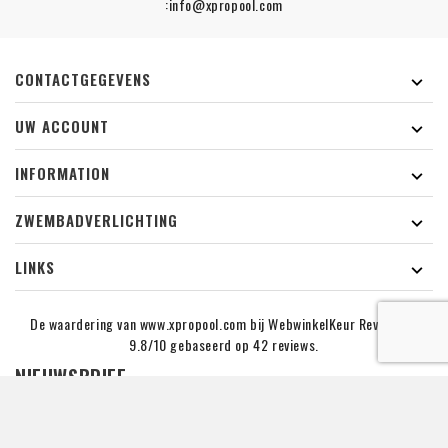
:info@xpropool.com
CONTACTGEGEVENS

UW ACCOUNT

INFORMATION

ZWEMBADVERLICHTING

LINKS

De waardering van www.xpropool.com bij
WebwinkelKeur Reviews
is
9.8/10 gebaseerd op 42 reviews.
NIEUWSBRIEF