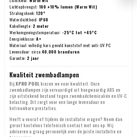
Lichtkleur:
Warm Wit
Lichtopbrengst:
180 ±10% lumen (Warm Wit)
Stralingshoek:
120°
Waterdichtheid:
IP68
Kabellengte:
2 meter
Werkomgevingstemperatuur:
-25°C tot +45°C
Energieklasse:
A+
Materiaal: volledig hars gevuld kunststof met anti-UV PC
Levensduur: circa
40.000 branduren
Garantie:
2 jaar
Kwaliteit zwembadlampen
Bij
XPRO POOL
kiezen we voor kwaliteit. Onze
zwembadlampen zijn vervaardigd uit hoogwaardig ABS en
zijn uitstekend bestand tegen zwembadchemicaliën en UV-C
belasting. Dit zorgt voor een lange levensduur en
betrouwbare prestaties.
Heeft u vooraf of tijdens de installatie vragen? Neem dan
gerust kosteloos telefonisch contact met ons op. Wij
adviseren u graag persoonlijk over de juiste installatie en