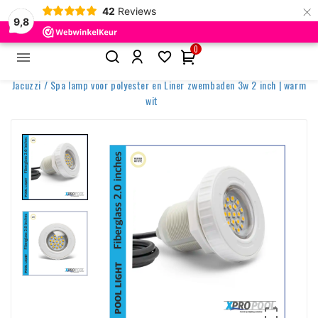
×
42
Reviews
9,8
0


Home
Zwembadverlichting
Nicheloze Zwembadlampen
Jacuzzi / Spa lamp voor polyester en Liner zwembaden 3w 2 inch | warm
wit
