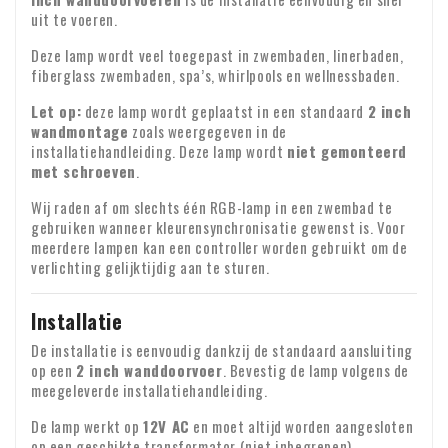
plaats op de eerstvolgende werkdag tussen 9:00 en 18:00
uit te voeren.
uur. Helaas kunnen wij het exacte moment van aflevering
h. voor audio- en video-opnamen en computersoftware
Controle bij ontvangst
Deze lamp wordt veel toegepast in zwembaden, linerbaden,
niet garanderen.
waarvan de consument de verzegeling heeft verbroken.
fiberglass zwembaden, spa’s, whirlpools en wellnessbaden.
Controleer direct na ontvangst de inhoud van uw pakket.
Garantie : Op al onze producten geven wij twee jaar garantie
Ontbreken er onderdelen of zijn producten beschadigd
Let op:
deze lamp wordt geplaatst in een standaard
2 inch
wandmontage
zoals weergegeven in de
aangekomen? Stuur ons dan meteen een e-mail met uw
Identiteit ondernemen
installatiehandleiding. Deze lamp wordt
niet gemonteerd
bestelnummer en eventuele foto's van de schade.
BTW-verlegging voor zakelijke klanten
met schroeven
.
Bestelt u vanuit Europa voor zakelijke doeleinden? Dan is
Wij raden af om slechts één RGB-lamp in een zwembad te
gebruiken wanneer kleurensynchronisatie gewenst is. Voor
het mogelijk om de BTW te verleggen. In dat geval rekenen
meerdere lampen kan een controller worden gebruikt om de
wij geen BTW over de factuur. Uw BTW-nummer wordt
verlichting gelijktijdig aan te sturen.
automatisch gecontroleerd. Werkt uw BTW-nummer niet?
Voor vragen over verzending of andere zaken kunt u altijd
Neem dan even contact met ons op.
Installatie
vrijblijvend contact opnemen via e-mail:
info@xpropool.com
De installatie is eenvoudig dankzij de standaard aansluiting
op een
2 inch wanddoorvoer
. Bevestig de lamp volgens de
meegeleverde installatiehandleiding.
De lamp werkt op
12V AC
en moet altijd worden aangesloten
op een geschikte transformator (niet inbegrepen).