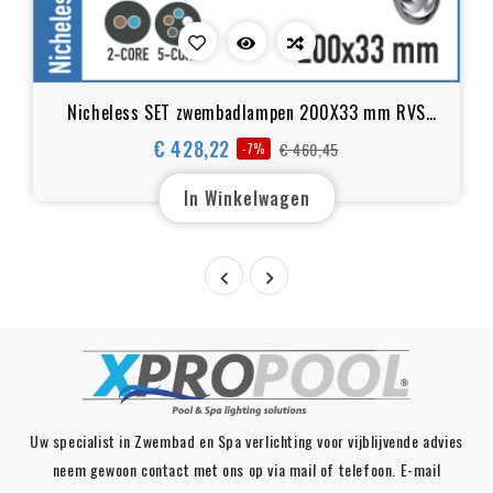
Nicheless SET zwembadlampen 200X33 mm RVS
|RGB+W 18W | 1.5 inches
€ 428,22
€ 460,45
-7%
Normale
Prijs
prijs
In Winkelwagen


Uw specialist in Zwembad en Spa verlichting voor vijblijvende advies
neem gewoon contact met ons op via mail of telefoon. E-mail