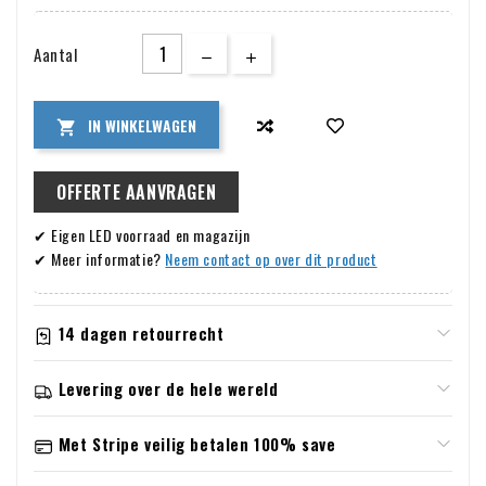
Aantal
IN WINKELWAGEN

OFFERTE AANVRAGEN
✔ Eigen LED voorraad en magazijn
✔ Meer informatie?
Neem contact op over dit product
14 dagen retourrecht
Informatie rondom garantie & retour
Levering over de hele wereld
Retourneren
Verzending en retourzendingen
U heeft het recht uw bestelling tot 14 dagen na ontvangst
Met Stripe veilig betalen 100% save
zonder opgave van reden te annuleren. U heeft na
Wij doen ons uiterste best om uw bestelling zo snel mogelijk
Betaalmethodes