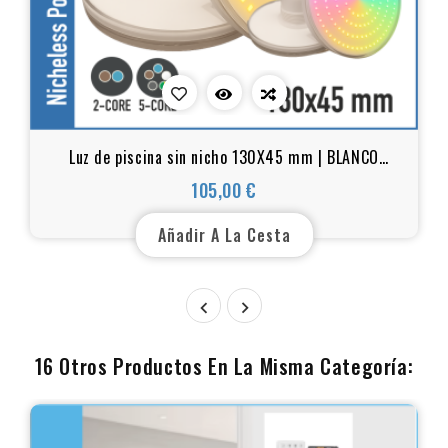
Luz de piscina sin nicho 130X45 mm | BLANCO
CÁLIDO / RGB+W 15W | 1,5 pulgadas
105,00 €
Precio
Añadir A La Cesta


16 Otros Productos En La Misma Categoría: