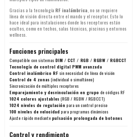
podemos garantizar la hora exacta de la entrega.
cuyo precinto haya sido roto por el consumidor.
Compruebe el contenido de su paquete inmediatamente
Gracias a la tecnología
RF inalámbrica
, no se requiere
Garantía: todos nuestros productos tienen una garantía de
después de recibirlo. ¿Falta algún artículo o han llegado
línea de visión directa entre el mando y el receptor. Esto lo
dos años
productos dañados? Envíenos inmediatamente un correo
hace ideal para instalaciones donde los receptores están
ocultos, como en techos, salas técnicas, piscinas y entornos
electrónico con su número de pedido y, si es posible, fotos
Transferencia del IVA para clientes
Identidad empresarial
wellness.
de los daños.
empresariales
Funciones principales
¿Realiza un pedido desde Europa con fines comerciales? En
ese caso, es posible transferir el IVA. En ese caso, no le
Compatible con sistemas
DIM / CCT / RGB / RGBW / RGBCCT
cobraremos el IVA en la factura. Su número de IVA se
Tecnología de control digital PWM avanzada
Control inalámbrico RF
sin necesidad de línea de visión
comprobará automáticamente. ¿Su número de IVA no
Si tiene alguna pregunta sobre el envío u otros asuntos, no
Control de 4 zonas
(individual o simultáneo)
funciona? Póngase en contacto con nosotros.
Sincronización de múltiples receptores
dude en ponerse en contacto con nosotros por correo
Emparejamiento y desvinculación en grupo
de códigos RF
electrónico:
info@xpropool.com
1024 colores ajustables
(RGB / RGBW / RGBCCT)
1024 niveles de regulación
para un control preciso
100 niveles de velocidad
para programas dinámicos
Ajuste rápido mediante
pulsación prolongada de botones
Control y rendimiento