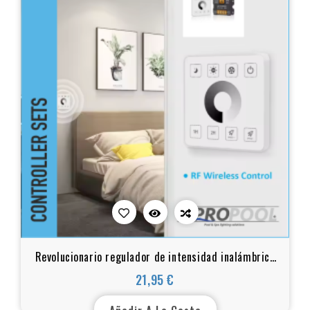
Revolucionario regulador de intensidad inalámbrico
RF: diseño elegante, control total monocolor
21,95 €
Precio