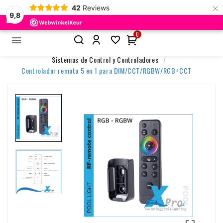
×
42
Reviews
9,8
0


Inicio
Accesorios y Control
Sistemas de Control y Controladores
Controlador remoto 5 en 1 para DIM/CCT/RGBW/RGB+CCT