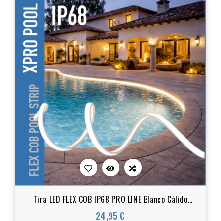
Tira LED FLEX COB IP68 PRO LINE Blanco Cálido
3000K | 10x5mm y 14x6mm | Fabricación a medida
24,95 €
Precio