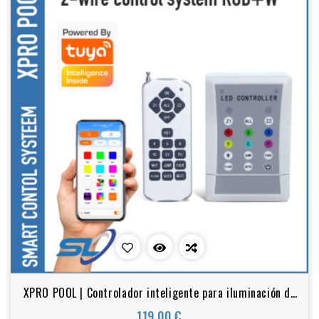
XPRO POOL | Controlador inteligente para iluminación de
piscinas (Smart) Sistema de 2 cables
119,00 €