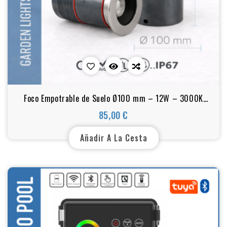
Foco Empotrable de Suelo Ø100 mm – 12W – 3000K
Blanco Cálido – IP67 – AC100-240V
85,00 €
Precio
Añadir A La Cesta