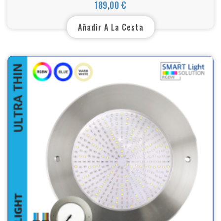
Inoxidable 316L | Ø260 mm | XPRO POOL
189,00 €
Precio
Añadir A La Cesta