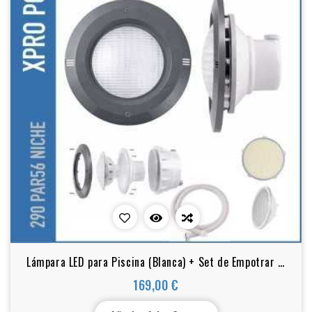
Lámpara LED para Piscina (Blanca) + Set de Empotrar –
Antracita – PAR56 – Set Completo
169,00 €
Precio