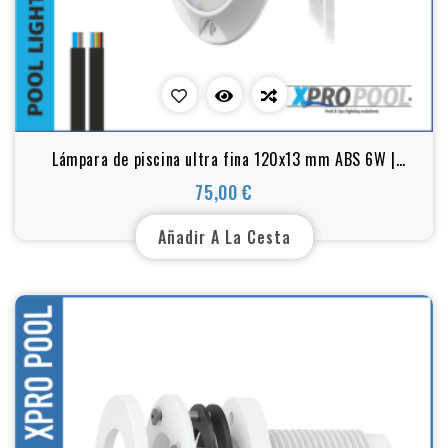
Lámpara de piscina ultra fina 120x13 mm ABS 6W |
Blanco cálido - RGB
75,00 €
Precio
Añadir A La Cesta