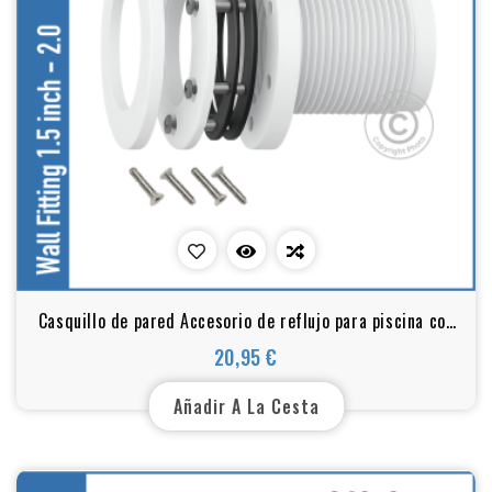
Casquillo de pared Accesorio de reflujo para piscina con
revestimiento de vinilo
20,95 €
Precio
Añadir A La Cesta