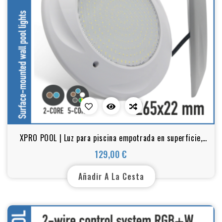
XPRO POOL | Luz para piscina empotrada en superficie,
ultrafina, 265 x 22 mm
129,00 €
Precio
Añadir A La Cesta