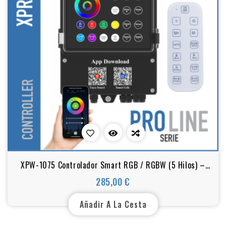
XPW-1075 Controlador Smart RGB / RGBW (5 Hilos) –
Con Fuente de Alimentación Integrada
285,00 €
Precio
Añadir A La Cesta