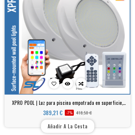
XPRO POOL | Luz para piscina empotrada en superficie,
ultrafina, 200x22 mm SET
389,21 €
418,50 €
-7%
Precio
Precio
base
Añadir A La Cesta