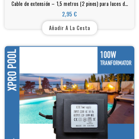
Cable de extensión – 1,5 metros (2 pines) para luces de
jacuzzi, spa y bañera de hidromasaje
2,95 €
Precio
Añadir A La Cesta