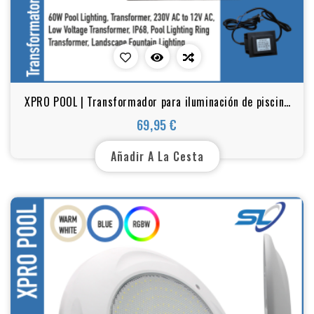
XPRO POOL | Transformador para iluminación de piscina
100 W, 12 V CA
69,95 €
Precio
Añadir A La Cesta