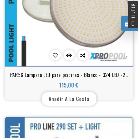
FILTER
0
PAR56 Lámpara LED para piscinas - Blanco - 324 LED -25
vatios
115,00 €
Precio
Añadir A La Cesta