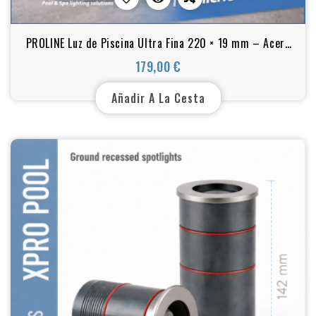
PROLINE Luz de Piscina Ultra Fina 220 × 19 mm – Acero
Inoxidable 316L – Sin Nicho – 18W / 25W / 35W
179,00 €
Precio
Añadir A La Cesta