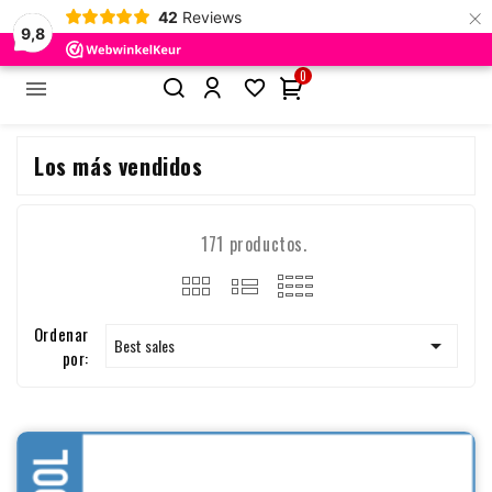
×
42
Reviews
9,8
0


Inicio
Los más vendidos
Los más vendidos
171 productos.
Ordenar

Best sales
por: