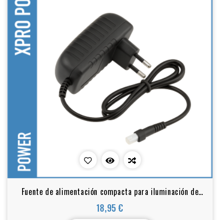
Fuente de alimentación compacta para iluminación de
jacuzzi y spa – 12V AC
18,95 €
Precio