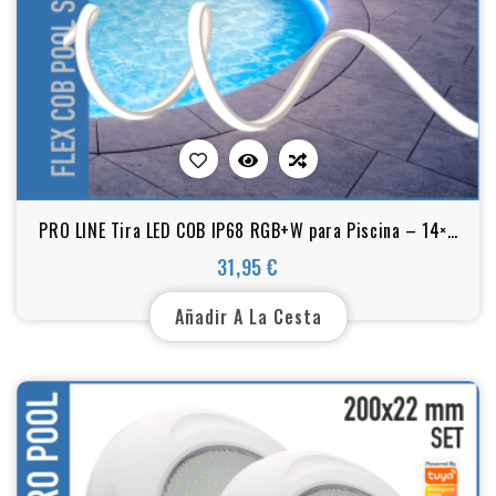
PRO LINE Tira LED COB IP68 RGB+W para Piscina – 14×6
mm – 24V – 18W/m – A medida o en rollo
31,95 €
Precio
Añadir A La Cesta