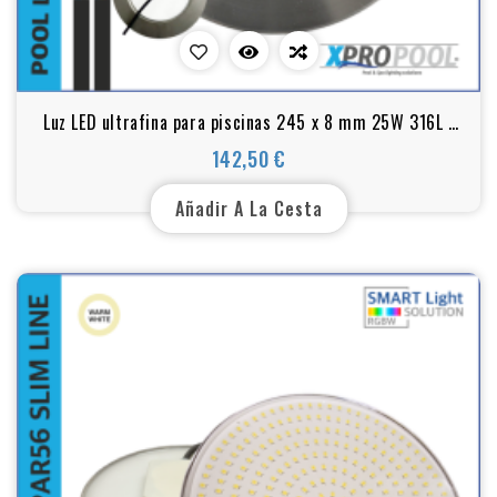
Luz LED ultrafina para piscinas 245 x 8 mm 25W 316L |
BLANCO - RGB+W
142,50 €
Precio
Añadir A La Cesta