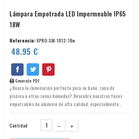
Lámpara Empotrada LED Impermeable IP65
18W
Referencia:
XPRO-SM-1012-18w
48.95 €
Generate PDF
¿Busca la iluminación perfecta para su baño, zona de
piscina u otras zonas húmedas? Descubra nuestros focos
empotrables de aluminio de alta calidad, especialmente
diseñados para iluminar cualquier habitación de forma
segura y atractiva. Estos focos empotrables no sólo están
Cantidad
fabricados en aluminio duradero, sino que también ofrecen
una gran potencia luminosa y son resistentes al agua (IP65),