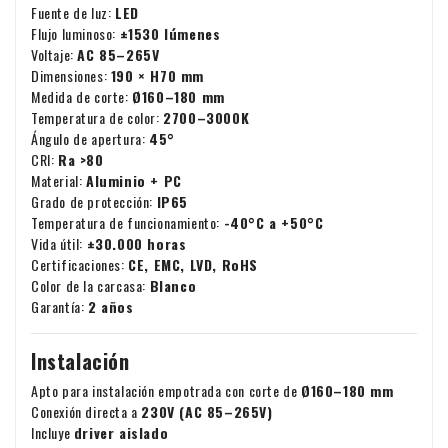
Fuente de luz:
LED
Flujo luminoso:
±1530 lúmenes
Voltaje:
AC 85–265V
Dimensiones:
190 × H70 mm
Medida de corte:
Ø160–180 mm
Temperatura de color:
2700–3000K
Ángulo de apertura:
45°
CRI:
Ra >80
Material:
Aluminio + PC
Grado de protección:
IP65
Temperatura de funcionamiento:
-40°C a +50°C
Vida útil:
±30.000 horas
Certificaciones:
CE, EMC, LVD, RoHS
Color de la carcasa:
Blanco
Garantía:
2 años
Instalación
Apto para instalación empotrada con corte de
Ø160–180 mm
Conexión directa a
230V (AC 85–265V)
Incluye
driver aislado