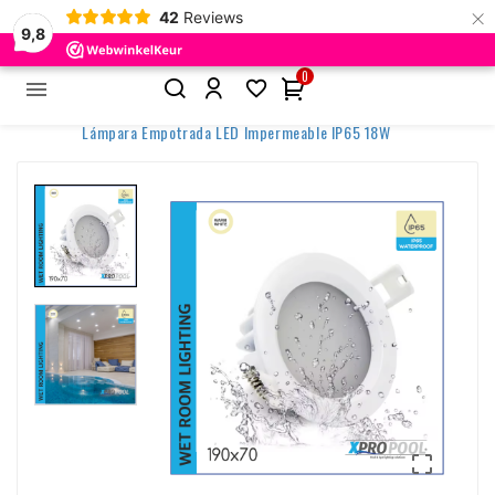
×
42
Reviews
9,8
0


Inicio
Outdoor y LED
Iluminación de la zona de la piscina
Lámpara Empotrada LED Impermeable IP65 18W
