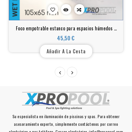
Foco empotrable estanco para espacios húmedos -
Blanco cálido, IP65, 105xH65mm,18w
45,50 €
Precio
Añadir A La Cesta


Su especialista en iluminación de piscinas y spas. Para obtener
asesoramiento experto, simplemente contáctenos por correo
electrónico o por teléfono. Correo electrónico :info@xpropool.com