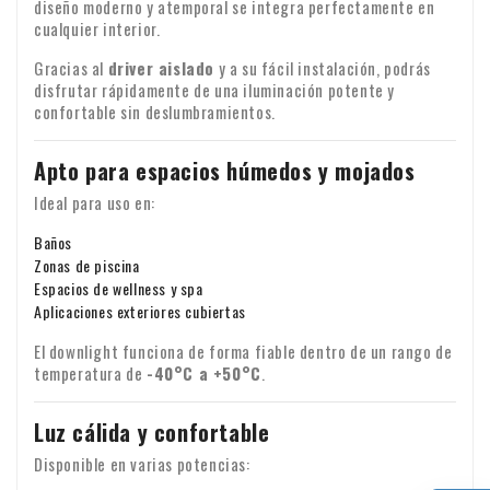
diseño moderno y atemporal se integra perfectamente en
Garantía: todos nuestros productos tienen una garantía de
después de recibirlo. ¿Falta algún artículo o han llegado
cualquier interior.
dos años
productos dañados? Envíenos inmediatamente un correo
Gracias al
driver aislado
y a su fácil instalación, podrás
electrónico con su número de pedido y, si es posible, fotos
Transferencia del IVA para clientes
Identidad empresarial
disfrutar rápidamente de una iluminación potente y
de los daños.
empresariales
confortable sin deslumbramientos.
¿Realiza un pedido desde Europa con fines comerciales? En
Apto para espacios húmedos y mojados
ese caso, es posible transferir el IVA. En ese caso, no le
Ideal para uso en:
cobraremos el IVA en la factura. Su número de IVA se
comprobará automáticamente. ¿Su número de IVA no
Baños
Si tiene alguna pregunta sobre el envío u otros asuntos, no
funciona? Póngase en contacto con nosotros.
Zonas de piscina
dude en ponerse en contacto con nosotros por correo
Espacios de wellness y spa
electrónico:
info@xpropool.com
Aplicaciones exteriores cubiertas
El downlight funciona de forma fiable dentro de un rango de
temperatura de
-40°C a +50°C
.
Luz cálida y confortable
Disponible en varias potencias: