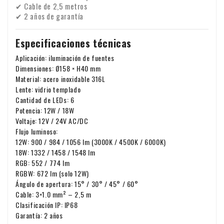
✔ Cable de 2,5 metros
✔ 2 años de garantía
Especificaciones técnicas
Aplicación: iluminación de fuentes
Dimensiones: Ø158 × H40 mm
Material: acero inoxidable 316L
Lente: vidrio templado
Cantidad de LEDs: 6
Potencia: 12W / 18W
Voltaje: 12V / 24V AC/DC
Flujo luminoso:
12W: 900 / 984 / 1056 lm (3000K / 4500K / 6000K)
18W: 1332 / 1458 / 1548 lm
RGB: 552 / 774 lm
RGBW: 672 lm (solo 12W)
Ángulo de apertura: 15° / 30° / 45° / 60°
Cable: 3×1.0 mm² – 2,5 m
Clasificación IP: IP68
Garantía: 2 años