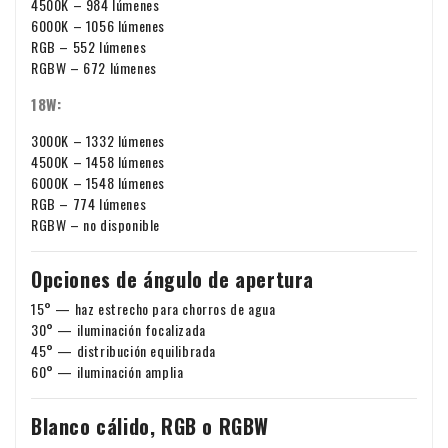
¿Realiza un pedido desde Europa con fines comerciales? En
4500K – 984 lúmenes
6000K – 1056 lúmenes
ese caso, es posible transferir el IVA. En ese caso, no le
RGB – 552 lúmenes
cobraremos el IVA en la factura. Su número de IVA se
RGBW – 672 lúmenes
comprobará automáticamente. ¿Su número de IVA no
Si tiene alguna pregunta sobre el envío u otros asuntos, no
18W:
funciona? Póngase en contacto con nosotros.
dude en ponerse en contacto con nosotros por correo
3000K – 1332 lúmenes
electrónico:
info@xpropool.com
4500K – 1458 lúmenes
6000K – 1548 lúmenes
RGB – 774 lúmenes
RGBW – no disponible
Opciones de ángulo de apertura
15° — haz estrecho para chorros de agua
30° — iluminación focalizada
45° — distribución equilibrada
60° — iluminación amplia
Blanco cálido, RGB o RGBW