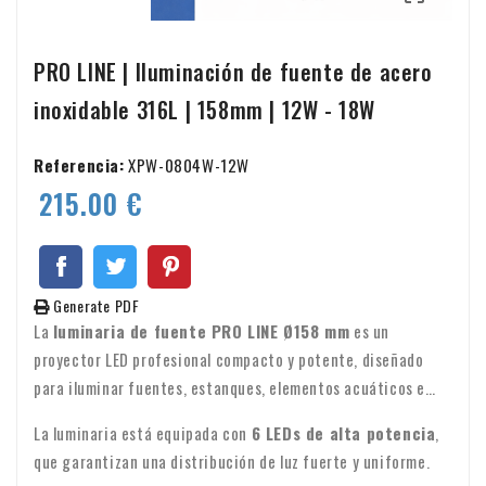
PRO LINE | Iluminación de fuente de acero
inoxidable 316L | 158mm | 12W - 18W
Referencia:
XPW-0804W-12W
215.00 €
Generate PDF
La
luminaria de fuente PRO LINE Ø158 mm
es un
proyector LED profesional compacto y potente, diseñado
para iluminar fuentes, estanques, elementos acuáticos e
instalaciones arquitectónicas con agua. Gracias a su
La luminaria está equipada con
6 LEDs de alta potencia
,
robusta
carcasa de acero inoxidable 316L
y su diseño de
que garantizan una distribución de luz fuerte y uniforme.
perfil bajo, esta lámpara es ideal para instalaciones