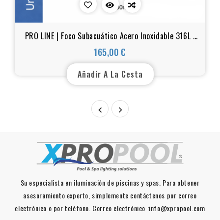
PRO LINE | Foco Subacuático Acero Inoxidable 316L |
180 mm | 12W - 18W - 25W
165,00 €
Precio
Añadir A La Cesta


Su especialista en iluminación de piscinas y spas. Para obtener
asesoramiento experto, simplemente contáctenos por correo
electrónico o por teléfono. Correo electrónico :info@xpropool.com