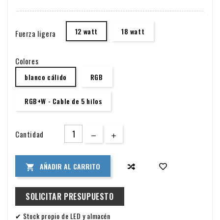
empotradas.
12 watt
18 watt
Fuerza ligera
Colores
blanco cálido
RGB
RGB+W - Cable de 5 hilos
Cantidad
AÑADIR AL CARRITO

SOLICITAR PRESUPUESTO
✔ Stock propio de LED y almacén