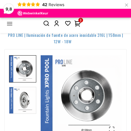
×
42
Reviews
9,8
0


Inicio
Outdoor y LED
Luces acuáticas
PRO LINE | Iluminación de fuente de acero inoxidable 316L | 158mm |
12W - 18W
