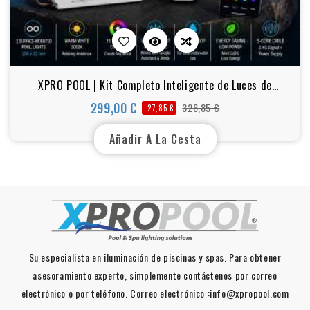
XPRO POOL | Kit Completo Inteligente de Luces de
Piscina de Superficie RGBW + Blanco Cálido | 2 × 220 ×
299,00 €
326,85 €
-27,85 €
Precio
Precio
22 mm
base
Añadir A La Cesta
Su especialista en iluminación de piscinas y spas. Para obtener
asesoramiento experto, simplemente contáctenos por correo
electrónico o por teléfono. Correo electrónico :info@xpropool.com