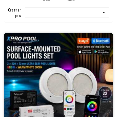
Ordenar

por:
New