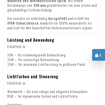
moderne und minimalistische Optik
. Mit einem
Erhalt. Fehlen Teile oder sind Produkte beschädigt
Durchmesser von
290 mm
gewährleistet sie eine starke und
angekommen? Dann senden Sie uns bitte umgehend eine E-
gleichmäßige Lichtverteilung.
Mail mit Ihrer Bestellnummer und gegebenenfalls Fotos der
Umsatzsteuerausweis für
Die Leuchte ist vollständig
harzgefüllt
und erfüllt die
Beschädigung.
IP68-Schutzklasse
, wodurch sie 100% wasserdicht ist
Geschäftskunden
und sich für den dauerhaften Unterwassereinsatz eignet.
Bestellen Sie aus Europa für geschäftliche Zwecke? Dann
ist eine Umsatzsteuerverlagerung möglich. In diesem Fall
Leistung und Anwendung
berechnen wir keine Mehrwertsteuer auf der Rechnung. Ihre
Erhältlich in:
Umsatzsteuer-Identifikationsnummer wird automatisch
Bei Fragen zum Versand oder zu anderen Themen können Sie
18W – für stimmungsvolle Beleuchtung
0
überprüft. Funktioniert Ihre Umsatzsteuer-
25W – für vielseitige Beleuchtung
sich jederzeit unverbindlich per E-Mail an uns wenden:
Identifikationsnummer nicht? Bitte kontaktieren Sie uns in
35W – für maximale Lichtleistung in größeren Pools
info@xpropool.com
diesem Fall.
Lichtfarben und Steuerung
Erhältlich in:
Warmweiß – für eine ruhige und elegante Atmosphäre
RGB – für dynamische Farben und Lichteffekte
Anschluss: