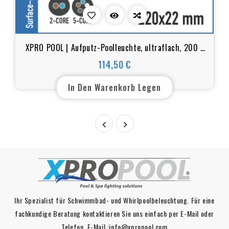
XPRO POOL | Aufputz-Poolleuchte, ultraflach, 200 x
22 mm
114,50 €
Preis
In Den Warenkorb Legen


Ihr Spezialist für Schwimmbad- und Whirlpoolbeleuchtung. Für eine
fachkundige Beratung kontaktieren Sie uns einfach per E-Mail oder
Telefon. E-Mail :info@xpropool.com