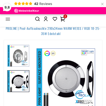
×
42
Reviews
9,8
0


Startseite
Poolbeleuchtung
Anbaulampen
PROLINE | Pool-Aufbauleuchte 290x34mm WARM WEISS / RGB 18-25-
35W Edelstahl
