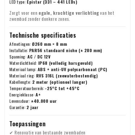
LED type:
Epistar (331 – 441 LEDs)
Zorgt voor een
egale, krachtige verlichting
van het
zwembad zonder donkere zones.
Technische specificaties
Afmetingen:
Ø260 mm × 8 mm
Installatie:
PAR56 standaard niche (± 280 mm)
Spanning:
AC / DC 12V
Waterdichtheid:
IP68 (volledig harsgevuld)
Materiaal lamp:
ABS + anti-UV polycarbonaat (PC)
Materiaal ring:
RVS 316L (zeewaterbestendig)
Kabellengte:
2 meter (optioneel langer)
Temperatuurbereik:
-25°C tot +45°C
Energieklasse:
A+
Levensduur:
±40.000 uur
Garantie:
2 jaar
Toepassingen
✔ Renovatie van bestaande zwembaden