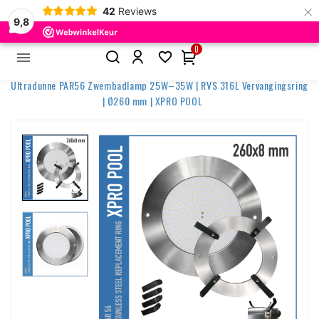
×
42
Reviews
9,8
0


Home
Zwembadverlichting
Ultradunne lampen
Ultradunne PAR56 Zwembadlamp 25W–35W | RVS 316L Vervangingsring
| Ø260 mm | XPRO POOL
