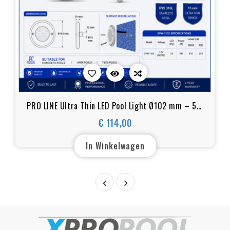
PRO LINE Ultra Thin LED Pool Light Ø102 mm – 5W
RVS 316L
€ 114,00
Prijs
In Winkelwagen

