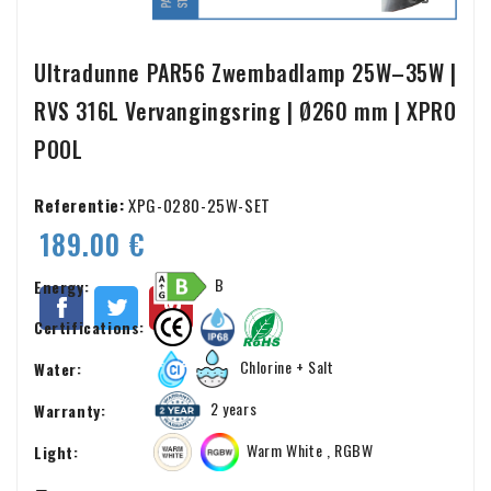
Ultradunne PAR56 Zwembadlamp 25W–35W |
RVS 316L Vervangingsring | Ø260 mm | XPRO
POOL
Referentie:
XPG-0280-25W-SET
189.00 €
B
Energy:
Certifications:
Chlorine + Salt
Water:
2 years
Warranty:
Warm White , RGBW
Light: