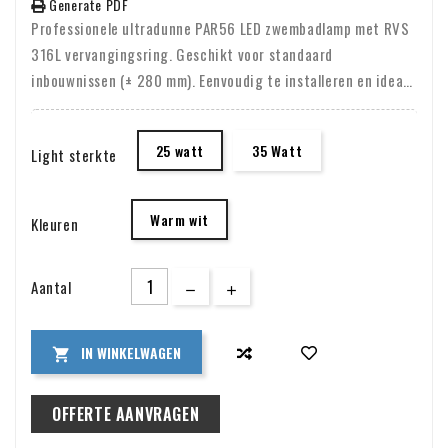
Generate PDF
Professionele ultradunne PAR56 LED zwembadlamp met RVS
316L vervangingsring. Geschikt voor standaard
inbouwnissen (± 280 mm). Eenvoudig te installeren en ideaal
voor renovatie van bestaande zwembaden.
25 watt
35 Watt
Light sterkte
Warm wit
Kleuren
Aantal
IN WINKELWAGEN

OFFERTE AANVRAGEN