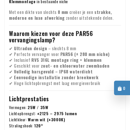
Klemmontage
in bestaande niche
het mogelijk om de BTW te verleggen. In dat geval rekenen
Met een dikte van slechts
8 mm
creëer je een
strakke,
wij geen BTW over de factuur. Uw BTW-nummer wordt
moderne en luxe afwerking
zonder uitstekende delen.
automatisch gecontroleerd. Werkt uw BTW-nummer niet?
Voor vragen over verzending of andere zaken kunt u altijd
Neem dan even contact met ons op.
Waarom kiezen voor deze PAR56
vrijblijvend contact opnemen via e-mail:
info@xpropool.com
vervangingslamp?
✔
Ultradun design
– slechts 8 mm
✔ Perfecte vervanger voor
PAR56 (± 280 mm niche)
✔ Inclusief
RVS 316L montage ring + klemmen
✔ Geschikt voor
zout- en chloorwater zwembaden
✔
Volledig harsgevuld – IP68 waterdicht
✔
Eenvoudige installatie zonder breekwerk
✔ Hoge lichtopbrengst met laag energieverbruik
0
Lichtprestaties
Vermogen:
25W / 35W
Lichtopbrengst:
±2125 – 2975 lumen
Lichtkleur:
Warm wit (±3000K)
Stralingshoek:
120°