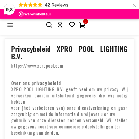
×
42
Reviews
Privacy Policy
9,8
0


Home
Privacy Policy
Privacybeleid XPRO POOL LIGHTING
B.V.
https://www.xpropool.com
Over ons privacybeleid
XPRO POOL LIGHTING B.V. geeft veel om uw privacy. Wij
verwerken daarom uitsluitend gegevens die wij nodig
hebben
voor (het verbeteren van) onze dienstverlening en gaan
zorgvuldig om met de informatie die wij over u en uw
gebruik van onze diensten hebben verzameld. Wij stellen
uw gegevens nooit voor commerciële doelstellingen ter
beschikking aan derden.