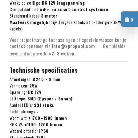
Werkt op
veilige DC 12V laagspanning
Compatibel met
WiFi- en smart control systemen
Standaard kabel:
3 meter
0
Maatwerk mogelijk
(bijv. langere kabels of 5-aderige RGBW
kabels)
Voor projectmatige toepassingen of speciale wensen kun je
contact opnemen via
info@xpropool.com
. Gemiddelde
levertijd maatwerk:
±2–3 weken
.
Technische specificaties
Afmetingen:
Ø245 × 8 mm
Vermogen:
25W
Spanning:
DC 12V
LED type:
SMD (Epsper / Sanan)
Aantal LED’s:
331 stuks
Lichtopbrengst:
Warm wit:
±1700–1900 lumen
RGB-W:
±1100–1200 lumen
Waterdichtheid:
IP68
Stralingshoek:
120°