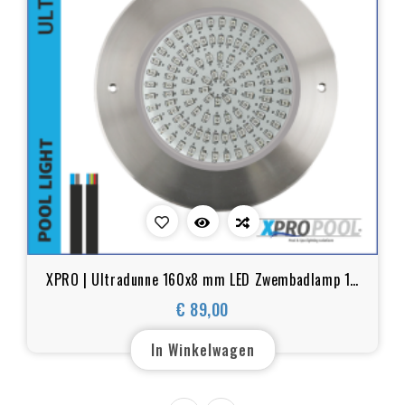
XPRO | Ultradunne 160x8 mm LED Zwembadlamp 10
watt | WIT - RGB+W | RVS
€ 89,00
Prijs
In Winkelwagen