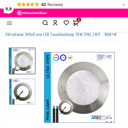
×
42
Reviews
9,8
0


Home
Zwembadverlichting
Ultradunne lampen
Ultradunne 245x8 mm LED Zwembadlamp 25W 316L | WIT - RGB+W
