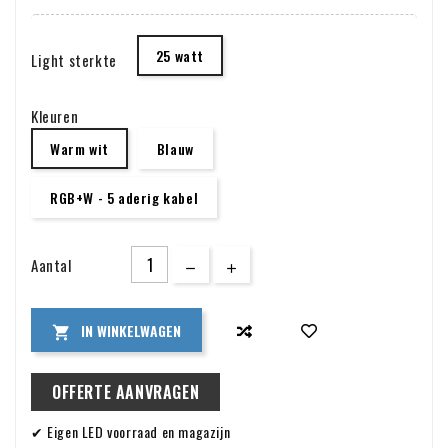
subtiele toevoeging aan elk zwembad. De lamp is gemaakt
van hoogwaardig roestvrijstaal 316 SS, wat garant staat
25 watt
Light sterkte
voor duurzaamheid en weerstand tegen corrosie.
Verkrijgbaar in zowel enkele kleuren als RGB en RGBW, kun je
de perfecte sfeer creëren voor elke gelegenheid.
Kleuren
Warm wit
Blauw
RGB+W - 5 aderig kabel
Aantal
IN WINKELWAGEN

OFFERTE AANVRAGEN
✔ Eigen LED voorraad en magazijn