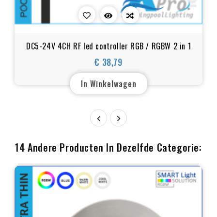
DC5-24V 4CH RF led controller RGB / RGBW 2 in 1
€ 38,79
Prijs
In Winkelwagen


14 Andere Producten In Dezelfde Categorie: