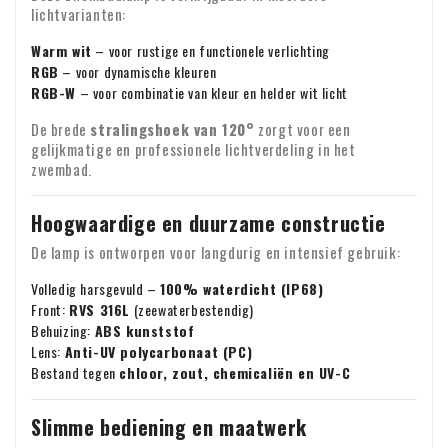
het mogelijk om de BTW te verleggen. In dat geval rekenen
lichtvarianten:
wij geen BTW over de factuur. Uw BTW-nummer wordt
Warm wit
– voor rustige en functionele verlichting
automatisch gecontroleerd. Werkt uw BTW-nummer niet?
Voor vragen over verzending of andere zaken kunt u altijd
RGB
– voor dynamische kleuren
Neem dan even contact met ons op.
RGB-W
– voor combinatie van kleur en helder wit licht
vrijblijvend contact opnemen via e-mail:
info@xpropool.com
De brede
stralingshoek van 120°
zorgt voor een
gelijkmatige en professionele lichtverdeling in het
zwembad.
Hoogwaardige en duurzame constructie
De lamp is ontworpen voor langdurig en intensief gebruik:
Volledig harsgevuld –
100% waterdicht (IP68)
Front:
RVS 316L
(zeewaterbestendig)
Behuizing:
ABS kunststof
Lens:
Anti-UV polycarbonaat (PC)
Bestand tegen
chloor, zout, chemicaliën en UV-C
Slimme bediening en maatwerk