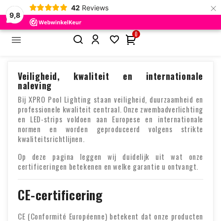
×
42
Reviews
Certificaten & Garantie – XPRO Pool Lighting
9,8
0


Home
Certificaten & Garantie – XPRO Pool Lighting
Veiligheid, kwaliteit en internationale
naleving
Bij XPRO Pool Lighting staan veiligheid, duurzaamheid en
professionele kwaliteit centraal. Onze zwembadverlichting
en LED-strips voldoen aan Europese en internationale
normen en worden geproduceerd volgens strikte
kwaliteitsrichtlijnen.
Op deze pagina leggen wij duidelijk uit wat onze
certificeringen betekenen en welke garantie u ontvangt.
CE-certificering
CE (Conformité Européenne) betekent dat onze producten