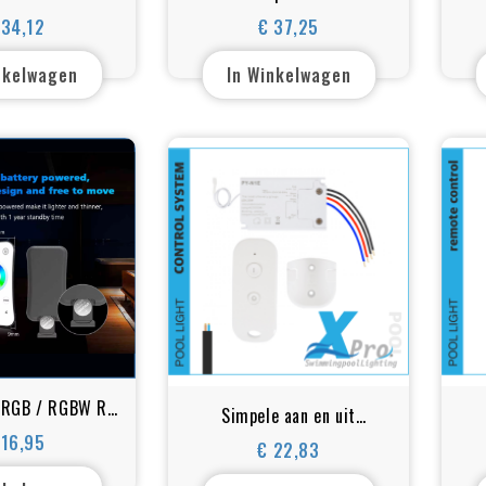
 geavanceerde
controller met meest
a
 34,12
€ 37,25
Prijs
Prijs
PWM
geavanceerde PWM
DI
nkelwagen
In Winkelwagen
 RGB / RGBW RF
Simpele aan en uit
diening – Touch
schakelaar + RF
 16,95
€ 22,83
Prijs
D Dimmer 12V
Prijs
afstandsbediening
ze Controller