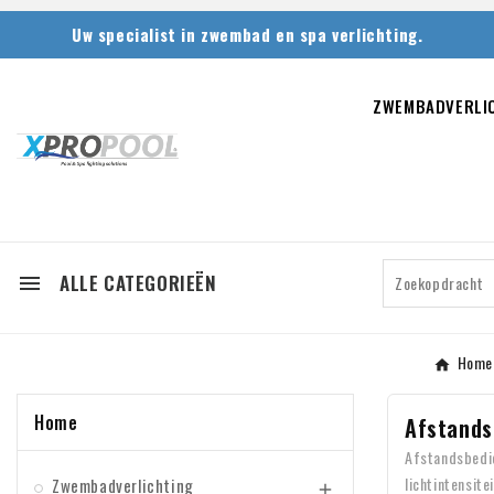
Uw specialist in zwembad en spa verlichting.
ZWEMBADVERLI
ALLE CATEGORIEËN

Home
Home
Afstands
Afstandsbedie
lichtintensit
Zwembadverlichting
