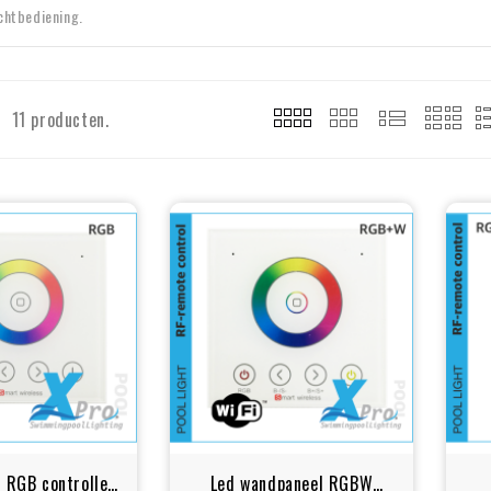
ichtbediening.
11 producten.
 RGB controller
Led wandpaneel RGBW