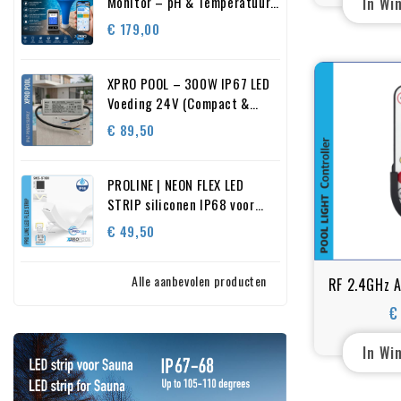
Monitor – pH & Temperatuur
In Wi
Meter – Solar + Lithium
Prijs
€ 179,00
Opladen – 2 in 1 Zwembad
Monitor
XPRO POOL – 300W IP67 LED
Voeding 24V (Compact &
Waterdicht)
Prijs
€ 89,50
PROLINE | NEON FLEX LED
STRIP siliconen IP68 voor
zwembad 16.5X16.5 MM op
Prijs
€ 49,50
maat gemaakt R
Alle aanbevolen producten
RF 2.4GHz A
voor D
€
Co
In Wi