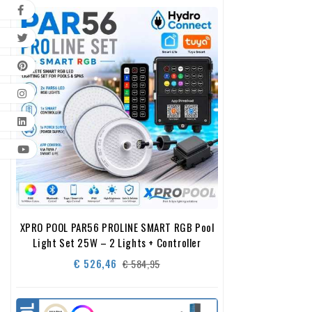
XPRO POOL PAR56 PROLINE SMART RGB Pool
Light Set 25W – 2 Lights + Controller
Normale
Prijs
€ 526,46
€ 584,95
prijs