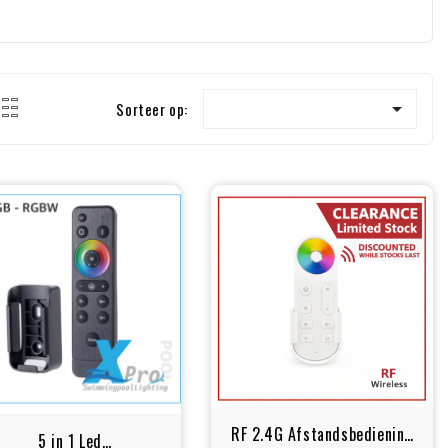

Sorteer op:
RF 2.4G Afstandsbediening
5 in 1 Led