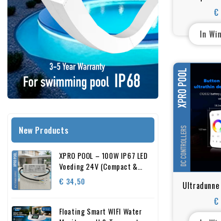
met meest
€
In Wi
New Products
XPRO POOL – 100W IP67 LED
Voeding 24V (Compact &
Waterdicht)
Prijs
€ 34,50
Ultradunne
Afstandsbe
€
Wheel LE
Floating Smart WIFI Water
Draadlo