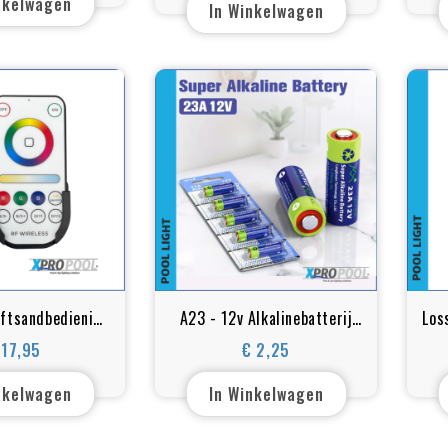
nkelwagen
In Winkelwagen
ftsandbediening
A23 - 12v Alkalinebatterij
Los
IM/RGB/RGBW
ultra super Premium
S
 17,95
€ 2,25
Prijs
Prijs
ntroller
nkelwagen
In Winkelwagen