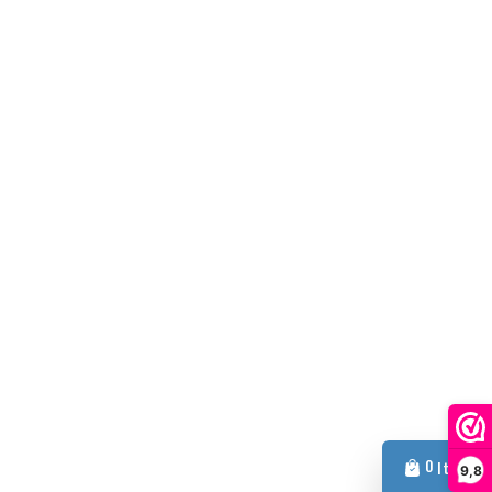
0
Item
9,8