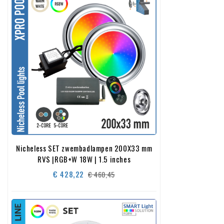
Nicheless SET zwembadlampen 200X33 mm
RVS |RGB+W 18W | 1.5 inches
Normale
Prijs
€ 428,22
€ 460,45
prijs