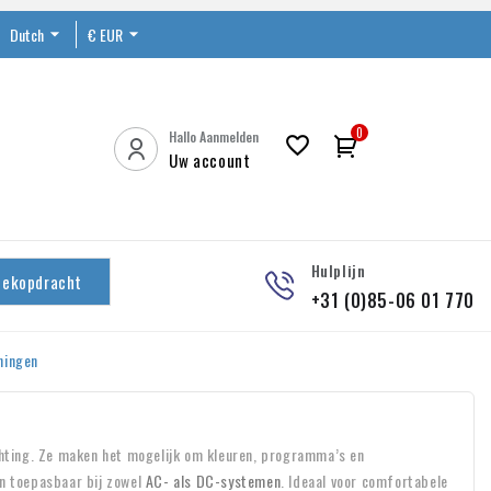
Dutch

€ EUR


0
Hallo Aanmelden

Uw account
Hulplijn
oekopdracht
+31 (0)85-06 01 770
ningen
hting. Ze maken het mogelijk om kleuren, programma’s en
en toepasbaar bij zowel
AC- als DC-systemen
. Ideaal voor comfortabele