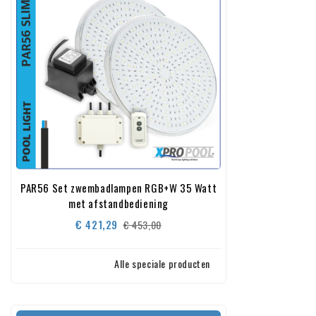
PAR56 Set zwembadlampen RGB+W 35 Watt
met afstandbediening
Normale
Prijs
€ 421,29
€ 453,00
prijs
Alle speciale producten