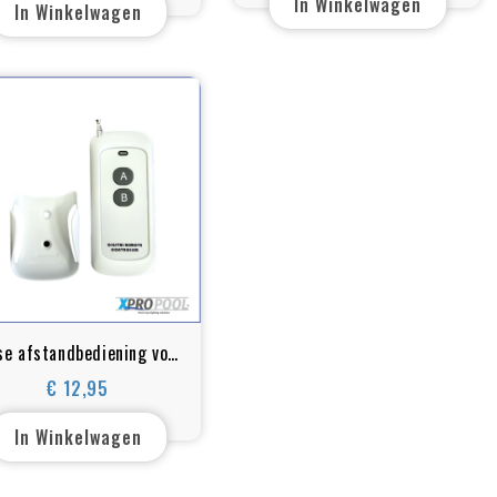
In Winkelwagen
In Winkelwagen
se afstandbediening voor
M20 controlesysteem 2
€ 12,95
Prijs
aderig
In Winkelwagen