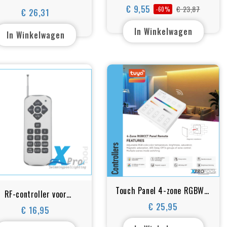
+. ( voor wifi 5 in 1 )
fstandsbediening voor
€ 9,55
€ 23,87
-60%
€ 26,31
Normale
Prijs
Prijs
M/CCT/RGB/RGBW/RGB+CCT
prijs
In Winkelwagen
Controller
In Winkelwagen
Touch Panel 4-zone RGBWW
RF-controller voor
afstandsbediening
Controlesysteem RGB
€ 25,95
€ 16,95
Prijs
wandpaneel op batterij
Prijs