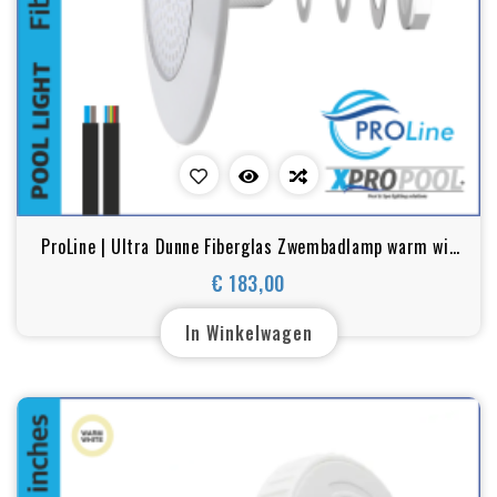
ProLine | Ultra Dunne Fiberglas Zwembadlamp warm wit
en RGB 18W/25W
€ 183,00
Prijs
In Winkelwagen