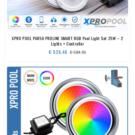
XPRO POOL PAR56 PROLINE SMART RGB Pool Light Set 25W – 2
Lights + Controller
Normale
Prijs
€ 526,46
€ 584,95
prijs