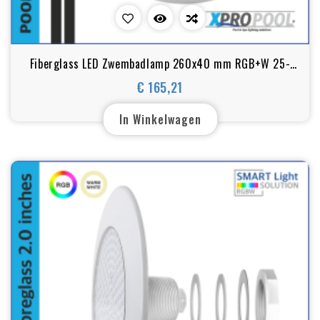
Fiberglass LED Zwembadlamp 260x40 mm RGB+W 25-
35-45W
€ 165,21
Prijs
In Winkelwagen