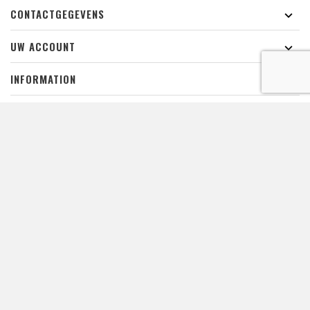
CONTACTGEGEVENS

UW ACCOUNT

INFORMATION

ZWEMBADVERLICHTING

LINKS

De waardering van www.xpropool.com bij
WebwinkelKeur Reviews
is
9.8/10 gebaseerd op 42 reviews.
NIEUWSBRIEF
U kunt zich op elk moment weer uitschrijven. Voor dat doel
kunt u onze contactgegevens vinden in de juridische