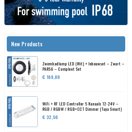
New Products
Zwembadlamp LED (Wit) + Inbouwset – Zwart –
PAR56 – Compleet Set
Prijs
€ 169,00
WiFi + RF LED Controller 5 Kanaals 12-24V –
RGB / RGBW / RGB+CCT Dimmer (Tuya Smart)
Prijs
€ 32,50