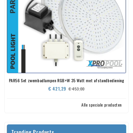
PAR56 Set zwembadlampen RGB+W 35 Watt met afstandbediening
Normale
Prijs
€ 421,29
€ 453,00
prijs
Alle speciale producten
Tranding Products