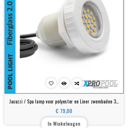
Jacuzzi / Spa lamp voor polyester en Liner zwembaden 3w
2 inch | warm wit
€ 79,00
Prijs
In Winkelwagen