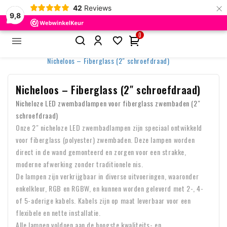
×
42
Reviews
9,8
0


Home
Zwembadverlichting
Nicheloze Zwembadlampen
Nicheloos – Fiberglass (2″ schroefdraad)
Nicheloos – Fiberglass (2″ schroefdraad)
Nicheloze LED zwembadlampen voor fiberglass zwembaden (2″
schroefdraad)
Onze 2″ nicheloze LED zwembadlampen zijn speciaal ontwikkeld
voor fiberglass (polyester) zwembaden. Deze lampen worden
direct in de wand gemonteerd en zorgen voor een strakke,
moderne afwerking zonder traditionele nis.
De lampen zijn verkrijgbaar in diverse uitvoeringen, waaronder
enkelkleur, RGB en RGBW, en kunnen worden geleverd met 2-, 4-
of 5-aderige kabels. Kabels zijn op maat leverbaar voor een
flexibele en nette installatie.
Alle lampen voldoen aan de hoogste kwaliteits- en