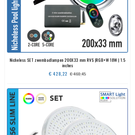
Nicheless SET zwembadlampen 200X33 mm RVS |RGB+W 18W | 1.5
inches
Normale
Prijs
€ 428,22
€ 460,45
prijs