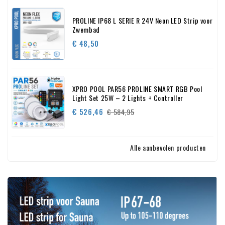
PROLINE IP68 L SERIE R 24V Neon LED Strip voor
Zwembad
Prijs
€ 48,50
XPRO POOL PAR56 PROLINE SMART RGB Pool
Light Set 25W – 2 Lights + Controller
Normale
Prijs
€ 526,46
€ 584,95
prijs
Alle aanbevolen producten