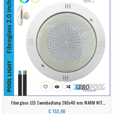
Fiberglass LED Zwembadlamp 260x40 mm WARM WIT
25-35W
€ 152,00
Prijs