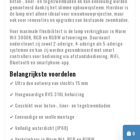
beton-, liner- en tegelzwembaden en kan eenvoudig worden
bestelnummer en eventuele foto's van de schade.
BTW-verlegging voor zakelijke klanten
gemonteerd dankzij het slimme opbouwsysteem. Hierdoor is
de lamp niet alleen ideaal voor nieuwbouwprojecten, maar
Bestelt u vanuit Europa voor zakelijke doeleinden? Dan is
ook voor renovaties en upgrades van bestaande zwembaden.
het mogelijk om de BTW te verleggen. In dat geval rekenen
Voor maximale flexibiliteit is de lamp verkrijgbaar in Warm
wij geen BTW over de factuur. Uw BTW-nummer wordt
Wit 3000K, RGB en RGBW uitvoeringen. Daarnaast
automatisch gecontroleerd. Werkt uw BTW-nummer niet?
ondersteunt zij zowel 2-aderige, 4-aderige als 5-aderige
Voor vragen over verzending of andere zaken kunt u altijd
systemen en kan zij worden gecombineerd met smart
Neem dan even contact met ons op.
vrijblijvend contact opnemen via e-mail:
info@xpropool.com
controllers voor bediening via afstandsbediening, WiFi,
Bluetooth en smartphone-app.
Belangrijkste voordelen
✔ Ultra dun ontwerp van slechts 15 mm
✔ Hoogwaardige RVS 316L behuizing
✔ Geschikt voor beton-, liner- en tegelzwembaden
✔ Eenvoudige en snelle montage
✔ Volledig waterdicht (IP68)
0
✔ Verkrijgbaar in Warm Wit, RGB en RGBW