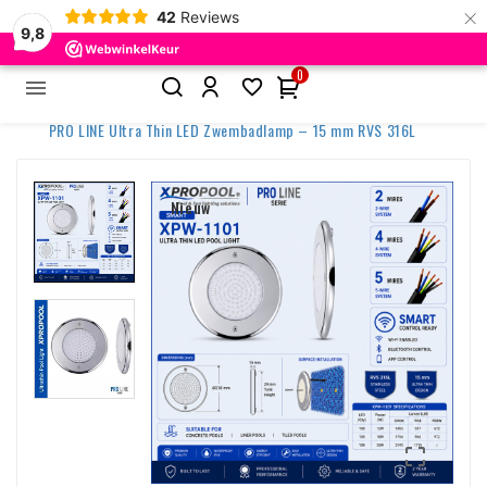
×
42
Reviews
9,8
0


Home
PRO LINE Ultra Thin LED Zwembadlamp – 15 mm RVS 316L
Nieuw
