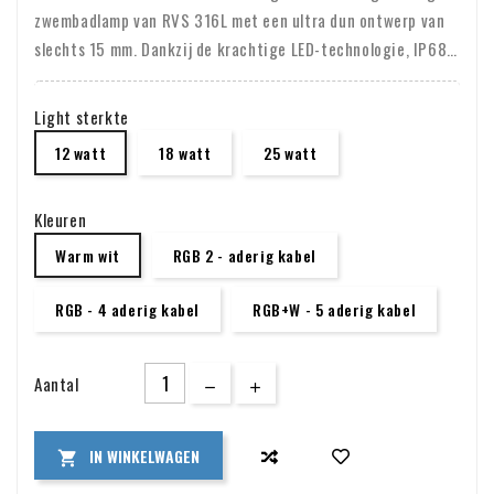
zwembadlamp van RVS 316L met een ultra dun ontwerp van
slechts 15 mm. Dankzij de krachtige LED-technologie, IP68-
waterdichtheid en eenvoudige opbouwmontage is deze lamp
geschikt voor zowel nieuwe als bestaande zwembaden.
Light sterkte
Verkrijgbaar in Warm Wit 3000K, RGB en RGBW uitvoeringen
12 watt
18 watt
25 watt
en compatibel met 2-, 4- en 5-aderige systemen. Ideaal voor
beton-, liner- en tegelzwembaden.
Kleuren
Warm wit
RGB 2 - aderig kabel
RGB - 4 aderig kabel
RGB+W - 5 aderig kabel
Aantal
IN WINKELWAGEN
