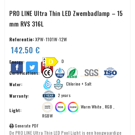
PRO LINE Ultra Thin LED Zwembadlamp – 15
mm RVS 316L
Referentie:
XPW-1101W-12W
142.50 €
D
Energy:
Certifications:
Chlorine + Salt
Water:
2 years
Warranty:
Warm White , RGB ,
Light:
RGBW
Generate PDF
De PRO LINE Ultra Thin LED Pool Light is een hoogwaardige