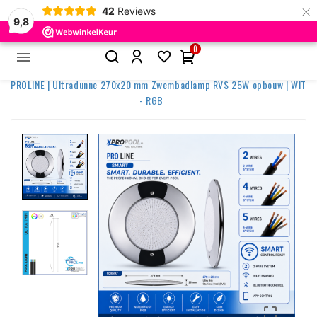
×
42
Reviews
9,8
0


Home
Zwembadverlichting
Ultradunne lampen
PROLINE | Ultradunne 270x20 mm Zwembadlamp RVS 25W opbouw | WIT
- RGB
