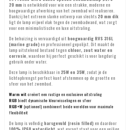
tarieven kunt u contact met ons opnemen via e-mail:
orde retour ontvangen is.
direct via de beveiligde SSL procedure van Mollie. Breng
20 mm
is ontwikkeld voor wie een strakke, moderne en
e. die snel kunnen bederven of verouderen;
info@xpropool.com
hoogwaardige afwerking van het zwembad wil realiseren.
geen wijzigingen aan in het betalingskenmerk; uw betaling
Zie hier onder alle betaalmogelijkheden
Dankzij het extreem slanke ontwerp van slechts
20 mm dik
Bezorging
kan dan zoek raken.
f. waarvan de prijs gebonden is aan schommelingen op de
ligt de lamp vrijwel vlak tegen de zwembadwand, wat zorgt
financiële markt waarop e dondernemer geen invloed heeft;
voor een minimalistische en luxe uitstraling.
De levering gebeurt via de postbode of pakketbezorging van
verschillende pakketdiensten. Meestal vindt de aflevering
De behuizing is vervaardigd uit
hoogwaardig RVS 316L
g. voor losse kranten en tijdschriften;
plaats op de eerstvolgende werkdag tussen 9:00 en 18:00
(marine grade)
en professioneel gepolijst. Dit maakt de
lamp uitstekend bestand tegen
chloor, zout water en
uur. Helaas kunnen wij het exacte moment van aflevering
h. voor audio- en video-opnamen en computersoftware
Controle bij ontvangst
corrosie
, waardoor hij perfect geschikt is voor langdurig
niet garanderen.
waarvan de consument de verzegeling heeft verbroken.
gebruik onder water.
Controleer direct na ontvangst de inhoud van uw pakket.
Garantie : Op al onze producten geven wij twee jaar garantie
Ontbreken er onderdelen of zijn producten beschadigd
Deze lamp is beschikbaar in
25W en 35W
, zodat je de
lichtopbrengst perfect kunt afstemmen op de grootte en
aangekomen? Stuur ons dan meteen een e-mail met uw
Identiteit ondernemen
sfeer van het zwembad.
bestelnummer en eventuele foto's van de schade.
BTW-verlegging voor zakelijke klanten
Warm wit
creëert een rustige en exclusieve uitstraling
Bestelt u vanuit Europa voor zakelijke doeleinden? Dan is
RGB
biedt dynamische kleurwisselingen en sfeer
RGB+W
(optioneel) combineert beide werelden voor maximale
het mogelijk om de BTW te verleggen. In dat geval rekenen
flexibiliteit
wij geen BTW over de factuur. Uw BTW-nummer wordt
automatisch gecontroleerd. Werkt uw BTW-nummer niet?
De lamp is volledig
harsgevuld (resin filled)
en daardoor
Voor vragen over verzending of andere zaken kunt u altijd
100% IP68 waterdicht
, wat garant staat voor een veilige