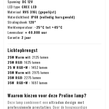
Spanning:
DC 12V
LED type:
CREE LED
Materiaal:
RVS 316L (gepolijst)
Waterdichtheid:
IP68 (volledig harsgevuld)
Stralingshoek:
120°
Werktemperatuur:
−25°C tot +45°C
Levensduur:
± 40.000 uur
Garantie:
2 jaar
Lichtopbrengst
25W Warm wit:
2125 lumen
25W RGB:
1625 lumen
25 W RGB+W :
1452 lumen
35W Warm wit:
2975 lumen
35W RGB:
2275 lumen
35W RGB+W :
1697 lumen
Waarom kiezen voor deze Proline lamp?
Deze lamp combineert een
ultradun design met
professionele prestaties
. Door de hoogwaardige