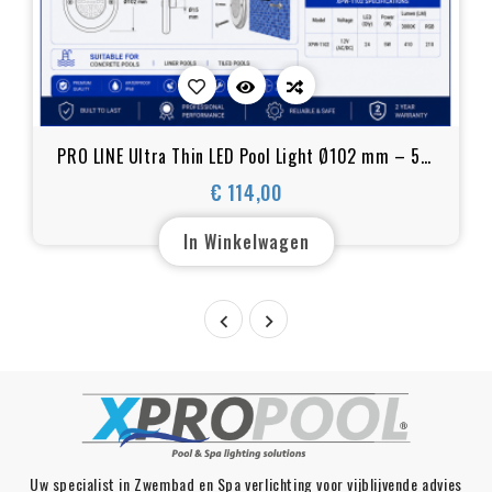
PRO LINE Ultra Thin LED Pool Light Ø102 mm – 5W
RVS 316L
€ 114,00
Prijs
In Winkelwagen


Uw specialist in Zwembad en Spa verlichting voor vijblijvende advies