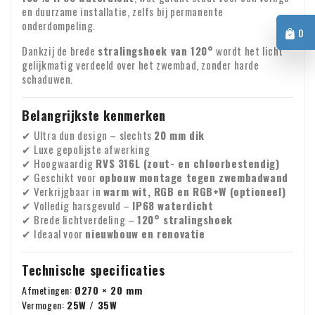
Neem dan even contact met ons op.
en duurzame installatie, zelfs bij permanente
vrijblijvend contact opnemen via e-mail:
info@xpropool.com
onderdompeling.
0
Dankzij de brede
stralingshoek van 120°
wordt het licht
gelijkmatig verdeeld over het zwembad, zonder harde
schaduwen.
Belangrijkste kenmerken
✔ Ultra dun design – slechts
20 mm dik
✔ Luxe gepolijste afwerking
✔ Hoogwaardig
RVS 316L (zout- en chloorbestendig)
✔ Geschikt voor
opbouw montage tegen zwembadwand
✔ Verkrijgbaar in
warm wit, RGB en RGB+W (optioneel)
✔ Volledig harsgevuld –
IP68 waterdicht
✔ Brede lichtverdeling –
120° stralingshoek
✔ Ideaal voor
nieuwbouw en renovatie
Technische specificaties
Afmetingen:
Ø270 × 20 mm
Vermogen:
25W / 35W