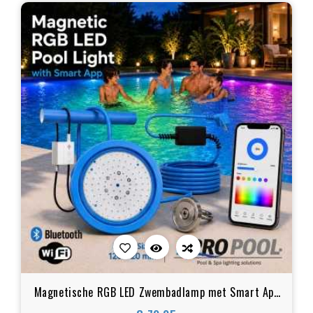
Magnetische RGB LED Zwembadlamp met Smart App
Bediening 120x20mm