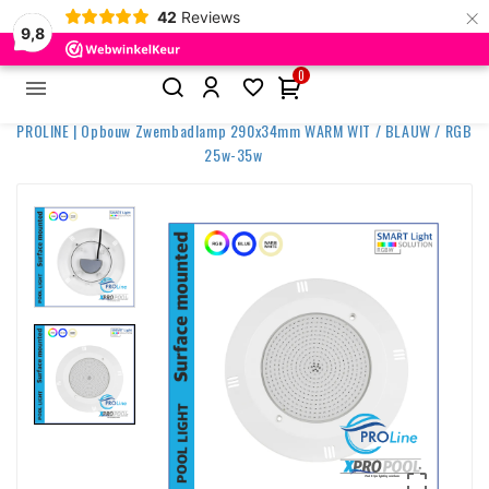
×
42
Reviews
9,8
0


Home
Zwembadverlichting
Opbouwlampen
PROLINE | Opbouw Zwembadlamp 290x34mm WARM WIT / BLAUW / RGB
25w-35w
