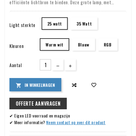
efficiënte lichtbron te bieden. Deze grote lamp, met
afmetingen van 290x34 mm, is vervaardigd uit hoogwaardig
ABS kunststof, wat zorgt voor duurzaamheid en weerstand
25 watt
35 Watt
Light sterkte
tegen water en chemische invloeden. Met een dikte van
slechts 34 mm past deze lamp perfect tegen de wand van je
zwembad, waardoor het een subtiele maar krachtige
Warm wit
Blauw
RGB
Kleuren
toevoeging is aan je zwembadomgeving.
Aantal
IN WINKELWAGEN

OFFERTE AANVRAGEN
✔ Eigen LED voorraad en magazijn
✔ Meer informatie?
Neem contact op over dit product