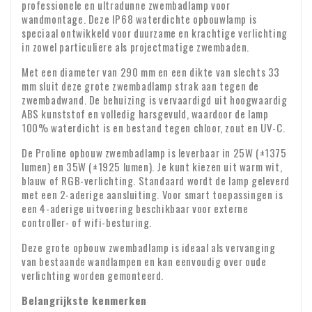
iDEAL, zonder dat u zich daarvoor hoeft aan te melden.
van uw retour terugstorten mits het product reeds in goede
professionele en ultradunne zwembadlamp voor
d. die door hun aard niet kunnen worden teruggezonden;
Wilt u graag betalen met een overschrijving dan kan dit ook
tarieven kunt u contact met ons opnemen via e-mail:
wandmontage. Deze IP68 waterdichte opbouwlamp is
orde retour ontvangen is.
direct via de beveiligde SSL procedure van Mollie. Breng
speciaal ontwikkeld voor duurzame en krachtige verlichting
e. die snel kunnen bederven of verouderen;
info@xpropool.com
geen wijzigingen aan in het betalingskenmerk; uw betaling
in zowel particuliere als projectmatige zwembaden.
Zie hier onder alle betaalmogelijkheden
Bezorging
kan dan zoek raken.
f. waarvan de prijs gebonden is aan schommelingen op de
Met een diameter van 290 mm en een dikte van slechts 33
financiële markt waarop e dondernemer geen invloed heeft;
De levering gebeurt via de postbode of pakketbezorging van
mm sluit deze grote zwembadlamp strak aan tegen de
zwembadwand. De behuizing is vervaardigd uit hoogwaardig
verschillende pakketdiensten. Meestal vindt de aflevering
g. voor losse kranten en tijdschriften;
ABS kunststof en volledig harsgevuld, waardoor de lamp
plaats op de eerstvolgende werkdag tussen 9:00 en 18:00
100% waterdicht is en bestand tegen chloor, zout en UV-C.
uur. Helaas kunnen wij het exacte moment van aflevering
h. voor audio- en video-opnamen en computersoftware
Controle bij ontvangst
De Proline opbouw zwembadlamp is leverbaar in 25W (±1375
niet garanderen.
waarvan de consument de verzegeling heeft verbroken.
lumen) en 35W (±1925 lumen). Je kunt kiezen uit warm wit,
Controleer direct na ontvangst de inhoud van uw pakket.
blauw of RGB-verlichting. Standaard wordt de lamp geleverd
Garantie : Op al onze producten geven wij twee jaar garantie
Ontbreken er onderdelen of zijn producten beschadigd
met een 2-aderige aansluiting. Voor smart toepassingen is
aangekomen? Stuur ons dan meteen een e-mail met uw
een 4-aderige uitvoering beschikbaar voor externe
Identiteit ondernemen
controller- of wifi-besturing.
bestelnummer en eventuele foto's van de schade.
BTW-verlegging voor zakelijke klanten
Deze grote opbouw zwembadlamp is ideaal als vervanging
Bestelt u vanuit Europa voor zakelijke doeleinden? Dan is
van bestaande wandlampen en kan eenvoudig over oude
verlichting worden gemonteerd.
het mogelijk om de BTW te verleggen. In dat geval rekenen
wij geen BTW over de factuur. Uw BTW-nummer wordt
Belangrijkste kenmerken