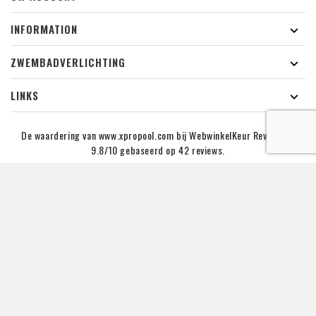
INFORMATION

ZWEMBADVERLICHTING

LINKS

De waardering van www.xpropool.com bij
WebwinkelKeur Reviews
is
9.8/10 gebaseerd op 42 reviews.
NIEUWSBRIEF
U kunt zich op elk moment weer uitschrijven. Voor dat doel
kunt u onze contactgegevens vinden in de juridische
kennisgeving.
Copyright © 2019 - 2026 XPRO POOL Lighting B.V. | KVK NR :