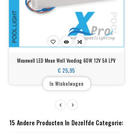
Meanwell LED Mean Well Voeding 60W 12V 5A LPV
€ 25,95
Prijs
In Winkelwagen


15 Andere Producten In Dezelfde Categorie: