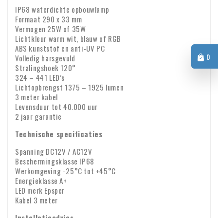
automatisch gecontroleerd. Werkt uw BTW-nummer niet?
Voor vragen over verzending of andere zaken kunt u altijd
IP68 waterdichte opbouwlamp
Neem dan even contact met ons op.
Formaat 290 x 33 mm
vrijblijvend contact opnemen via e-mail:
info@xpropool.com
Vermogen 25W of 35W
Lichtkleur warm wit, blauw of RGB
ABS kunststof en anti-UV PC
0
Volledig harsgevuld
Stralingshoek 120°
324 – 441 LED’s
Lichtopbrengst 1375 – 1925 lumen
3 meter kabel
Levensduur tot 40.000 uur
2 jaar garantie
Technische specificaties
Spanning DC12V / AC12V
Beschermingsklasse IP68
Werkomgeving −25°C tot +45°C
Energieklasse A+
LED merk Epsper
Kabel 3 meter
Installatieadvies