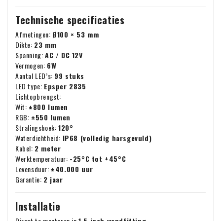
Technische specificaties
Afmetingen:
Ø100 × 53 mm
Dikte:
23 mm
Spanning:
AC / DC 12V
Vermogen:
6W
Aantal LED’s:
99 stuks
LED type:
Epsper 2835
Lichtopbrengst:
Wit:
±800 lumen
RGB:
±550 lumen
Stralingshoek:
120°
Waterdichtheid:
IP68 (volledig harsgevuld)
Kabel:
2 meter
Werktemperatuur:
-25°C tot +45°C
Levensduur:
±40.000 uur
Garantie:
2 jaar
Installatie
Direct te monteren in
1,5 inch wandfitting