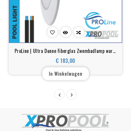
ProLine | Ultra Dunne Fiberglas Zwembadlamp warm
wit en RGB 18W/25W
€ 183,00
Prijs
In Winkelwagen

