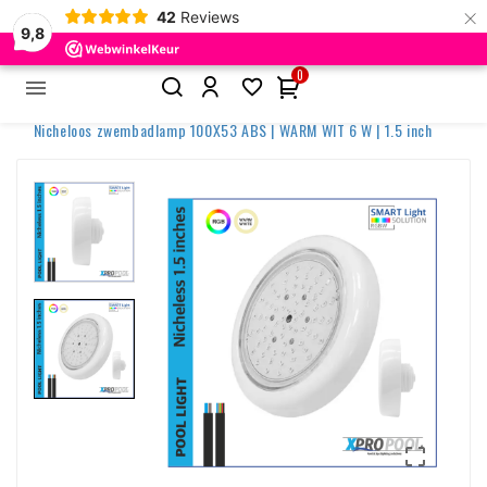
×
42
Reviews
9,8
0


Home
Zwembadverlichting
Nicheloze Zwembadlampen
Nicheloos zwembadlamp 100X53 ABS | WARM WIT 6 W | 1.5 inch
