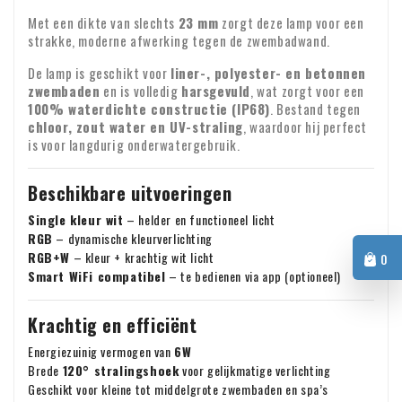
verschillende pakketdiensten. Meestal vindt de aflevering
g. voor losse kranten en tijdschriften;
Met een dikte van slechts
23 mm
zorgt deze lamp voor een
plaats op de eerstvolgende werkdag tussen 9:00 en 18:00
strakke, moderne afwerking tegen de zwembadwand.
uur. Helaas kunnen wij het exacte moment van aflevering
h. voor audio- en video-opnamen en computersoftware
Controle bij ontvangst
De lamp is geschikt voor
liner-, polyester- en betonnen
niet garanderen.
waarvan de consument de verzegeling heeft verbroken.
zwembaden
en is volledig
harsgevuld
, wat zorgt voor een
Controleer direct na ontvangst de inhoud van uw pakket.
100% waterdichte constructie (IP68)
. Bestand tegen
Garantie : Op al onze producten geven wij twee jaar garantie
Ontbreken er onderdelen of zijn producten beschadigd
chloor, zout water en UV-straling
, waardoor hij perfect
aangekomen? Stuur ons dan meteen een e-mail met uw
is voor langdurig onderwatergebruik.
Identiteit ondernemen
bestelnummer en eventuele foto's van de schade.
BTW-verlegging voor zakelijke klanten
Beschikbare uitvoeringen
Bestelt u vanuit Europa voor zakelijke doeleinden? Dan is
Single kleur wit
– helder en functioneel licht
het mogelijk om de BTW te verleggen. In dat geval rekenen
RGB
– dynamische kleurverlichting
wij geen BTW over de factuur. Uw BTW-nummer wordt
RGB+W
– kleur + krachtig wit licht
0
Smart WiFi compatibel
– te bedienen via app (optioneel)
automatisch gecontroleerd. Werkt uw BTW-nummer niet?
Voor vragen over verzending of andere zaken kunt u altijd
Neem dan even contact met ons op.
vrijblijvend contact opnemen via e-mail:
info@xpropool.com
Krachtig en efficiënt
Energiezuinig vermogen van
6W
Brede
120° stralingshoek
voor gelijkmatige verlichting
Geschikt voor kleine tot middelgrote zwembaden en spa’s