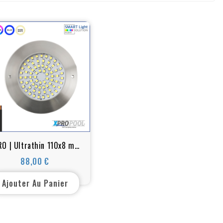
O | Ultrathin 110x8 mm
ED Pool Light 10 watt |
88,00 €
Prix
WHITE - RGB+W | inox
Ajouter Au Panier