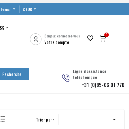
French

€ EUR

SS

0
Bonjour, connectez-vous

Votre compte
Ligne d'assistance
Recherche
téléphonique
+31 (0)85-06 01 770

Trier par :