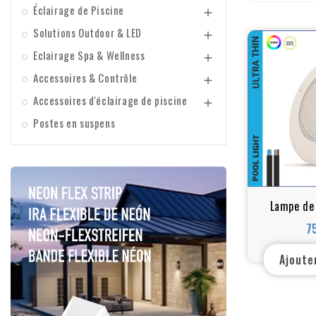
Éclairage de Piscine

Solutions Outdoor & LED

Eclairage Spa & Wellness

Accessoires & Contrôle

Accessoires d'éclairage de piscine

Postes en suspens
Lampe de 
mince 10w
7
Blanc c
Ajoute