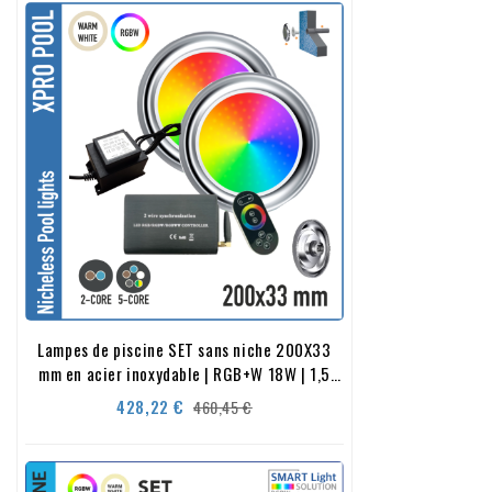
Lampes de piscine SET sans niche 200X33
mm en acier inoxydable | RGB+W 18W | 1,5
pouces
Prix
Prix
428,22 €
460,45 €
de
base