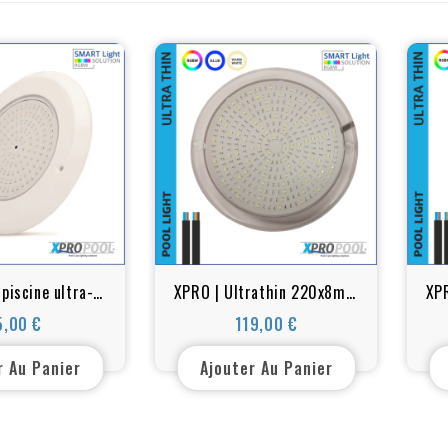
piscine ultra-
XPRO | Ultrathin 220x8mm
XPR
 | 160x10 MM |
LED Pool Light 25w - 35w |
L
5,00 €
119,00 €
Prix
Prix
haud / RGB+W
WHITE - RGB+W
r Au Panier
Ajouter Au Panier