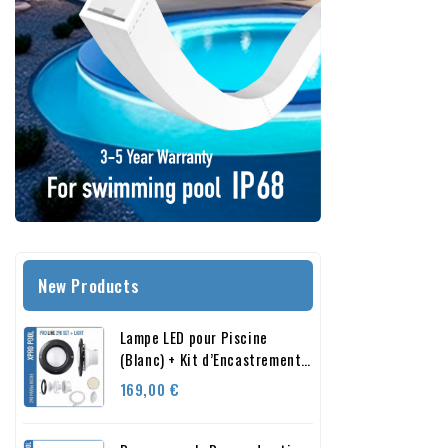
New Products
Lampe LED pour Piscine
(Blanc) + Kit d’Encastrement
– Noir – PAR56 – Kit Complet
Prix
169,00 €