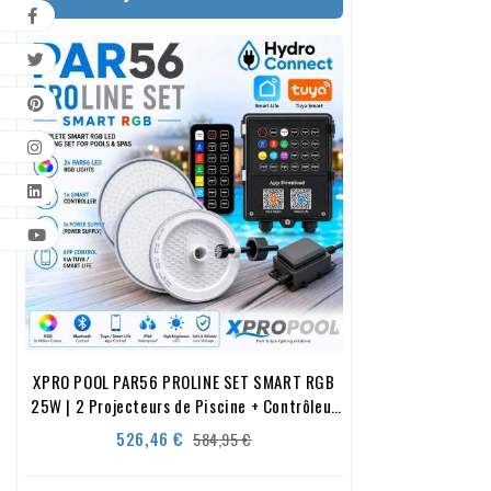
XPRO POOL PAR56 PROLINE SET SMART RGB
25W | 2 Projecteurs de Piscine + Contrôleur
Smart + Alimentation
Prix
Prix
526,46 €
584,95 €
de
base