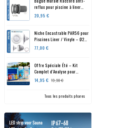
Bague murale Raccord anti-
reflux pour piscine à liner
vinyle Gris
Prix
20,95 €
Niche Encastrable PAR56 pour
Piscines Liner / Vinyle – Ø280
mm – IP68 – ABS
Prix
77,00 €
Offre Spéciale Été – Kit
Complet d’Analyse pour
Piscine et Spa
Prix
Prix
14,95 €
19,90 €
de
base
Tous les produits phares