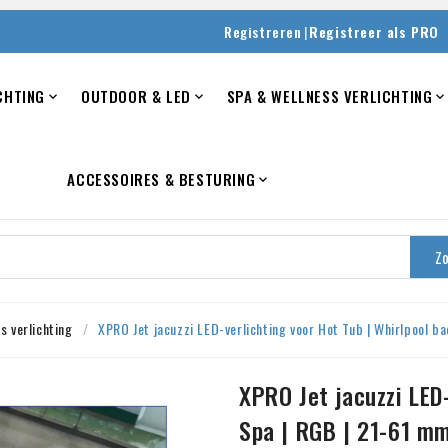
|
Registreren
Registreer als PRO
CHTING
OUTDOOR & LED
SPA & WELLNESS VERLICHTING


ACCESSOIRES & BESTURING

Z
s verlichting
XPRO Jet jacuzzi LED-verlichting voor Hot Tub | Whirlpool b
XPRO Jet jacuzzi LED-
Spa | RGB | 21-61 m