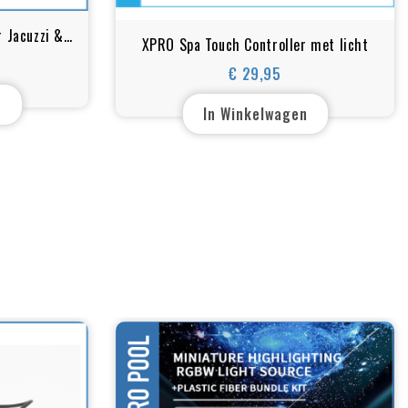
 Jacuzzi &
XPRO Spa Touch Controller met licht
g
€ 29,95
Prijs
n
In Winkelwagen
: