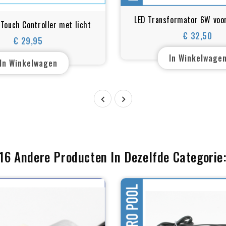
LED Transformator 6W voor
Touch Controller met licht
Sauna Verlichtin
€ 32,50
€ 29,95
Prijs
Prijs
In Winkelwage
In Winkelwagen


16 Andere Producten In Dezelfde Categorie