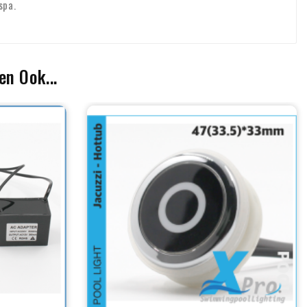
spa.
n Ook...