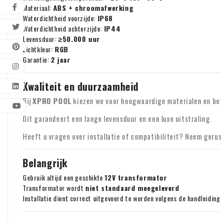
Materiaal:
ABS + chroomafwerking
Waterdichtheid voorzijde:
IP68
Waterdichtheid achterzijde:
IP44
Levensduur:
≥50.000 uur
Lichtkleur:
RGB
Garantie:
2 jaar
Kwaliteit en duurzaamheid
Bij
XPRO POOL
kiezen we voor hoogwaardige materialen en bet
Dit garandeert een lange levensduur en een luxe uitstraling.
Heeft u vragen over installatie of compatibiliteit? Neem geru
Belangrijk
Gebruik altijd een geschikte
12V transformator
Transformator wordt
niet standaard meegeleverd
Installatie dient correct uitgevoerd te worden volgens de handleiding