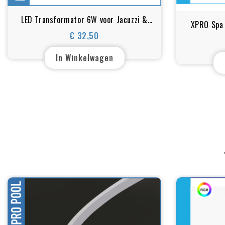
LED Transformator 6W voor Jacuzzi &
XPRO Spa 
Sauna Verlichting
€ 32,50
Prijs
In Winkelwagen