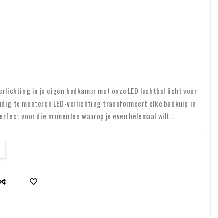
erlichting in je eigen badkamer met onze LED luchtbel licht voor
udig te monteren LED-verlichting transformeert elke badkuip in
perfect voor die momenten waarop je even helemaal wilt
lichting, geschikt voor zowel binnen als buiten, breng je sfeer
 je zwembad. Kies uit een breed scala aan kleuren met de
 en creëer het perfecte ambiance voor elke stemming.