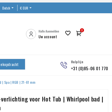
Dutch

€ EUR


0
Hallo Aanmelden

Uw account
Hulplijn
oekopdracht
+31 (0)85-06 01 770
ad | Spa | RGB | 21-61 mm
verlichting voor Hot Tub | Whirlpool bad |
m