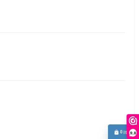
 over de factuur. Uw BTW-nummer wordt automatisch
mmer niet? Neem dan even contact met ons op.
ndere zaken kunt u altijd vrijblijvend contact opnemen via e-mail:
0
Item
9,8