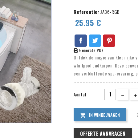
Referentie:
JA36-RGB
25.95 €
Generate PDF
Ontdek de magie van kleurrijke v
whirlpool badkuipen. Deze eenvo
een verbluffende spa-ervaring, 
ontspannen. Met IP68 RGB LED-ver
in je badkamer, douche, of zelfs
Aantal
meegeleverde afstandsbediening
IN WINKELWAGEN

OFFERTE AANVRAGEN