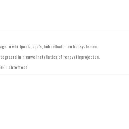
dat geval rekenen wij geen BTW
gecontroleerd. Werkt uw BTW-nu
Voor vragen over verzending of a
info@xpropool.com
age in whirlpools, spa’s, bubbelbaden en badsystemen.
egreerd in nieuwe installaties of renovatieprojecten.
GB-lichteffect.