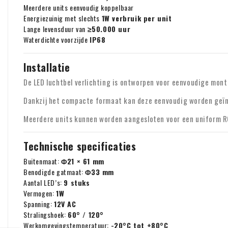
Meerdere units eenvoudig koppelbaar
Energiezuinig met slechts
1W verbruik per unit
Lange levensduur van
≥50.000 uur
Waterdichte voorzijde
IP68
Installatie
De LED luchtbel verlichting is ontworpen voor eenvoudige mont
Dankzij het compacte formaat kan deze eenvoudig worden geïnt
Meerdere units kunnen worden aangesloten voor een uniform R
Technische specificaties
Buitenmaat:
Φ21 × 61 mm
Benodigde gatmaat:
Φ33 mm
Aantal LED’s:
9 stuks
Vermogen:
1W
Spanning:
12V AC
Stralingshoek:
60° / 120°
Werkomgevingstemperatuur:
-20°C tot +80°C