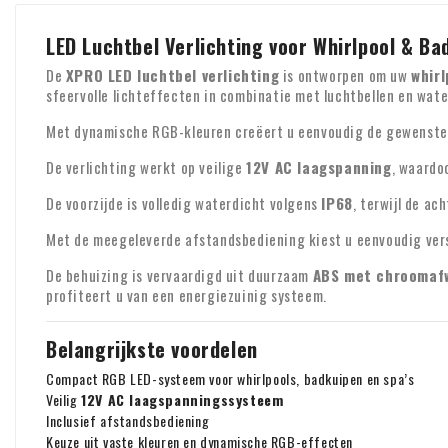
LED Luchtbel Verlichting voor Whirlpool & B
De
XPRO LED luchtbel verlichting
is ontworpen om uw
whirl
sfeervolle lichteffecten in combinatie met luchtbellen en wat
Met dynamische RGB-kleuren creëert u eenvoudig de gewenste 
De verlichting werkt op veilige
12V AC laagspanning
, waardo
De voorzijde is volledig waterdicht volgens
IP68
, terwijl de a
Met de meegeleverde afstandsbediening kiest u eenvoudig vers
De behuizing is vervaardigd uit duurzaam
ABS met chroomaf
profiteert u van een energiezuinig systeem.
Belangrijkste voordelen
Compact RGB LED-systeem voor whirlpools, badkuipen en spa’s
Veilig
12V AC laagspanningssysteem
Inclusief afstandsbediening
Keuze uit vaste kleuren en dynamische RGB-effecten