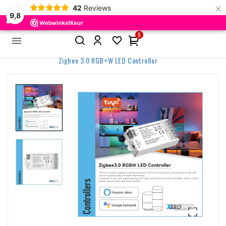
×
42
Reviews
9,8
0


Home
Accessoires & Besturing
Besturing & Controllers
Zigbee 3.0 RGB+W LED Controller
