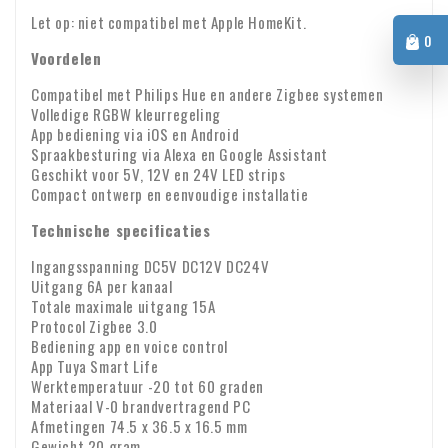
aangekomen? Stuur ons dan meteen een e-mail met uw
Identiteit ondernemen
Let op: niet compatibel met Apple HomeKit.
bestelnummer en eventuele foto's van de schade.
0
BTW-verlegging voor zakelijke klanten
Voordelen
Bestelt u vanuit Europa voor zakelijke doeleinden? Dan is
Compatibel met Philips Hue en andere Zigbee systemen
het mogelijk om de BTW te verleggen. In dat geval rekenen
Volledige RGBW kleurregeling
wij geen BTW over de factuur. Uw BTW-nummer wordt
App bediening via iOS en Android
Spraakbesturing via Alexa en Google Assistant
automatisch gecontroleerd. Werkt uw BTW-nummer niet?
Voor vragen over verzending of andere zaken kunt u altijd
Geschikt voor 5V, 12V en 24V LED strips
Neem dan even contact met ons op.
Compact ontwerp en eenvoudige installatie
vrijblijvend contact opnemen via e-mail:
info@xpropool.com
Technische specificaties
Ingangsspanning DC5V DC12V DC24V
Uitgang 6A per kanaal
Totale maximale uitgang 15A
Protocol Zigbee 3.0
Bediening app en voice control
App Tuya Smart Life
Werktemperatuur -20 tot 60 graden
Materiaal V-0 brandvertragend PC
Afmetingen 74.5 x 36.5 x 16.5 mm
Gewicht 20 gram