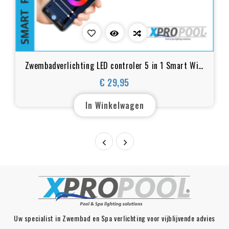
Zwembadverlichting LED controler 5 in 1 Smart WiFi
en Bluetooth voor RGB, RGBW, RGB+CCT, WW+CW,
€ 29,95
Prijs
CCT LED's
In Winkelwagen


Uw specialist in Zwembad en Spa verlichting voor vijblijvende advies