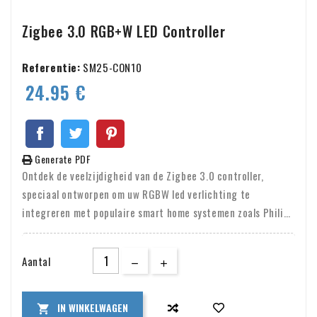
Zigbee 3.0 RGB+W LED Controller
Referentie:
SM25-CON10
24.95 €
Generate PDF
Ontdek de veelzijdigheid van de Zigbee 3.0 controller,
speciaal ontworpen om uw RGBW led verlichting te
integreren met populaire smart home systemen zoals Philips
Hue, Amazon Alexa, Google Assistant en Tuya Smart Life.
Deze controller maakt het mogelijk om uw led strips
Aantal
eenvoudig te koppelen aan platforms als Tradfri en Osram
Lightify, waardoor u uw verlichting naadloos kunt bedienen
via uw favoriete apps. De installatie is eenvoudig en snel,
IN WINKELWAGEN
