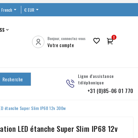
French

€ EUR

SS

0
Bonjour, connectez-vous

Votre compte
Ligne d'assistance
Recherche
téléphonique
+31 (0)85-06 01 770
ED étanche Super Slim IP68 12v 300w
ation LED étanche Super Slim IP68 12v