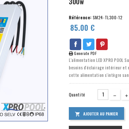
300w
Référence:
SM24-TL300-12
85.00 €
Generate PDF
L'alimentation LED XPRO POOL Sup
besoins d'éclairage intérieur et
cette alimentation s'intègre san
des éclairages de piscine, des pu
modules ou des bandes LED, cett
Quantité
d'efficacité.
AJOUTER AU PANIER
