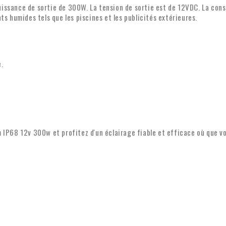
et, le cas échéant, des photos 
ssance de sortie de 300W. La tension de sortie est de 12VDC. La cons
s humides tels que les piscines et les publicités extérieures.
Transfert de TVA pour l
Vous passez une commande depuis 
possible de transférer la TVA. No
e.
TVA sera automatiquement vérifi
contacter.
Pour toute question concernant l
e-mail :
info@xpropool.com
 IP68 12v 300w et profitez d'un éclairage fiable et efficace où que vo