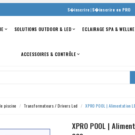
|
S�inscrire
S�inscrire en PRO
NE
SOLUTIONS OUTDOOR & LED
ECLAIRAGE SPA & WELLNE


ACCESSOIRES & CONTRÔLE

de piscine
Transformateurs / Drivers Led
XPRO POOL | Alimentation L
XPRO POOL | Aliment