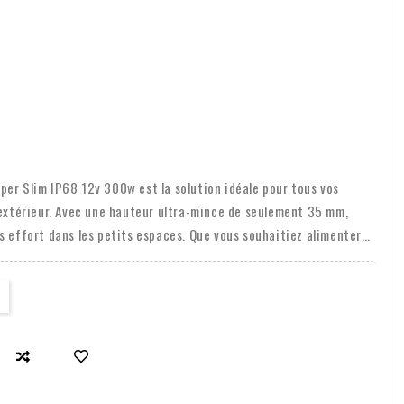
er Slim IP68 12v 300w est la solution idéale pour tous vos
 extérieur. Avec une hauteur ultra-mince de seulement 35 mm,
s effort dans les petits espaces. Que vous souhaitiez alimenter
blicités extérieures, des enseignes, des caissons lumineux, des
e alimentation offre la combinaison parfaite de puissance et