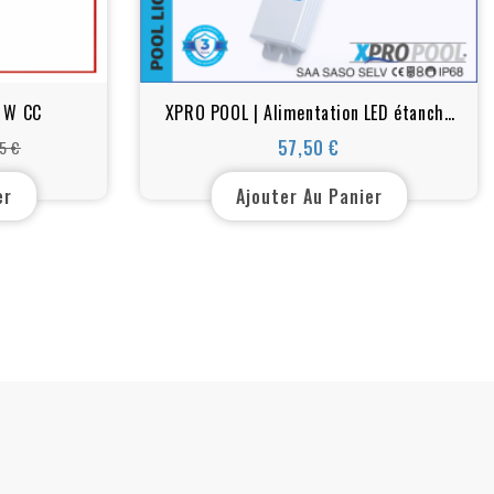
0 W CC
XPRO POOL | Alimentation LED étanche
Super Slim IP68 24v 240w
57,50 €
5 €
Prix
er
Ajouter Au Panier