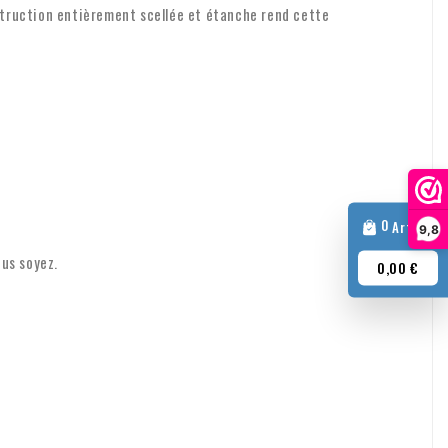
des dommages.
truction entièrement scellée et étanche rend cette
es clients professionnels
l'Europe à des fins professionnelles ? Dans ce cas, il est
us ne facturerons alors pas la TVA sur la facture. Votre numéro de
é. Votre numéro de TVA ne fonctionne pas ? Veuillez nous
'expédition ou d'autres sujets, n'hésitez pas à nous contacter par
0
Article
9,8
us soyez.
0,00 €