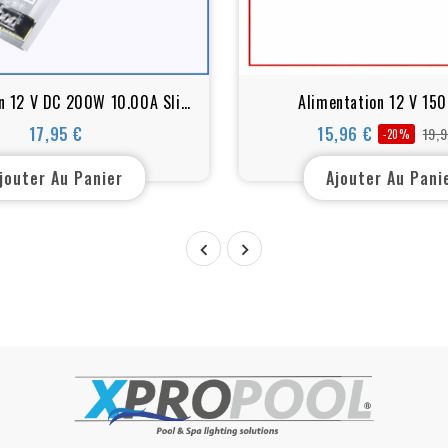
on 12 V DC 200W 10.00A Slim
Alimentation 12 V 15
Line
17,95 €
15,96 €
19,9
-20%
Prix
Prix
Prix
de
jouter Au Panier
Ajouter Au Pani
base

