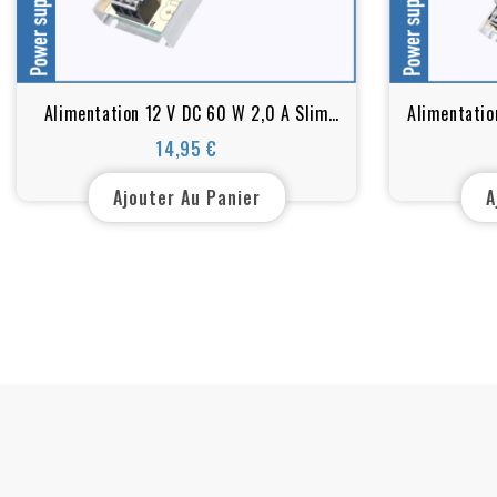
Alimentation 12 V DC 60 W 2,0 A Slim
Alimentati
Line
14,95 €
Prix
Ajouter Au Panier
A