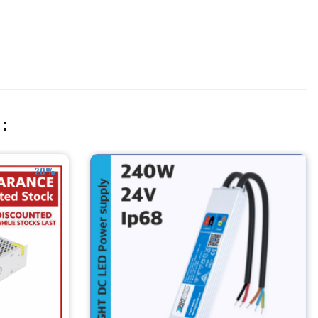
:
-20%